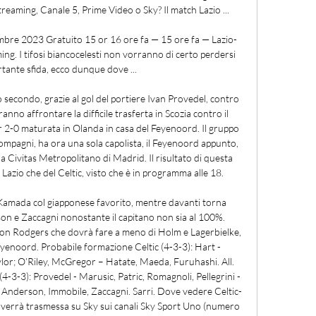
treaming, Canale 5, Prime Video o Sky? Il match Lazio ...

embre 2023 Gratuito 15 or 16 ore fa — 15 ore fa — Lazio-
ing. I tifosi biancocelesti non vorranno di certo perdersi 
tante sfida, ecco dunque dove ...

 secondo, grazie al gol del portiere Ivan Provedel, contro 
ranno affrontare la difficile trasferta in Scozia contro il 
er 2-0 maturata in Olanda in casa del Feyenoord. Il gruppo 
ompagni, ha ora una sola capolista, il Feyenoord appunto, 
a Civitas Metropolitano di Madrid. Il risultato di questa 
 Lazio che del Celtic, visto che è in programma alle 18. 

amada col giapponese favorito, mentre davanti torna 
son e Zaccagni nonostante il capitano non sia al 100%. 
 con Rodgers che dovrà fare a meno di Holm e Lagerbielke, 
Feyenoord. Probabile formazione Celtic (4-3-3): Hart - 
Taylor; O’Riley, McGregor – Hatate, Maeda, Furuhashi. All. 
-3-3): Provedel - Marusic, Patric, Romagnoli, Pellegrini - 
e Anderson, Immobile, Zaccagni. Sarri. Dove vedere Celtic-
zio verrà trasmessa su Sky sui canali Sky Sport Uno (numero 