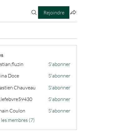
Rejoindre
es
stian.fluzin
S'abonner
fluzin
ina Doce
S'abonner
astien Chauveau
S'abonner
s.lefebvre59430
S'abonner
ain Coulon
S'abonner
s les membres (7)