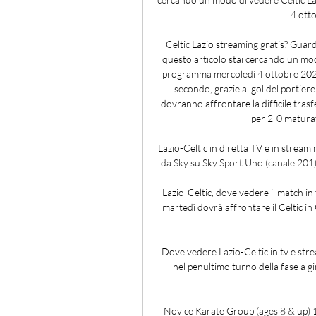
4 otto
Celtic Lazio streaming gratis? Guarda 
questo articolo stai cercando un modo
programma mercoledì 4 ottobre 2023, 
secondo, grazie al gol del portiere
dovranno affrontare la difficile trasfe
per 2-0 maturat
Lazio-Celtic in diretta TV e in stream
da Sky su Sky Sport Uno (canale 201). 
Lazio-Celtic, dove vedere il match in 
martedì dovrà affrontare il Celtic 
Dove vedere Lazio-Celtic in tv e stre
nel penultimo turno della fase a gi
Novice Karate Group (ages 8 & up) 1 