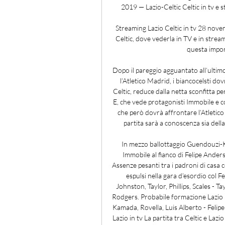
2019 — Lazio-Celtic Celtic in tv e s
Streaming Lazio Celtic in tv 28 nov
Celtic, dove vederla in TV e in stream
questa impor
Dopo il pareggio agguantato all’ultimo
l’Atletico Madrid, i biancocelsti dov
Celtic, reduce dalla netta sconfitta p
E, che vede protagonisti Immobile e c
che però dovrà affrontare l’Atletico 
partita sarà a conoscenza sia della
In mezzo ballottaggio Guendouzi-K
Immobile al fianco di Felipe Ander
Assenze pesanti tra i padroni di casa
espulsi nella gara d’esordio col 
Johnston, Taylor, Phillips, Scales - 
Rodgers. Probabile formazione Lazio (4
Kamada, Rovella, Luis Alberto - Felip
Lazio in tv La partita tra Celtic e La