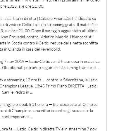
bre 2023, alle ore 21. 00. 

la partita in diretta | Calcio e FinanzaSe hai cliccato su 
 di vedere Celtic Lazio in streaming gratis. Il match è in 
alle ore 21. 00. Dopo il pareggio agguantato all’ultimo 
 Ivan Provedel, contro l’Atletico Madrid, i biancocelsti 
rta in Scozia contro il Celtic, reduce dalla netta sconfitta 
a in Olanda in casa del Feyenoord. 

ing 7 nov 2019 — Lazio-Celtic verrà trasmessa in esclusiva 
Gli abbonati potranno seguirla in streaming tramite le ...

tv e streaming 12 ore fa — contro la Salernitana, la Lazio 
in Champions League. 13:45 Primo Piano DIRETTA - Lazio, 
Sarri e Pedro in ...

aming: le probabili 11 ore fa — Biancoceleste all'Olimpico 
roni di Champions: una vittoria contro gli scozzesi e la 
contemporanea ...

ora fa — Lazio-Celtic in diretta TV e in streaming 7 nov 