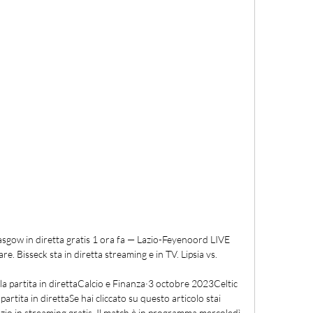
asgow in diretta gratis 1 ora fa — Lazio-Feyenoord LIVE 
lare. Bisseck sta in diretta streaming e in TV. Lipsia vs.

la partita in direttaCalcio e Finanza·3 octobre 2023Celtic 
artita in direttaSe hai cliccato su questo articolo stai 
io in streaming gratis. Il match è in programma mercoledì 