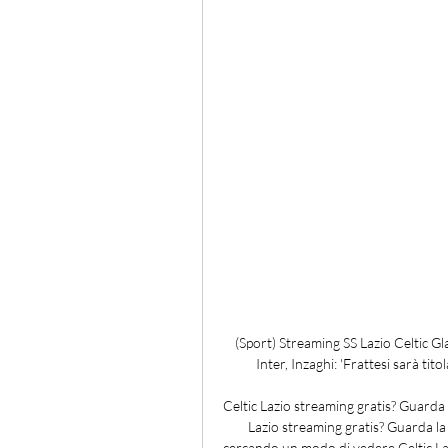
(Sport) Streaming SS Lazio Celtic Gl
Inter, Inzaghi: 'Frattesi sarà tito
Celtic Lazio streaming gratis? Guarda 
Lazio streaming gratis? Guarda la p
cercando un modo di vedere Celtic Laz