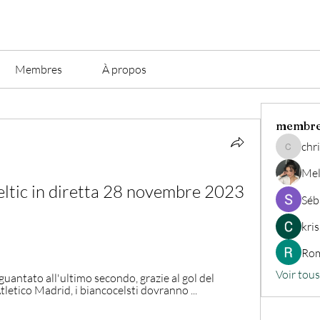
Membres
À propos
membr
chri
christian.
Mel
eltic in diretta 28 novembre 2023 
Séb
kri
Rom
Voir tou
uantato all'ultimo secondo, grazie al gol del 
tletico Madrid, i biancocelsti dovranno ...