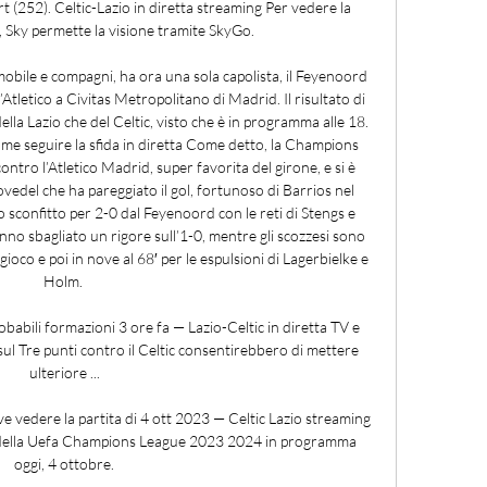
t (252). Celtic-Lazio in diretta streaming Per vedere la 
, Sky permette la visione tramite SkyGo. 

obile e compagni, ha ora una sola capolista, il Feyenoord 
tletico a Civitas Metropolitano di Madrid. Il risultato di 
lla Lazio che del Celtic, visto che è in programma alle 18. 
ome seguire la sfida in diretta Come detto, la Champions 
ontro l’Atletico Madrid, super favorita del girone, e si è 
ovedel che ha pareggiato il gol, fortunoso di Barrios nel 
to sconfitto per 2-0 dal Feyenoord con le reti di Stengs e 
no sbagliato un rigore sull’1-0, mentre gli scozzesi sono 
ioco e poi in nove al 68′ per le espulsioni di Lagerbielke e 
Holm. 

abili formazioni 3 ore fa — Lazio-Celtic in diretta TV e 
sul Tre punti contro il Celtic consentirebbero di mettere 
ulteriore ...

ve vedere la partita di 4 ott 2023 — Celtic Lazio streaming 
ta della Uefa Champions League 2023 2024 in programma 
oggi, 4 ottobre.
