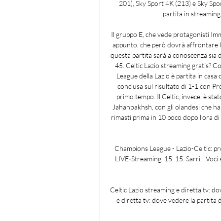
201), Sky Sport 4K (213) e Sky Spor
partita in streaming
Il gruppo E, che vede protagonisti Imm
appunto, che però dovrà affrontare l’A
questa partita sarà a conoscenza sia de
45. Celtic Lazio streaming gratis? C
League della Lazio è partita in casa c
conclusa sul risultato di 1-1 con Pr
primo tempo. Il Celtic, invece, è sta
Jahanbakhsh, con gli olandesi che han
rimasti prima in 10 poco dopo l’ora di g
Champions League - Lazio-Celtic: prob
LIVE-Streaming. 15. 15. Sarri: "Voci 
Celtic Lazio streaming e diretta tv: do
e diretta tv: dove vedere la parti