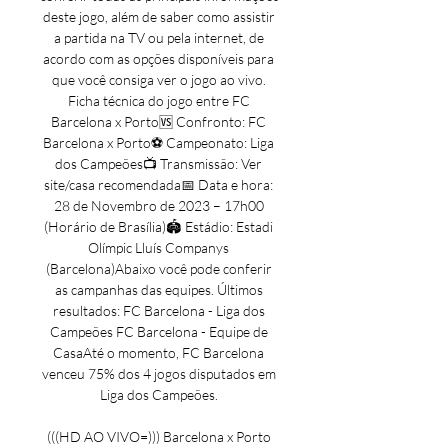
deste jogo, além de saber como assistir 
a partida na TV ou pela internet, de 
acordo com as opções disponíveis para 
que você consiga ver o jogo ao vivo. 
Ficha técnica do jogo entre FC 
Barcelona x Porto🆚 Confronto: FC 
Barcelona x Porto⚽ Campeonato: Liga 
dos Campeões📺 Transmissão: Ver 
site/casa recomendada📅 Data e hora: 
28 de Novembro de 2023 – 17h00 
(Horário de Brasília)🏟️ Estádio: Estadi 
Olímpic Lluís Companys 
(Barcelona)Abaixo você pode conferir 
as campanhas das equipes. Últimos 
resultados: FC Barcelona - Liga dos 
Campeões FC Barcelona - Equipe de 
CasaAté o momento, FC Barcelona 
venceu 75% dos 4 jogos disputados em 
Liga dos Campeões. 

(((HD AO VIVO=))) Barcelona x Porto 