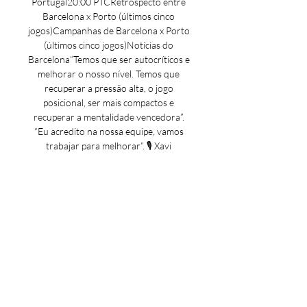
Portugal20:00 PTCRetrospecto entre 
Barcelona x Porto (últimos cinco 
jogos)Campanhas de Barcelona x Porto 
(últimos cinco jogos)Notícias do 
Barcelona“Temos que ser autocríticos e 
melhorar o nosso nível. Temos que 
recuperar a pressão alta, o jogo 
posicional, ser mais compactos e 
recuperar a mentalidade vencedora”. 
“Eu acredito na nossa equipe, vamos 
trabajar para melhorar”. 🎙️ Xavi 
Hernández🔜 #BarçaPorto pic. 

Onde assistir FC Barcelona x Porto ao 
vivo Your browser does not support the 
video tag. Assista de graça! FC 
Barcelona x Porto Como assistir 
Registre-se com nosso parceiro e ative 
sua conta. Assista de graça! Registre-se 
com nosso parceiro Para assistir FC 
Barcelona x Porto ao vivo, basta clicar 
no link acima e acessar as opções que 