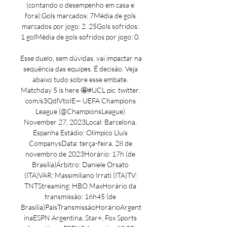
(contando o desempenho em casa e 
fora):Gols marcados: 7Média de gols 
marcados por jogo: 2. 25Gols sofridos: 
1 golMédia de gols sofridos por jogo: 0. 

Esse duelo, sem dúvidas, vai impactar na 
sequência das equipes. É decisão. Veja 
abaixo tudo sobre esse embate. 
Matchday 5 is here 🤩#UCL pic. twitter. 
com/s3QdlVtoIE— UEFA Champions 
League (@ChampionsLeague) 
November 27, 2023Local: Barcelona, 
Espanha Estádio: Olímpico Lluís 
CompanysData: terça-feira, 28 de 
novembro de 2023Horário: 17h (de 
Brasília)Árbitro: Daniele Orsato 
(ITA)VAR: Massimiliano Irrati (ITA)TV: 
TNTStreaming: HBO MaxHorário da 
transmissão: 16h45 (de 
Brasília)PaísTransmissãoHorárioArgent
inaESPN Argentina, Star+, Fox Sports 