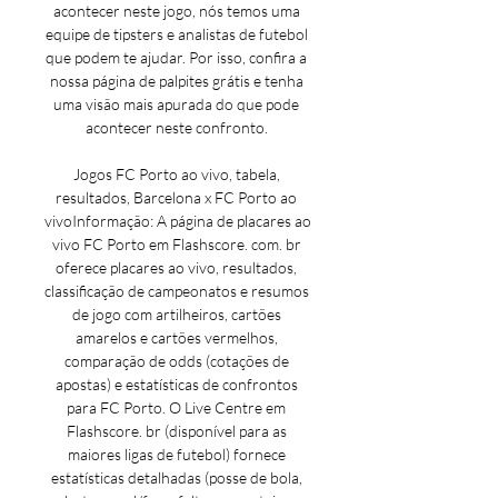
acontecer neste jogo, nós temos uma 
equipe de tipsters e analistas de futebol 
que podem te ajudar. Por isso, confira a 
nossa página de palpites grátis e tenha 
uma visão mais apurada do que pode 
acontecer neste confronto. 

Jogos FC Porto ao vivo, tabela, 
resultados, Barcelona x FC Porto ao 
vivoInformação: A página de placares ao 
vivo FC Porto em Flashscore. com. br 
oferece placares ao vivo, resultados, 
classificação de campeonatos e resumos 
de jogo com artilheiros, cartões 
amarelos e cartões vermelhos, 
comparação de odds (cotações de 
apostas) e estatísticas de confrontos 
para FC Porto. O Live Centre em 
Flashscore. br (disponível para as 
maiores ligas de futebol) fornece 
estatísticas detalhadas (posse de bola, 