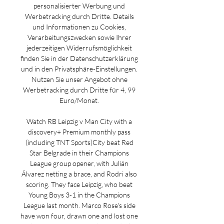
personalisierter Werbung und 
Werbetracking durch Dritte. Details 
und Informationen zu Cookies, 
Verarbeitungszwecken sowie Ihrer 
jederzeitigen Widerrufsmöglichkeit 
finden Sie in der Datenschutzerklärung 
und in den Privatsphäre-Einstellungen. 
Nutzen Sie unser Angebot ohne 
Werbetracking durch Dritte für 4, 99 
Euro/Monat. 

Watch RB Leipzig v Man City with a 
discovery+ Premium monthly pass 
(including TNT Sports)City beat Red 
Star Belgrade in their Champions 
League group opener, with Julián 
Álvarez netting a brace, and Rodri also 
scoring. They face Leipzig, who beat 
Young Boys 3-1 in the Champions 
League last month. Marco Rose's side 
have won four, drawn one and lost one 