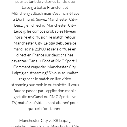
pour autant de victoires tandis que 
Leipzig a battu Francfort et 
Mönchengladbach mais s'est incliné face 
à Dortmund. Suivez Manchester City-
Leipzig en direct ici Manchester City-
Leipzig: les compos probables Niveau 
horaire et diffusion, le match retour 
Manchester City-Leipzig débutera ce 
mardi soir à 21h00 et sera diffusé en 
direct en France sur deux chaînes 
payantes: Canal + Foot et RMC Sport 1. 
Comment regarder Manchester City-
Leipzig en streaming? Si vous souhaitez 
regarder le match en live vidéo 
streaming sur mobile ou tablette, il vous 
faudra passer par l'application mobile 
gratuite myCanal ou RMC Sport Live 
TV, mais être évidemment abonné pour 
que cela fonctionne. 

Manchester City vs RB Leipzig 
prediction, live stream, Manchester City 