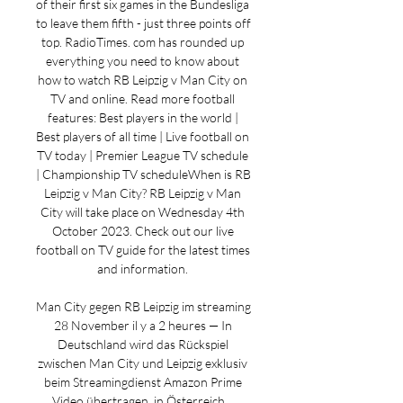
of their first six games in the Bundesliga 
to leave them fifth - just three points off 
top. RadioTimes. com has rounded up 
everything you need to know about 
how to watch RB Leipzig v Man City on 
TV and online. Read more football 
features: Best players in the world | 
Best players of all time | Live football on 
TV today | Premier League TV schedule 
| Championship TV scheduleWhen is RB 
Leipzig v Man City? RB Leipzig v Man 
City will take place on Wednesday 4th 
October 2023. Check out our live 
football on TV guide for the latest times 
and information. 

Man City gegen RB Leipzig im streaming 
28 November il y a 2 heures — In 
Deutschland wird das Rückspiel 
zwischen Man City und Leipzig exklusiv 
beim Streamingdienst Amazon Prime 
Video übertragen, in Österreich ...
