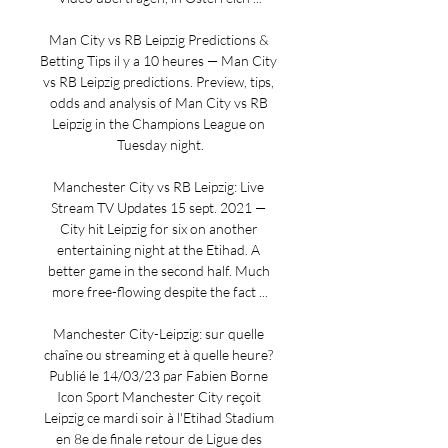
Man City vs RB Leipzig Predictions & 
Betting Tips il y a 10 heures — Man City 
vs RB Leipzig predictions. Preview, tips, 
odds and analysis of Man City vs RB 
Leipzig in the Champions League on 
Tuesday night.

Manchester City vs RB Leipzig: Live 
Stream TV Updates 15 sept. 2021 — 
City hit Leipzig for six on another 
entertaining night at the Etihad. A 
better game in the second half. Much 
more free-flowing despite the fact ...

Manchester City-Leipzig: sur quelle 
chaîne ou streaming et à quelle heure? 
Publié le 14/03/23 par Fabien Borne 
Icon Sport Manchester City reçoit 
Leipzig ce mardi soir à l'Etihad Stadium 
en 8e de finale retour de Ligue des 