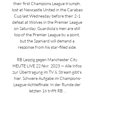
their first Champions League triumph, 
lost at Newcastle United in the Carabao 
Cup last Wednesday before their 2-1 
defeat at Wolves in the Premier League 
on Saturday. Guardiola's men are still 
top of the Premier League by a point, 
but the Spaniard will demand a 
response from his star-filled side. 

RB Leipzig gegen Manchester City 
HEUTE LIVE 22 févr. 2023 — Alle Infos 
zur Übertragung im TV & Stream gibt's 
hier. Schwere Aufgabe im Champions-
League-Achtelfinale: In der Runde der 
letzten 16 trifft RB ...

RB Leipzig – Manchester City : sur 
quelle chaîne et à 4 oct. 2023 — 
Diffusion RB Leipzig – Manchester City 
: sur quelle chaîne TV voir le match en 
direct ? Streaming · Télévision · Shopping 