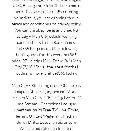
UFC, Boxing and MotoGP. Learn more 
here: discoveryplus. comBy entering 
your details, you are agreeing to our 
terms and conditions and privacy policy. 
You can unsubscribe at any time. RB 
Leipzig v Man City oddsIn working 
partnership with the Radio Times, 
bet365 has provided the following 
betting odds for this event:bet365 
odds: RB Leipzig (15/4) Draw (3/1) Man 
City (7/10)*For all the latest football 
odds and more, visit bet365 today. 

Man City - RB Leipzig in der Champions 
League: Übertragung live im TV und 
Stream﻿ Man City - RB Leipzig live im TV 
und Stream - Champions Leaugue 
Übertragung im Free-TV? Live-Ticker, 
Termin, Uhrzeit Weiter mit Tracking 
durch Dritte Besuchen Sie unsere 
Website mit externen Inhalten, 