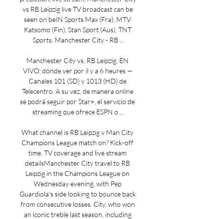
vs RB Leipzig live TV broadcast can be 
seen on beIN Sports Max (Fra), MTV 
Katsomo (Fin), Stan Sport (Aus), TNT 
Sports. Manchester City - RB ...

Manchester City vs. RB Leipzig, EN 
VIVO: dónde ver por il y a 6 heures — 
Canales 101 (SD) y 1013 (HD) de 
Telecentro. A su vez, de manera online 
se podrá seguir por Star+, el servicio de 
streaming que ofrece ESPN o ...

What channel is RB Leipzig v Man City 
Champions League match on? Kick-off 
time, TV coverage and live stream 
detailsManchester City travel to RB 
Leipzig in the Champions League on 
Wednesday evening, with Pep 
Guardiola's side looking to bounce back 
from consecutive losses. City, who won 
an iconic treble last season, including 