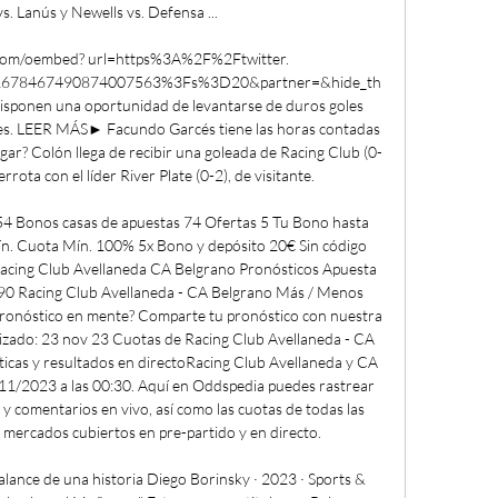
s. Lanús y Newells vs. Defensa ...

r. com/oembed? url=https%3A%2F%2Ftwitter. 
F1678467490874007563%3Fs%3D20&partner=&hide_th
 disponen una oportunidad de levantarse de duros goles 
tes. LEER MÁS► Facundo Garcés tiene las horas contadas 
gar? Colón llega de recibir una goleada de Racing Club (0-
rota con el líder River Plate (0-2), de visitante. 

 54 Bonos casas de apuestas 74 Ofertas 5 Tu Bono hasta 
n. Cuota Mín. 100% 5x Bono y depósito 20€ Sin código 
ing Club Avellaneda CA Belgrano Pronósticos Apuesta 
90 Racing Club Avellaneda - CA Belgrano Más / Menos 
 pronóstico en mente? Comparte tu pronóstico con nuestra 
izado: 23 nov 23 Cuotas de Racing Club Avellaneda - CA 
sticas y resultados en directoRacing Club Avellaneda y CA 
11/2023 a las 00:30. Aquí en Oddspedia puedes rastrear 
 y comentarios en vivo, así como las cuotas de todas las 
 mercados cubiertos en pre-partido y en directo. 

lance de una historia Diego Borinsky · 2023 · ‎Sports & 