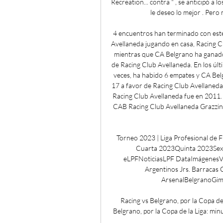
Recreation... contra " , se anticipó a 
le deseo lo mejor . Pero
4 encuentros han terminado con este 
Avellaneda jugando en casa, Racing C
mientras que CA Belgrano ha ganado 1
de Racing Club Avellaneda. En los úl
veces, ha habido 6 empates y CA Belg
17 a favor de Racing Club Avellaneda.
Racing Club Avellaneda fue en 2011. 
CAB Racing Club Avellaneda Grazzini
Torneo 2023 | Liga Profesional de F
Cuarta 2023Quinta 2023Sex
eLPFNoticiasLPF DataImágenesVid
Argentinos Jrs. Barracas C
ArsenalBelgranoGimn
Racing vs Belgrano, por la Copa de
Belgrano, por la Copa de la Liga: minu