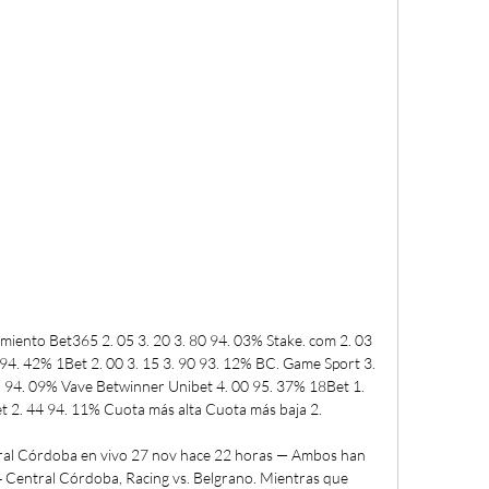
ento Bet365 2. 05 3. 20 3. 80 94. 03% Stake. com 2. 03 
 94. 42% 1Bet 2. 00 3. 15 3. 90 93. 12% BC. Game Sport 3. 
5 94. 09% Vave Betwinner Unibet 4. 00 95. 37% 18Bet 1. 
 2. 44 94. 11% Cuota más alta Cuota más baja 2. 

ral Córdoba en vivo 27 nov hace 22 horas — Ambos han 
4 Central Córdoba, Racing vs. Belgrano. Mientras que 