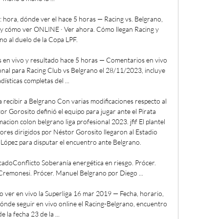
: hora, dónde ver el hace 5 horas — Racing vs. Belgrano, 
 y cómo ver ONLINE · Ver ahora. Cómo llegan Racing y 
no al duelo de la Copa LPF.

en vivo y resultado hace 5 horas — Comentarios en vivo 
onal para Racing Club vs Belgrano el 28/11/2023, incluye 
dísticas completas del ...

a recibir a Belgrano Con varias modificaciones respecto al 
or Gorosito definió el equipo para jugar ante el Pirata 
acion colon belgrano liga profesional 2023. jfif El plantel 
ores dirigidos por Néstor Gorosito llegaron al Estadio 
López para disputar el encuentro ante Belgrano. 

adoConflicto Soberanía energética en riesgo. Prócer. 
remonesi. Prócer. Manuel Belgrano por Diego ...

o ver en vivo la Superliga 16 mar 2019 — Fecha, horario, 
dónde seguir en vivo online el Racing-Belgrano, encuentro 
de la fecha 23 de la ...
