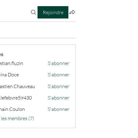
Rejoindre
es
stian.fluzin
S'abonner
fluzin
ina Doce
S'abonner
astien Chauveau
S'abonner
s.lefebvre59430
S'abonner
ain Coulon
S'abonner
s les membres (7)