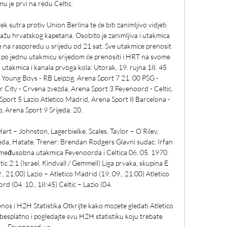
u je prvi na redu Celtic. 

k sutra protiv Union Berlina te će biti zanimljivo vidjeti 
tažu hrvatskog kapetana. Osobito je zanimljiva i utakmica 
 na rasporedu u srijedu od 21 sat. Sve utakmice prenosit 
 po jednu utakmicu srijedom će prenositi i HRT na svome 
takmica i kanala prvoga kola: Utorak, 19. rujna 18. 45 
 Young Boys - RB Leipzig, Arena Sport 7 21. 00 PSG - 
ity - Crvena zvezda, Arena Sport 3 Feyenoord - Celtic, 
Sport 5 Lazio Atletico Madrid, Arena Sport 8 Barcelona - 
 Arena Sport 9 Srijeda, 20. 

Hart – Johnston, Lagerbielke, Scales, Taylor – O’Riley, 
a, Hatate. Trener: Brendan Rodgers Glavni sudac: Irfan 
 međusobna utakmica Feyenoorda i Celtica 06. 05. 1970. 
ic 2:1 (Israel, Kindvall / Gemmell) Liga prvaka, skupina E 
 21:00) Lazio – Atletico Madrid (19. 09., 21:00) Atletico 
 (04. 10., 18:45) Celtic – Lazio (04. 

enos i H2H Statistika Otkrijte kako mozete gledati Atletico 
besplatno i pogledajte svu H2H statistiku koju trebate 
Feyenoord. vs.
