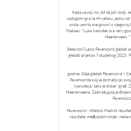
Kada usvoji i to, bit će još i bolji. J
razlogom igra za Hrvatsku, jednu od n
onda vam to sve govori o njegovoj kv
Makaay: "Luka Ivanušec is a very goo
Heerenveen. ""
[televizor] Lazio Feyenoord gledati 
gledati prijenos 7 studenog 2023 . F
godine. Gdje gledati Feyenoord – Celt
Feyenoorda koji je poznatiji po svo
Ivanušeca: Jako je dobar igrač. 
Heerenveena. Zastrašujuća je činjenica
Feyenoordo
Feyenoord - Atletico Madrid rezulta
rezultate, međusobni omjer, nedavne 