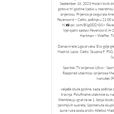
September 18, 2023 Hoće li bivši din
gotovo tri godine (zabio u nesretnoj
prijenosu. Prijenos je osigurala Are
Feyenoord – Celtic, počinje u 21:00 sa
h) 📸 pic. com/B1g0DZr0iS— Fey
Vjerojatni sastavi Feyenoord (4-
Hartman – Wieffer, Tim
Danas kreće Liga prvaka. Evo gdje gl
Madrid, Lazio, Celtic; Skupina F: PSG,
Su
Sportski TV prijenosi Uživo - Spo
Raspored utakmica i prijenosa Madr
Ivanušec (Fe
veljače iduće godine, kada počinje o
travnja. Polufinalne utakmice su na
Wembleyju igrat će se 1. lipnja idu
zanimljivih susreta. Spomenuta skupin
pune ruke posla protiv Atletico Madr