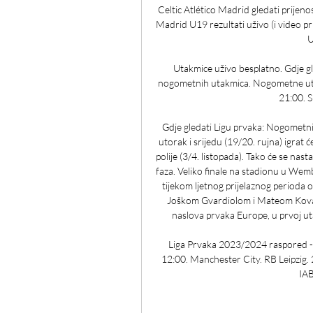
Celtic Atlético Madrid gledati prijeno
Madrid U19 rezultati uživo (i video pri
U
Utakmice uživo besplatno. Gdje gl
nogometnih utakmica. Nogometne uta
21:00. 
Gdje gledati Ligu prvaka: Nogometni
utorak i srijedu (19/20. rujna) igrat 
polije (3/4. listopada). Tako će se nas
faza. Veliko finale na stadionu u Wemb
tijekom ljetnog prijelaznog perioda 
Joškom Gvardiolom i Mateom Kovač
naslova prvaka Europe, u prvoj ut
Liga Prvaka 2023/2024 raspored -
12:00. Manchester City. RB Leipzig. 2
IAB