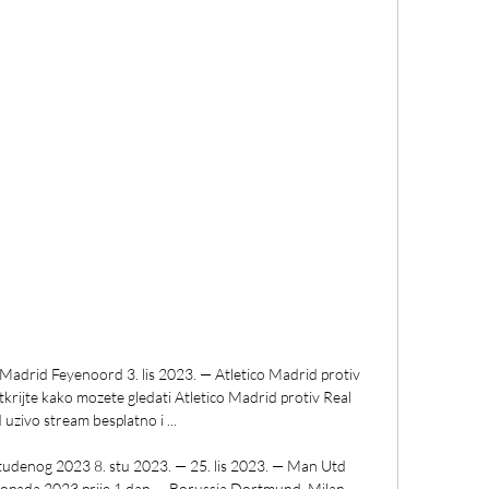
drid Feyenoord 3. lis 2023. — Atletico Madrid protiv 
krijte kako mozete gledati Atletico Madrid protiv Real 
uzivo stream besplatno i ...

udenog 2023 8. stu 2023. — 25. lis 2023. — Man Utd 
topada 2023 prije 1 dan — Borussia Dortmund, Milan, 