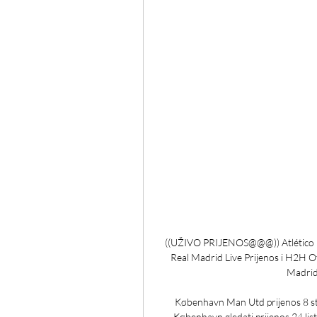
((UŽIVO PRIJENOS@@@)) Atlético Ma
Real Madrid Live Prijenos i H2H Ot
Madrid 
København Man Utd prijenos 8 st
København gledati prijenos 24 lis