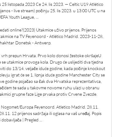
s 25 listopada 2023 Ce 24. lis 2023. — Celtic U19 Atlético 
jenos - live stream) počinju 25. lis 2023. u 13:00 UTC u na 
EFA Youth League, ...

edati online?(2023) Utakmice uživo prijenos. Prijenos 
kmice na TV Feyenoord - Atlético Madrid. 2023-11-28, 
Shakhtar Donetsk - Antwerp.

 vrh prepun Hrvata. Prvo kolo donosi žestoke okršajeU 
će se utakmice provoga kola. Drugo će uslijediti dva tjedna 
taviti do 13/14. veljače iduće godine, kada počinje knockout 
leyju igrat će se 1. lipnja iduće godine Manchester City se 
ove godine pojačao sa čak dva Hrvatska reprezentativca, 
ićem te sada u takovme novome ruhu ulazi u obranu 
akmici grupne faze Lige prvaka protiv Crvene Zvezde. 

 Nogomet/Europa Feyenoord. Atletico Madrid. 28.11. 
8.11. 12 prijenos sadržaja ili oglasa na vaš uređaj. Popis 
 dobavljača‎ | Pregled ...