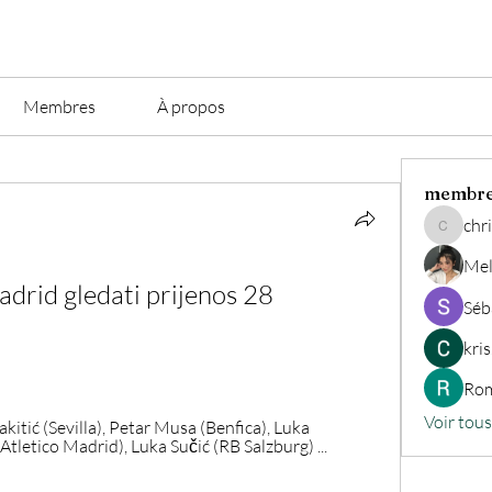
Membres
À propos
membr
chri
christian.
Mel
drid gledati prijenos 28 
Séb
kri
Rom
Voir tou
akitić (Sevilla), Petar Musa (Benfica), Luka 
Atletico Madrid), Luka Sučić (RB Salzburg) ...