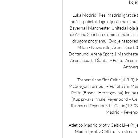
kojem
Luka Modrić i Real Madrid igrat će te
hoće li početak Lige utjecati na minu
Bayerna i Manchester Uniteda koja je
će Arena Sport na raznim kanalima, a
drugom programu. Ovo je raspored u
Milan - Newcastle, Arena Sport 3
Dortmund, Arena Sport 1 Manchester C
Arena Sport 4 Šahtar - Porto, Arena 
Antwerp,
Trener: Arne Slot Celtic (4-3-3): 
McGregor, Turnbull – Furuhashi, Maed
Peljto (Bosna i Hercegovina) Jedina
(Kup prvaka, finale) Feyenoord – Celt
Raspored Feyenoord – Celtic (19. 09.,
Madrid – Feyenoord
Atletico Madrid protiv Celtic Live Prij
Madrid protiv Celtic uzivo stream 