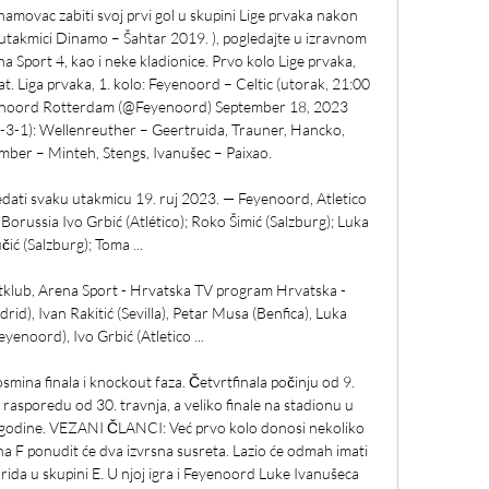
amovac zabiti svoj prvi gol u skupini Lige prvaka nakon 
 utakmici Dinamo – Šahtar 2019. ), pogledajte u izravnom 
na Sport 4, kao i neke kladionice. Prvo kolo Lige prvaka, 
t. Liga prvaka, 1. kolo: Feyenoord – Celtic (utorak, 21:00 
enoord Rotterdam (@Feyenoord) September 18, 2023 
2-3-1): Wellenreuther – Geertruida, Trauner, Hancko, 
ber – Minteh, Stengs, Ivanušec – Paixao. 

edati svaku utakmicu 19. ruj 2023. — Feyenoord, Atletico 
 Borussia Ivo Grbić (Atlético); Roko Šimić (Salzburg); Luka 
čić (Salzburg); Toma ...

rtklub, Arena Sport - Hrvatska TV program Hrvatska - 
id), Ivan Rakitić (Sevilla), Petar Musa (Benfica), Luka 
yenoord), Ivo Grbić (Atletico ...

smina finala i knockout faza. Četvrtfinala počinju od 9. 
 rasporedu od 30. travnja, a veliko finale na stadionu u 
će godine. VEZANI ČLANCI: Već prvo kolo donosi nekoliko 
a F ponudit će dva izvrsna susreta. Lazio će odmah imati 
ida u skupini E. U njoj igra i Feyenoord Luke Ivanušeca 