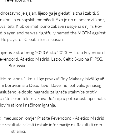
ednostavno je sjajan, lijepo ga je gledati, a zna i zabiti. S 
ajboljih europskih momčadi. Ako je on njihov prvi izbor, 
aliteti. Klub će imati puno zabave i uspjeha s njim. Roy 
d player, and he was rightfully named the MOTM against 
He plays for Croatia for a reason. 

prijenos 7 studenog 2023 6. stu 2023. — Lazio Feyenoord 
eyenoord, Atletico Madrid, Lazio, Celtic Skupina F: PSG, 
Borussia ...

ic, prijenos 1. kola Lige prvaka? Roy Makaay, bivši igrač 
jim boravcima u Deportivu i Bayernu, pohvalio je našeg 
Zasluženo je dobio nagradu za igrača utakmice protiv 
 što se on tek privikava. Još nije u potpunosti upoznat s 
vim stilom i načinom igranja. 

ti, međusobni omjer Pratite Feyenoord - Atletico Madrid 
rezultate, vijesti i ostale informacije na Rezultati.com 
stranici.
