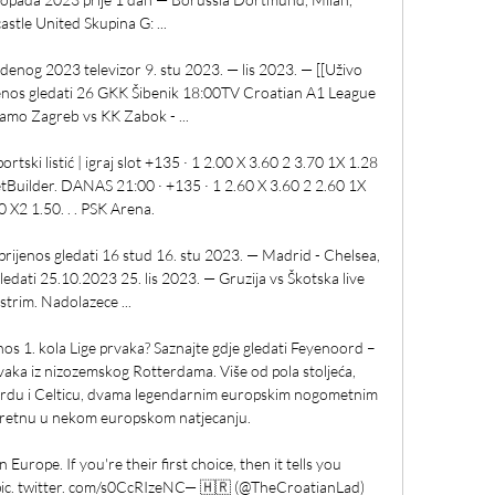
stle United Skupina G: ...

denog 2023 televizor 9. stu 2023. — lis 2023. — [[Uživo 
enos gledati 26 GKK Šibenik 18:00TV Croatian A1 League 
namo Zagreb vs KK Zabok - ...

ortski listić | igraj slot +135 · 1 2.00 X 3.60 2 3.70 1X 1.28 
tBuilder. DANAS 21:00 · +135 · 1 2.60 X 3.60 2 2.60 1X 
 1.50. ‌. ‌. PSK Arena.

rijenos gledati 16 stud 16. stu 2023. — Madrid - Chelsea, 
edati 25.10.2023 25. lis 2023. — Gruzija vs Škotska live 
strim. Nadolazece ...

nos 1. kola Lige prvaka? Saznajte gdje gledati Feyenoord – 
rvaka iz nizozemskog Rotterdama. Više od pola stoljeća, 
oordu i Celticu, dvama legendarnim europskim nogometnim 
sretnu u nekom europskom natjecanju. 

Europe. If you're their first choice, then it tells you 
 pic. twitter. com/s0CcRIzeNC— 🇭🇷 (@TheCroatianLad) 