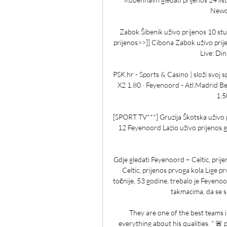
Newca
Zabok Šibenik uživo prijenos 10 stu
prijenos>>]] Cibona Zabok uživo prij
Live: Di
PSK.hr - Sports & Casino | složi svoj sp
X2 1.80 · Feyenoord - Atl.Madrid Be
1.50 X2
[SPORT TV***] Gruzija Škotska uživo p
12 Feyenoord Lazio uživo prijenos gl
Gdje gledati Feyenoord – Celtic, prije
Celtic, prijenos prvoga kola Lige p
točnije, 53 godine, trebalo je Feyen
takmacima, da se 
They are one of the best teams in 
everything about his qualities. " 