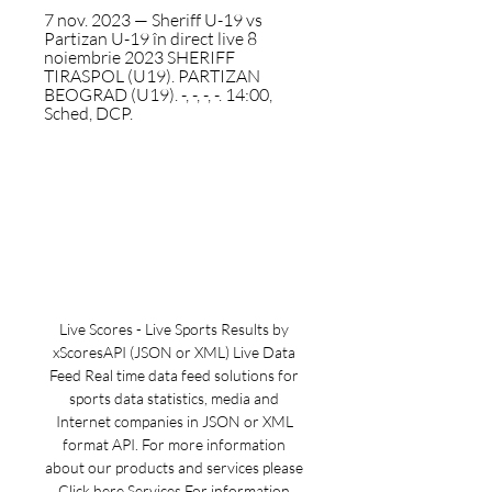
7 nov. 2023 — Sheriff U-19 vs 
Partizan U-19 în direct live 8 
noiembrie 2023 SHERIFF 
TIRASPOL (U19). PARTIZAN 
BEOGRAD (U19). -, -, -, -. 14:00, 
Sched, DCP.
Live Scores - Live Sports Results by 
xScoresAPI (JSON or XML) Live Data 
Feed Real time data feed solutions for 
sports data statistics, media and 
Internet companies in JSON or XML 
format API. For more information 
about our products and services please 
Click here Services For information 