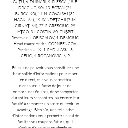
GUȚU, 6. DIJINARI, 9. PLEŞCA (18. E. 
DRACIUC, 90), 10. BOTAN (24. 
BURCA, 90), 11. N. COVALSHI (32. 
HAGIU, 84), 19. SANDEȚCHII (7. M. 
CÎRNAȚ, 64), 27. S. GREȘCIUC, 29. 
IAȚCO, 31. COSTIN, 80. GUȘPIT. 
Reserves: 1. OBISCALOV, 4. DEMCIUC. 
Head coach: Andrei CORNEENCOV. 
Partizan U-19: 1. RADULASKI, 3. 
CELIC, 4. ROGANOVIC, 6. P. 

En plus de pouvoir vous constituer une 
base solide d’informations pour miser 
en direct, cela vous permettra 
d’analyser la façon de jouer de 
nombreuses équipes, de se comporter 
durant leurs rencontres, ou encore leur 
faculté à remonter un score ou tenir un 
avantage. Bien sûr, une telle prise 
d’informations vous permettra aussi de 
faciliter vos coupons futurs, qu’il 
s’agisse d’une mise en simple ou 