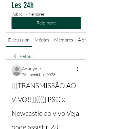
Les 24h
Public
·
7 membres
Rejoindre
Discussion
Médias
Membres
À propos
Retour
Anonyme
28 novembre 2023
[[[TRANSMISSÃO AO 
VIVO!!]]((((] PSG x 
Newcastle ao vivo Veja 
onde assistir 28 