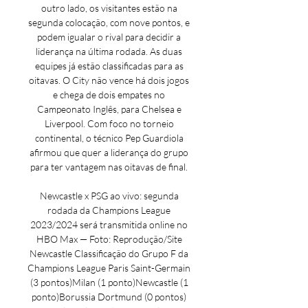
outro lado, os visitantes estão na 
segunda colocação, com nove pontos, e 
podem igualar o rival para decidir a 
liderança na última rodada. As duas 
equipes já estão classificadas para as 
oitavas. O City não vence há dois jogos 
e chega de dois empates no 
Campeonato Inglês, para Chelsea e 
Liverpool. Com foco no torneio 
continental, o técnico Pep Guardiola 
afirmou que quer a liderança do grupo 
para ter vantagem nas oitavas de final. 

Newcastle x PSG ao vivo: segunda 
rodada da Champions League 
2023/2024 será transmitida online no 
HBO Max — Foto: Reprodução/Site 
Newcastle Classificação do Grupo F da 
Champions League Paris Saint-Germain 
(3 pontos)Milan (1 ponto)Newcastle (1 
ponto)Borussia Dortmund (0 pontos) 