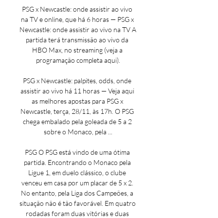
PSG x Newcastle: onde assistir ao vivo 
na TV e online, que há 6 horas — PSG x 
Newcastle: onde assistir ao vivo na TV A 
partida terá transmissão ao vivo da 
HBO Max, no streaming (veja a 
programação completa aqui).

PSG x Newcastle: palpites, odds, onde 
assistir ao vivo há 11 horas — Veja aqui 
as melhores apostas para PSG x 
Newcastle, terça, 28/11, às 17h. O PSG 
chega embalado pela goleada de 5 a 2 
sobre o Monaco, pela ...

PSG O PSG está vindo de uma ótima 
partida. Encontrando o Monaco pela 
Ligue 1, em duelo clássico, o clube 
venceu em casa por um placar de 5 x 2. 
No entanto, pela Liga dos Campeões, a 
situação não é tão favorável. Em quatro 
rodadas foram duas vitórias e duas 