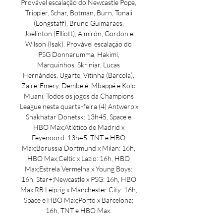
Provável escalação do Newcastle Pope, 
Trippier, Schar, Botman, Burn, Tonali 
(Longstaff), Bruno Guimarães, 
Joelinton (Elliott), Almirón, Gordon e 
Wilson (Isak). Provável escalação do 
PSG Donnarumma, Hakimi, 
Marquinhos, Skriniar, Lucas 
Hernándes, Ugarte, Vitinha (Barcola), 
Zaire-Emery, Dembelé, Mbappé e Kolo 
Muani. Todos os jogos da Champions 
League nesta quarta-feira (4) Antwerp x 
Shakhatar Donetsk: 13h45, Space e 
HBO Max;Atlético de Madrid x 
Feyenoord: 13h45, TNT e HBO 
Max;Borussia Dortmund x Milan: 16h, 
HBO Max;Celtic x Lazio: 16h, HBO 
Max;Estrela Vermelha x Young Boys: 
16h, Star+;Newcastle x PSG: 16h, HBO 
Max;RB Leipzig x Manchester City: 16h, 
Space e HBO Max;Porto x Barcelona; 
16h, TNT e HBO Max. 
