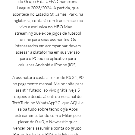
do Grupo F da UEFA Champions 
League 2023/2024. A partida, que 
acontece no Estádio St. James' Park, na 
Inglaterra, contará com transmissão ao 
vivo e exclusiva no HBO Max — 
streaming que exibe jogos de futebol 
online para seus assinantes. Os 
interessados em acompanhar devem 
acessar a plataforma em sua versão 
para o PC ou no aplicativo para 
celulares Android e iPhone (iOS). 

A assinatura custa a partir de R$ 34, 90 
no pagamento mensal. Melhor site para 
assistir futebol ao vivo grátis: veja 5 
opções e decidaJá entrou no canal do 
TechTudo no WhatsApp? Clique AQUI e 
saiba tudo sobre tecnologia Após 
estrear empatando com o Milan pelo 
placar de 0 a 0, o Newcastle quer 
vencer para assumir a ponta do grupo. 
Por outro lado, o PSG está liderando a 