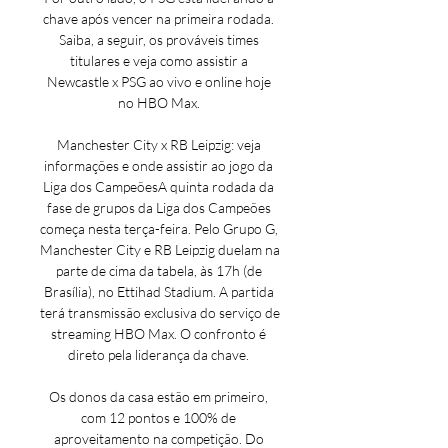
chave após vencer na primeira rodada. 
Saiba, a seguir, os prováveis times 
titulares e veja como assistir a 
Newcastle x PSG ao vivo e online hoje 
no HBO Max. 

Manchester City x RB Leipzig: veja 
informações e onde assistir ao jogo da 
Liga dos CampeõesA quinta rodada da 
fase de grupos da Liga dos Campeões 
começa nesta terça-feira. Pelo Grupo G, 
Manchester City e RB Leipzig duelam na 
parte de cima da tabela, às 17h (de 
Brasília), no Ettihad Stadium. A partida 
terá transmissão exclusiva do serviço de 
streaming HBO Max. O confronto é 
direto pela liderança da chave. 

Os donos da casa estão em primeiro, 
com 12 pontos e 100% de 
aproveitamento na competição. Do 