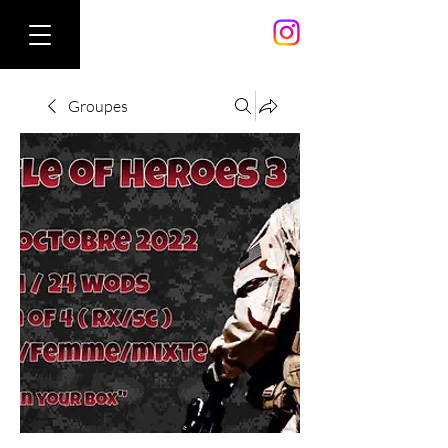
Groupes