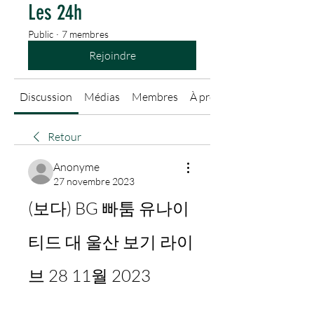
Les 24h
Public
·
7 membres
Rejoindre
Discussion
Médias
Membres
À propos
Retour
Anonyme
27 novembre 2023
(보다) BG 빠툼 유나이
티드 대 울산 보기 라이
브 28 11월 2023