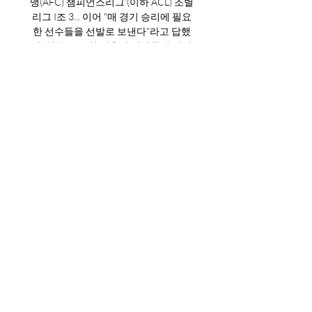
맹(AFC) 챔피언스리그'(이하 ACL) 조별
리그 I조 3... 이어 "매 경기 승리에 필요
한 선수들을 선발로 보낸다"라고 답했
다. 한국은 11월 겨울에 접어들며 쌀쌀
한 날씨다. 최근에 날씨는 예년에 비해 
춥진 않지만 동남아시아 날씨와 비교하
면 이야기가 달라진다. 특히 조호르는 
한국에 비해 더 덥고 습하다. ACL 연승
을 노리는 울산 입장에서 조호르 홈 구
장 분위기, 한국과 다른 날씨 등 외부적
인 요소가 당일 경기 컨디션에 영향을 
줄 수 있다. 하지만 홍명보 감독은 "(한국
에 비해 덥고 습한 날씨) 그걸 대비할 방
법은 없다. 날씨와 기온이 높고 습하다
는 게 한국과 차이긴 하다. 하지만 한국
도 이상 기후로 엄청나게 춥거나 그렇지 
않다. 

전남, BG빠툼에 0대2 패배 2022. 4. 19. 
— 전남은 18일 오후 8시(한국시간) 태국 
빠툼타니 스타디움에서 열린 2022 ACL 
G조예선 두 번째 경기에서 BG빠툼유나