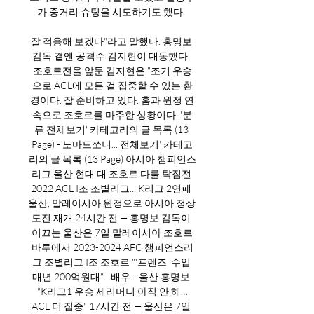
가 중거리 슈팅을 시도하기도 했다. 

잘 적응해 보겠다"라고 말했다. 홍명보 
감독 곁엔 공격수 김지현이 대동했다. 
조호르전을 앞둔 김지현은 "조기 우승
으로 ACL에 모든 걸 집중할 수 있는 환
경이다. 잘 준비하고 있다. 홈과 원정 연
속으로 조호르를 마주한 상황이다. '분
류 전체보기' 카테고리의 글 목록 (13 
Page) - 노마드쏘니... 전체보기' 카테고
리의 글 목록 (13 Page) 아시아 챔피언스
리그 울산 현대 대 조호르 다룰 탁짐전 
2022 ACL I조 조별리그... K리그 2연패 
울산, 말레이시아 원정으로 아시아 정상 
도전 재개 24시간 전 — 홍명보 감독이 
이끄는 울산은 7일 말레이시아 조호르
바루에서 2023-2024 AFC 챔피언스리
그 조별리그 I조 조호르 "'프렌즈' 수입 
매년 200억원대"…배우... 울산 홍명보 
"K리그1 우승 세리머니 아직 안 해…
ACL 더 집중" 17시간 전 — 울산은 7일 