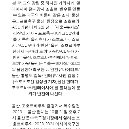
본 J리그의 강팀 중 하나인 가와사키, 말
레이시아 절대강자 조호르, 변수를 만들 
수 있는 태국의 빠툼이 같은 조다. 울산
은... 프로축구 울산, 원정으로 조호르와 
ACL 리턴 매치 2일 전 — [서울=뉴시스] 
김진엽 기자 = 프로축구 K리그1 2연패
를 기록한 울산현대가 조호르 다.. 스포
키: "ACL 무대가 반전" 울산, 조호르바루
전에서 '두마리 토끼' 사냥"ACL 무대가 
반전" 울산, 조호르바루전에서 '두마리 
토끼' 사냥 울산문수축구경기장/ K리그
1/ 울산현대축구단 vs 인천유나이티드/ 
울산 홍명보 감독/ 인터뷰/ 사진 김정수 
[스포츠조선 김성원 기자]울산 현대가 
조호르바루(말레이시아)를 불러들여 분
위기 반전에 나선다. 

울산, 조호르바루와 홈경기서 복수혈전 
2023. — 울산 현대는 10월 24일 오후 7
시 울산 문수축구경기장에서 열리는 조
호르바루와 '2023-2024 아시아축구연