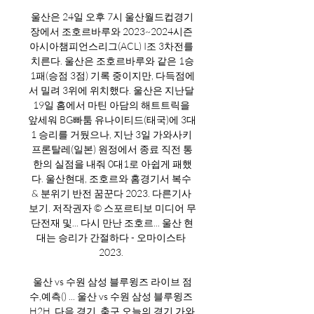
울산은 24일 오후 7시 울산월드컵경기
장에서 조호르바루와 2023~2024시즌 
아시아챔피언스리그(ACL) I조 3차전를 
치른다. 울산은 조호르바루와 같은 1승
1패(승점 3점) 기록 중이지만, 다득점에
서 밀려 3위에 위치했다. 울산은 지난달 
19일 홈에서 마틴 아담의 해트트릭을 
앞세워 BG빠툼 유나이티드(태국)에 3대
1 승리를 거뒀으나, 지난 3일 가와사키 
프론탈레(일본) 원정에서 종료 직전 통
한의 실점을 내줘 0대1로 아쉽게 패했
다. 울산현대, 조호르와 홈경기서 복수 
& 분위기 반전 꿈꾼다 2023. 다른기사 
보기. 저작권자 © 스포르티보 미디어 무
단전재 및... 다시 만난 조호르... 울산 현
대는 승리가 간절하다 - 오마이스타 
2023. 

울산 vs 수원 삼성 블루윙즈 라이브 점
수,예측() ... 울산 vs 수원 삼성 블루윙즈 
H2H. 다음 경기. 축구 오늘의 경기 가와