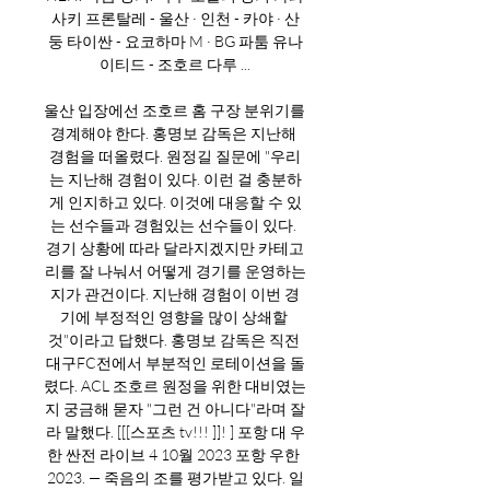
사키 프론탈레 - 울산 · 인천 - 카야 · 산
둥 타이싼 - 요코하마 M · BG 파툼 유나
이티드 - 조호르 다루 ...

울산 입장에선 조호르 홈 구장 분위기를 
경계해야 한다. 홍명보 감독은 지난해 
경험을 떠올렸다. 원정길 질문에 "우리
는 지난해 경험이 있다. 이런 걸 충분하
게 인지하고 있다. 이것에 대응할 수 있
는 선수들과 경험있는 선수들이 있다. 
경기 상황에 따라 달라지겠지만 카테고
리를 잘 나눠서 어떻게 경기를 운영하는
지가 관건이다. 지난해 경험이 이번 경
기에 부정적인 영향을 많이 상쇄할 
것"이라고 답했다. 홍명보 감독은 직전 
대구FC전에서 부분적인 로테이션을 돌
렸다. ACL 조호르 원정을 위한 대비였는
지 궁금해 묻자 "그런 건 아니다"라며 잘
라 말했다. [[[스포츠 tv!!! ]]! ] 포항 대 우
한 싼전 라이브 4 10월 2023 포항 우한 
2023. — 죽음의 조를 평가받고 있다. 일