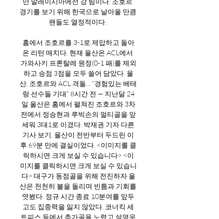
만 말레이시아에선 강 팀이다. 조호르 
경기를 보기 위해 한국으로 날아올 만큼 
팬들도 열정적이다. 

홈에서 조호르를 3-1로 제압하고 돌아
온 리턴 매치다. 현재 울산은 ACL에서 
가와사키 프론탈레 원정(0-1 패)를 제외
하고 승점 3점을 모두 쓸어 담았다. 울
산, 조호르와 ACL 격돌... “경험있는 베테
랑 선수들 기대” 8시간 전 — 지난달 24
일 울산은 홈에서 펼쳐진 조호르와 3차
전에서 정승현과 루빅손의 멀티골을 앞
세워 3대1로 이겼다. 박재권 기자 다른
기사 보기. 울산이 전반부터 두드린 이
후 69분 만에 결실이었다. <이미지를 클
릭하시면 크게 보실 수 있습니다> <이
미지를 클릭하시면 크게 보실 수 있습니
다> 대구가 동점골을 위해 전진하자 울
산은 천천히 볼을 돌리며 빈틈과 기회를 
엿봤다. 정규 시간 종료 10분여를 앞두
고도 집중력을 잃지 않았다. 코너킥 세
트피스 등에서 추가골을 노렸고 설영우