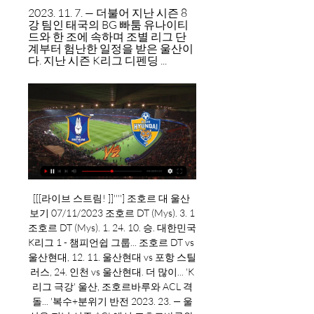
2023. 11. 7. — 더불어 지난 시즌 8
강 팀인 태국의 BG 빠툼 유나이티
드와 한 조에 속하며 조별 리그 단
계부터 험난한 일정을 받은 울산이
다. 지난 시즌 K리그 디펜딩 ...
[[[라이브 스트림! ]]''''] 조호르 대 울산 
보기 07/11/2023 조호르 DT (Mys). 3. 1
조호르 DT (Mys). 1. 24. 10. 승. 대한민국
K리그 1 - 챔피언쉽 그룹... 조호르 DT vs 
울산현대, 12. 11. 울산현대 vs 포항 스틸
러스, 24. 인천 vs 울산현대. 더 많이... 'K
리그 극강' 울산, 조호르바루와 ACL 격
돌... '복수+분위기 반전 2023. 23. — 울