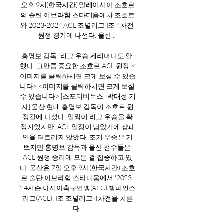
오후 9시(한국시간) 말레이시아 조호르
의 술탄 이브라힘 스타디움에서 조호르
와 2023-2024 ACL 조별리그 I조 4차전 
원정 경기에 나선다. 울산... 

홍명보 감독 `리그 우승 세리머니도 안 
했다, 그만큼 중요한 조호르 ACL 원정`<
이미지를 클릭하시면 크게 보실 수 있습
니다> <이미지를 클릭하시면 크게 보실 
수 있습니다> [스포티비뉴스=박대성 기
자] 울산 현대 홍명보 감독이 조호르 원
정길에 나섰다. 일찍이 리그 우승을 확
정지었지만, ACL 일정이 남았기에 샴페
인을 터트리지 않았다. 조기 우승은 기
쁘지만 홍명보 감독과 울산 선수들은 
ACL 원정 승리에 모든 걸 집중하고 있
다. 울산은 7일 오후 9시(한국시간) 조호
르 술탄 이브라힘 스타디움에서 '2023-
24시즌 아시아축구연맹(AFC) 챔피언스
리그(ACL)' I조 조별리그 4차전을 치른
다. 
