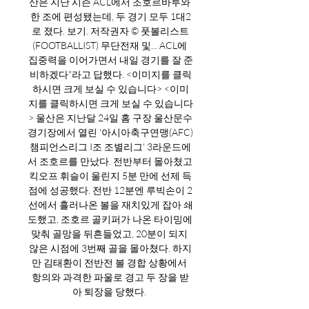
산은 지난 시즌 ACL에서 조호르바루와 
한 조에 편성됐는데, 두 경기 모두 1대2
로 졌다. 보기. 저작권자 © 풋볼리스트
(FOOTBALLIST) 무단전재 및... ACL에 
집중력을 이어가면서 내일 경기를 잘 준
비하겠다"라고 답했다. <이미지를 클릭
하시면 크게 보실 수 있습니다> <이미
지를 클릭하시면 크게 보실 수 있습니다
> 울산은 지난달 24일 홈 구장 울산문수
경기장에서 열린 '아시아축구연맹(AFC) 
챔피언스리그 I조 조별리그' 3라운드에
서 조호르를 만났다. 전반부터 몰아쳤고 
킥오프 휘슬이 울린지 5분 만에 선제 득
점에 성공했다. 전반 12분엔 루빅손이 2
선에서 흘러나온 볼을 재치있게 잡아 쇄
도했고, 조호르 골키퍼가 나온 타이밍에 
맞춰 골망을 뒤흔들었고, 20분이 되지 
않은 시점에 3번째 골을 몰아쳤다. 하지
만 김태환이 전반전 볼 경합 상황에서 
항의와 과격한 파울로 경고 두 장을 받
아 퇴장을 당했다. 
