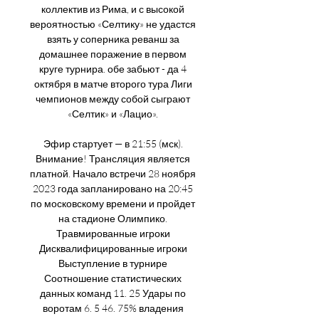
коллектив из Рима, и с высокой 
вероятностью «Селтику» не удастся 
взять у соперника реванш за 
домашнее поражение в первом 
круге турнира. обе забьют - да 4 
октября в матче второго тура Лиги 
чемпионов между собой сыграют 
«Селтик» и «Лацио». 

Эфир стартует — в 21:55 (мск). 
Внимание! Трансляция является 
платной. Начало встречи 28 ноября 
2023 года запланировано на 20:45 
по московскому времени и пройдет 
на стадионе Олимпико. 
Травмированные игроки 
Дисквалифицированные игроки 
Выступление в турнире 
Соотношение статистических 
данных команд 11. 25 Удары по 
воротам 6. 5 46. 75% владения 