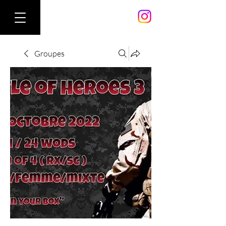
Groupes