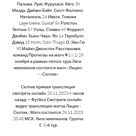
Пальма, Луис Фурухаси, Кёго 38 
Маэда, Дайзен Бэйн, Скотт Филлипс, 
Натаниэль 24 Ивата, Томоки 
Lagerbielke, Gustaf 56 Рэлстон, 
Энтони 57 Уэлш, Стивен 49 Форрест, 
Джэймс Хьюн-Чжун, Ян 14 Тернбулл, 
Дэвид 15 Holm, Odin Thiago О, Хён Гю 
90 Майкл Джонстон Расстановка 
команд Прогнозы на матч Ф1 (-1) 28 
ноября в рамках пятого тура Лиги 
чемпионов состоится матч «Лацио» 
– «Селтик». 

Селтик прямая трансляция 
смотреть онлайн 28.11.2023 6 часов 
назад — Футбол Смотрите онлайн 
видео трансляцию матча Лацио - 
Селтик | Матч состоится 28.11.2023 
20:45 МСК. Лига чемпионов, Группа 
E. 5-й тур.
