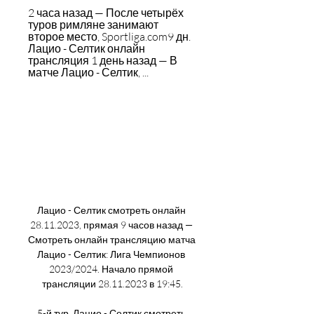
2 часа назад — После четырёх 
туров римляне занимают 
второе место, Sportliga.com9 дн. 
Лацио - Селтик онлайн 
трансляция 1 день назад — В 
матче Лацио - Селтик, ...
Лацио - Селтик смотреть онлайн 
28.11.2023, прямая 9 часов назад — 
Смотреть онлайн трансляцию матча 
Лацио - Селтик: Лига Чемпионов 
2023/2024. Начало прямой 
трансляции 28.11.2023 в 19:45.

5-й тур. Лацио - Селтик смотреть 