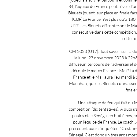
84, l’équipe de France peut rêver d’u
Bleuets jouent leur place en finale f
(CBF)La France n’est plus qu’à 180 
U17. Les Bleuets affronteront le Ma
consécutive dans cette compétition. P
cette fo
CM 2023 (U17): Tout savoir sur la de
le lundi 27 novembre 2023 à 22h34
diffuseur, parcours de l'adversaire) 
déroule le match France - Mali? La 
France et le Mali aura lieu mardi à
Manahan, que les Bleuets connaissent 
finale
Une attaque de feu qui fait du Mal
compétition (dix tentatives). A quoi s
poules et le Sénégal en huitièmes, c
pour l'équipe de France. Le coach J
précédent pour s'inquiéter: "C'est un
Sénégal. C'est donc un très gros mor