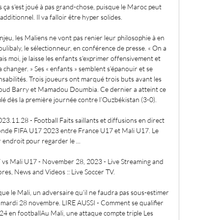
ça s'est joué à pas grand-chose, puisque le Maroc peut 
dditionnel. Il va falloir être hyper solides. 

enjeu, les Maliens ne vont pas renier leur philosophie à en 
ulibaly, le sélectionneur, en conférence de presse. « On a 
s moi, je laisse les enfants s'exprimer offensivement et 
a changer. » Ses « enfants » semblent s’épanouir et se 
sabilités. Trois joueurs ont marqué trois buts avant les 
oud Barry et Mamadou Doumbia. Ce dernier a atteint ce 
lé dès la première journée contre l’Ouzbékistan (3-0). 

11.28 - Football Faits saillants et diffusions en direct 
nde FIFA U17 2023 entre France U17 et Mali U17. Le 
 endroit pour regarder le ...

vs Mali U17 - November 28, 2023 - Live Streaming and 
ores, News and Videos :: Live Soccer TV.

que le Mali, un adversaire qu’il ne faudra pas sous-estimer 
 mardi 28 novembre. LIRE AUSSI - Comment se qualifier 
4 en footballAu Mali, une attaque compte triple Les 