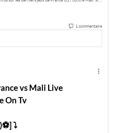
1 commentaire
nce vs Mali Live 
e On Tv
⚽] ⤵ 