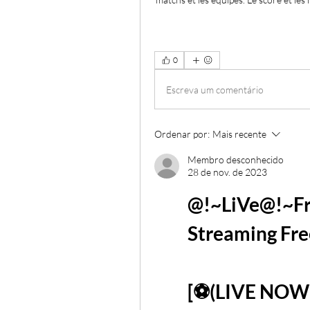
0
Escreva um comentário
Ordenar por:
Mais recente
Membro desconhecido
28 de nov. de 2023
@!~LiVe@!~Fra
Streaming Fre
[⚽(LIVE NOW)