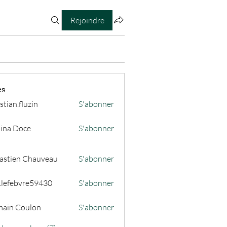
Rejoindre
es
stian.fluzin
S'abonner
fluzin
ina Doce
S'abonner
astien Chauveau
S'abonner
s.lefebvre59430
S'abonner
ain Coulon
S'abonner