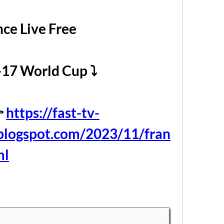
nce Live Free
17 World Cup ⤵️ 
 
https://fast-tv-
.blogspot.com/2023/11/fran
ml