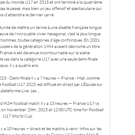
Coupe du monde U17 en 2015 et ont terminé à la quatrième 
as le passé, mais bien un jeu offensif et spectaculaire qui 
is d’atteindre le dernier carré. 

tunité de mettre un terme à une disette française longue 
uve de l’incroyable vivier hexagonal, c’est la plus longue 
hommes, toutes catégories d’âge confondues. En 2001, 
uipiers de la génération 1984 avaient décroché un titre 
e France A est devenue incontournable sur la scène 
 le cas dans la catégorie U17 avec une seule demi-finale 
puis, il y a quatre ans. 

 - Demi-finale il y a 7 heures — France - Mali, comme 
football U17 2023, est diffusé en direct par L'Équipe sur 
 plateforme Live. Les ...

nd H2H football match il y a 13 heures — France U17 vs 
ng on November 28th, 2023 at 12:00 UTC time for Football 
U17 World Cup.

 a 10 heures — direct et les matchs à venir. Infos sur les 
infos sur les derniers jeux de France U17 contre Mali: % ...