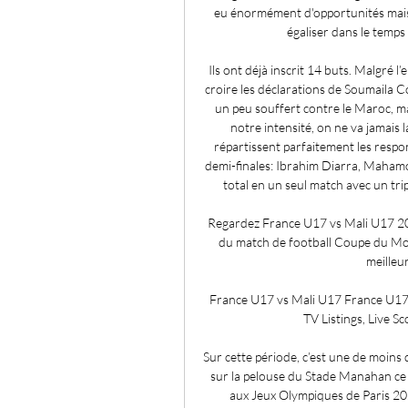
eu énormément d'opportunités mais 
égaliser dans le temps a
Ils ont déjà inscrit 14 buts. Malgré l’
croire les déclarations de Soumaila Co
un peu souffert contre le Maroc, mai
notre intensité, on ne va jamais l
répartissent parfaitement les respon
demi-finales: Ibrahim Diarra, Maham
total en un seul match avec un trip
Regardez France U17 vs Mali U17 2023.
du match de football Coupe du Mo
meilleur
France U17 vs Mali U17 France U17 
TV Listings, Live Sc
Sur cette période, c’est une de moins 
sur la pelouse du Stade Manahan ce
aux Jeux Olympiques de Paris 202