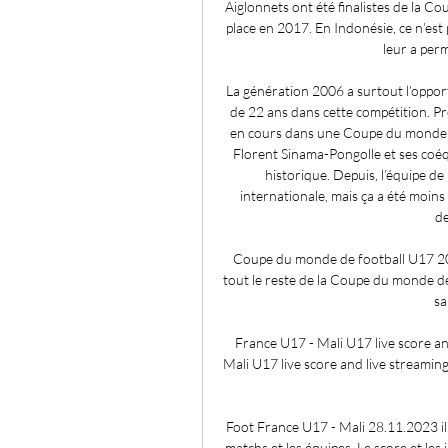
Aiglonnets ont été finalistes de la 
place en 2017. En Indonésie, ce n’est p
leur a perm
La génération 2006 a surtout l’oppor
de 22 ans dans cette compétition. Pre
en cours dans une Coupe du monde 
Florent Sinama-Pongolle et ses coéq
historique. Depuis, l’équipe d
internationale, mais ça a été moins
de
Coupe du monde de football U17 2023
tout le reste de la Coupe du monde de 
sa
France U17 - Mali U17 live score a
Mali U17 live score and live streami
Foot France U17 - Mali 28.11.2023 il y
matchs et les équipes. Le score et les 