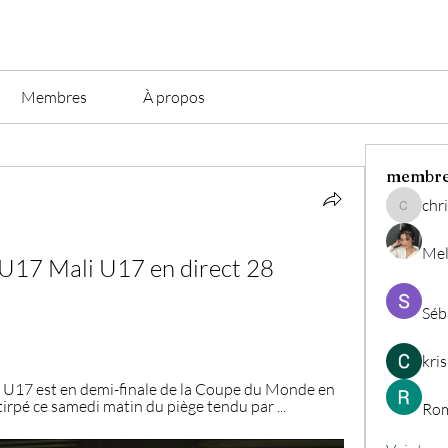
Membres
À propos
membr
chri
christian.
Mel
17 Mali U17 en direct 28 
Séb
kri
ce U17 est en demi-finale de la Coupe du Monde en 
tirpé ce samedi matin du piège tendu par ...
Rom