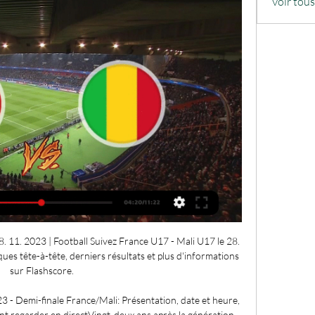
Voir tou
11. 2023 | Football Suivez France U17 - Mali U17 le 28. 
iques tête-à-tête, derniers résultats et plus d'informations 
sur Flashscore.

- Demi-finale France/Mali: Présentation, date et heure, 
nt regarder en directVingt-deux ans après la génération 