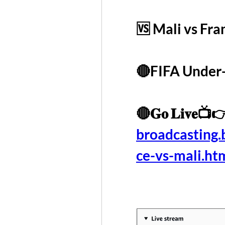
🆚 Mali vs Fra
🔴FIFA Under-
🔴𝐆𝐨 𝐋𝐢𝐯𝐞📺
broadcasting
ce-vs-mali.ht