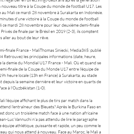
n nouveau titre à la Coupe du monde de football U17. Les 
ace au Mali ce mardi 28 novembre à Surakarta en Indonésie. 
minutes d’une victoire à la Coupe du monde de football 
li ce mardi 28 novembre pour leur deuxième demi-finale 
rivés de finale par le Brésil en 2019 (2-3), ils comptent 
is aller au bout de leur rêve. 

mi-finale France - MaliThomas Siniecki, Media365: publié 
 Retrouvez les principales informations (date, heure, 
de la demie du Mondial U17 France - Mali. Où et quand se 
demi-finale de la Coupe du Monde U17 entre l'équipe de 
 19h heure locale (13h en France) à Surakarta, au stade 
depuis la semaine dernière et leur victoire en quarts de 
 face à l'Ouzbékistan (1-0). 

i l'équipe affichant le plus de tirs par match dans la 
'attend l'entraîneur des Bleuets? Après le Burkina Faso en 
'est donc un troisième match face à une nation africaine 
ean-Luc Vannuchi n'a pas attendu de lire le paragraphe 
e équipe athlétique, puissante et rapide, un peu comme le 
ceau qui nous attend à nouveau. Face au Maroc, le Mali a 