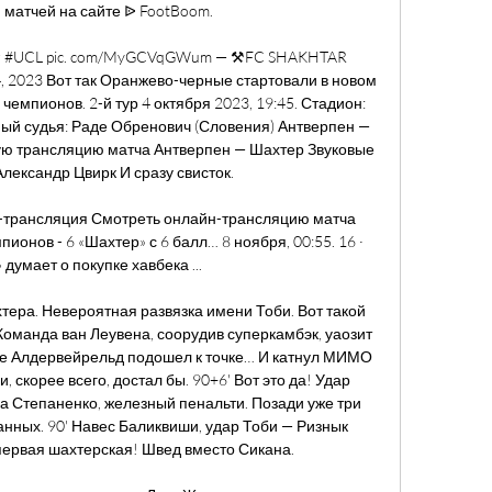
 матчей на сайте ᐉ FootBoom.

ar #UCL pic. com/MyGCVqGWum — ⚒FC SHAKHTAR 
 2023 Вот так Оранжево-черные стартовали в новом 
емпионов. 2-й тур 4 октября 2023, 19:45. Стадион: 
ый судья: Раде Обренович (Словения) Антверпен — 
ю трансляцию матча Антверпен — Шахтер Звуковые 
ександр Цвирк И сразу свисток. 

н-трансляция Смотреть онлайн-трансляцию матча 
ионов - 6 «Шахтер» с 6 балл… 8 ноября, 00:55. 16 · 
думает о покупке хавбека ...

ера. Невероятная развязка имени Тоби. Вот такой 
оманда ван Леувена, соорудив суперкамбэк, уаозит 
 же Алдервейрельд подошел к точке… И катнул МИМО 
, скорее всего, достал бы. 90+6' Вот это да! Удар 
 Степаненко, железный пенальти. Позади уже три 
нных. 90' Навес Баликвиши, удар Тоби — Ризнык 
первая шахтерская! Швед вместо Сикана. 
