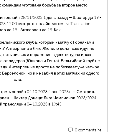
 командам уготована борьба за второе место. 

я онлайн 28/11/2023 1 день назад — Шахтер до 19 - 
 11:00 смотреть онлайн. soccer liveTranslation. 
р до 19 - Антверпен до 19. Как ...

бельгийского клуба, который к матчу с Горняками 
 У Антверпена в Лиге Жюпиле дела тоже идут не 
 пять ничьих и поражение в девяти турах и, как 
е от лидеров (Юниона и Гента). Бельгийский клуб не 
яду. Антверпен не просто не побеждает уже четыре 
 Барселоной, но и не забил в этих матчах ни одного 
гола. 

реть онлайн 04.10.2023 4 окт. 2023 г. — Смотреть 
пен - Шахтер Донецк: Лига Чемпионов 2023/2024. 
 трансляции 04.10.2023 в 19:45.
0 commentaire