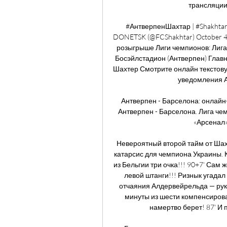
трансляции
#АнтверпенШахтар | #Shakht
DONETSK (@FCShakhtar) October 4,
розыгрыше Лиги чемпионов: Лига ч
Босэйлстадион (Антверпен) Главн
Шахтер Смотрите онлайн текстову
уведомления Ал
Антверпен - Барселона: онлай
Антверпен - Барселона. Лига чемп
«Арсенал» 
Невероятный второй тайм от Шахт
катарсис для чемпиона Украины. К
из Бельгии три очка!!! 90+7' Сам
левой штанги!!! Ризнык угадал и
отчаяния Алдервейрельда — рука
минуты из шести компенсирова
намертво берет! 87' И 