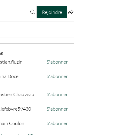
Rejoindre
es
stian.fluzin
S'abonner
fluzin
ina Doce
S'abonner
astien Chauveau
S'abonner
s.lefebvre59430
S'abonner
ain Coulon
S'abonner