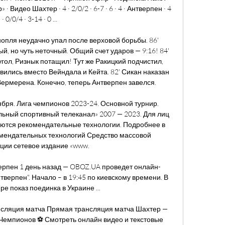
Видео Шахтер · 4 · 2/0/2 · 6-7 · 6 · 4 · Антверпен · 4 
· 0/0/4 · 3-14 · 0 ...

опля неудачно упал после верховой борьбы. 86' 
 но чуть неточный. Общий счет ударов — 9:16! 84' 
гол, Ризнык потащил! Тут же Ракицкий подчистил, 
ились вместо Вейндала и Кейта. 82' Сикан наказан 
ермерена. Конечно, теперь Антверпен завелся. 

тября. Лига чемпионов 2023-24. Основной турнир. 
ный спортивный телеканал» 2007 — 2023. Для лиц 
яются рекомендательные технологии. Подробнее в 
ендательных технологий Средство массовой 
ии сетевое издание «www. 

верпен 1 день назад — OBOZ.UA проведет онлайн-
верпен". Начало – в 19:45 по киевскому времени. В 
 показ поединка в Украине ...

нсляция матча Прямая трансляция матча Шахтер — 
 Чемпионов ⚽ Смотреть онлайн видео и текстовые 