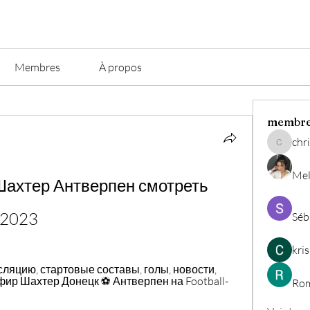
Membres
À propos
membr
chri
christian.
Mel
Шахтер Антверпен смотреть 
/2023
Séb
kri
сляцию, стартовые составы, голы, новости, 
эфир Шахтер Донецк ⚽ Антверпен на Football-
Rom