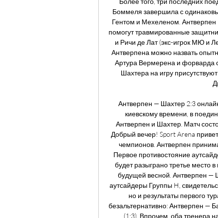
Более того, три последних пое
Боммеля завершила с одинаковым
Гентом и Мехеленом. Антверпен 
помогут травмированные защитники
и Ричи де Лат (экс-игрок МЮ и Л
Антверпена можно назвать опытн
Артура Вермерена и форварда с
Шахтера на игру присутствуют
Д
Антверпен — Шахтер 2:3 онлайн 
киевскому времени, в поедин
Антверпен и Шахтер. Матч состо
Добрый вечер! Sport Arena привет
чемпионов. Антверпен принима
Первое противостояние аутсайде
будет разыграно третье место в 
будущей весной. Антверпен — Ш
аутсайдеры Группы H, свидетельст
но и результаты первого тур
безальтернативно: Антверпен — Бар
(1:3). Впрочем, оба тренера