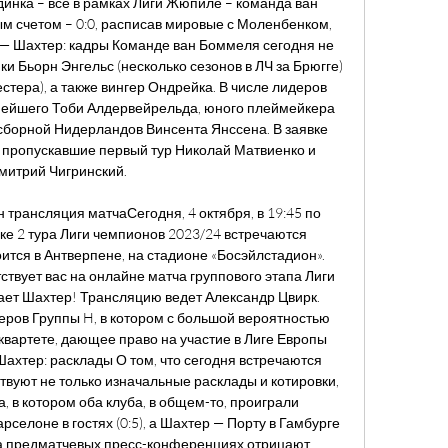
динка – все в рамках Лиги Жюпиле – команда ван 
 счетом – 0:0, расписав мировые с Моленбенком, 
— Шахтер: кадры Команде ван Боммеля сегодня не 
 Бьорн Энгельс (несколько сезонов в ЛЧ за Брюгге) 
естера), а также вингер Ондрейка. В числе лидеров 
ейшего Тоби Алдервейрельда, юного плеймейкера 
борной Нидерландов Винсента Янссена. В заявке 
 пропускавшие первый тур Николай Матвиенко и 
митрий Чигринский. 

трансляция матчаСегодня, 4 октября, в 19:45 по 
ке 2 тура Лиги чемпионов 2023/24 встречаются 
ится в Антверпене, на стадионе «Босэйлстадион». 
ствует вас на онлайне матча группового этапа Лиги 
ет Шахтер! Трансляцию ведет Александр Цвирк. 
ров Группы H, в котором с большой вероятностью 
квартете, дающее право на участие в Лиге Европы 
ахтер: расклады О том, что сегодня встречаются 
вуют не только изначальные расклады и котировки, 
а, в котором оба клуба, в общем-то, проиграли 
селоне в гостях (0:5), а Шахтер — Порту в Гамбурге 
 на предматчевых пресс-конференциях отрицают 