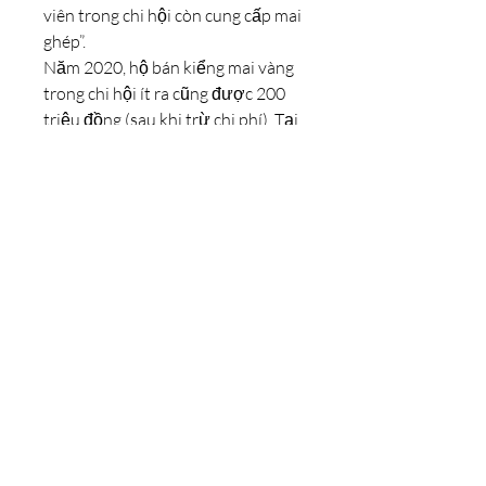
viên trong chi hội còn cung cấp mai 
ghép”.
Năm 2020, hộ bán kiểng mai vàng 
trong chi hội ít ra cũng được 200 
triệu đồng (sau khi trừ chi phí). Tại 
ấp Phú Hội, ông Đỗ Văn Lâm là 
thành viên trong chi hội, Tết 
Nguyên đán 2020, chỉ trong hai 
tuần ông đã bán hết 1.200 cây mai 
tại vườn, tổng thu khoảng 2,4 tỷ 
đồng. Tết Nguyên đán 2021, ông 
với khoảng một.300 cây mai vàng 
bán hết tại vườn. Tết 2022, ông 
cũng thu lợi nhuận hơi cao trong 
khoảng kiểng mai vàng.Xem thêm: 
bán phôi mai vàng
0
0