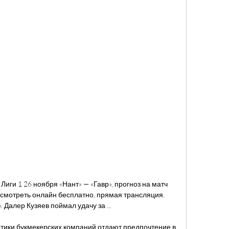
 Лиги 1 26 ноября «Нант» — «Гавр», прогноз на матч 
е смотреть онлайн бесплатно, прямая трансляция. 
. Далер Кузяев поймал удачу за ...

тики букмекерских компаний отдают предпочтение в 