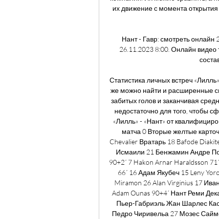
их движение с момента открытия 
Нант - Гавр: смотреть онлайн 2
26.11.2023 8:00. Онлайн видео 
соста
Статистика личных встреч «Лилль»
же можно найти и расширенные сп
забитых голов и заканчивая средн
недостаточно для того, чтобы с
«Лилль» - «Нант» от квалифицир
матча 0 Вторые желтые карточ
Chevalier Вратарь 18 Bafode Diakite
Исмаили 21 Бенжамин Андре Пол
90+2´ 7 Hakon Arnar Haraldsson 7
66´ 16 Адам Якубеч 15 Leny Yoro 
Miramon 26 Alan Virginius 17 Ива
Adam Ounas 90+4´ Нант Реми Дека
Пьер-Габриэль Жан Шарлес Касте
Педро Чиривельа 27 Мозес Саймо