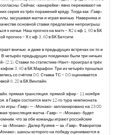
е согласны. Сейчас «канарейки» явно переживают не 
них серия из трёх поражений кряду. Тогда как «Гавр» 
ллы, засушивая матчи и играя вничью. Наверняка и 
в качестве основной ставки предлагаем непроигрыш 
я к ничье. Наш прогноз на матч – Х2 с кф 1, 80 в БК 
 прогноз – Х с кф 3, 60 в БК Бетсити. 

играет вничью, и даже в предыдущих встречах он то и 
. В четырёх предыдущих поединках были три ничьих 
й» (2:1). Ставки по статистике«Нант» проиграл в трёх 
 кэфом 3, 80 в БК Марафон. Три из четырёх прошлых 
ились со счётом 0:0. Ставка ТС – 0:0 оценивается 
вкой 8, 20 в БК Винлайн. 

айн, прямая трансляция, прямой эфир - 11 ноября 
ря, в Гавре состоится матч 12-го тура чемпионата 
ло игры «Гавр» — «Монако» запланировано на 23:00 
мая трансляция матча «Гавр» — «Монако» будет 
помним, что за обе команды играют российские 
за «Монако», Далер Кузяев — за «Гавр». Фаворитом 
Монако», шансы которого на победу оцениваются в 