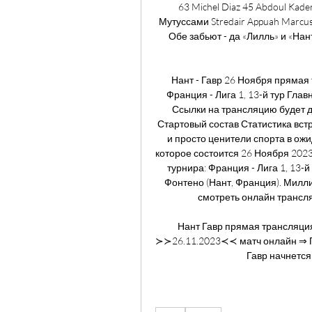
63 Michel Diaz 45 Abdoul Kad
Мутуссами Stredair Appuah Marcu
Обе забьют - да «Лилль» и «Нан
Нант - Гавр 26 Ноября прямая 
Франция - Лига 1, 13-й тур Глав
Ссылки на трансляцию будет д
Стартовый состав Статистика вст
и просто ценители спорта в ожи
которое состоится 26 Ноября 2023 
турнира: Франция - Лига 1, 13-й
Фонтено (Нант, Франция). Милли
смотреть онлайн трансля
Нант Гавр прямая трансляция 
≻≻26.11.2023≺≺ матч онлайн ⇒ П
Гавр начнется 