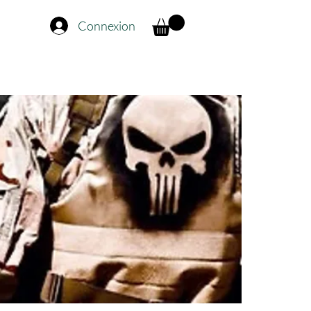
Connexion