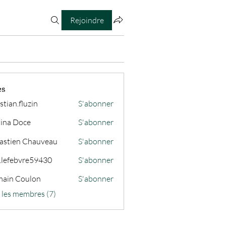
Rejoindre
es
stian.fluzin
S'abonner
fluzin
ina Doce
S'abonner
astien Chauveau
S'abonner
s.lefebvre59430
S'abonner
ain Coulon
S'abonner
s les membres (7)