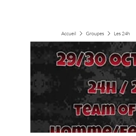
Accueil
Groupes
Les 24h