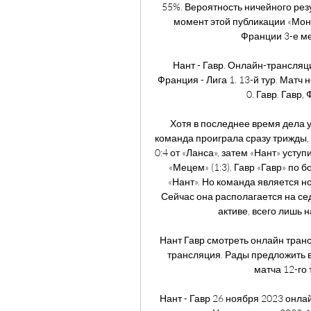
55%. Вероятность ничейного резу
момент этой публикации «Мон
Франции 3-е мес
Нант - Гавр. Онлайн-трансляци
Франция - Лига 1. 13-й тур. Матч н
0. Гавр. Гавр,
Хотя в последнее время дела у
команда проиграла сразу трижды, 
0:4 от «Ланса», затем «Нант» уступ
«Мецем» (1:3). Гавр «Гавр» по б
«Нант». Но команда является но
Сейчас она располагается на сед
активе, всего лишь н
Нант Гавр смотреть онлайн тран
трансляция. Рады предложить 
матча 12-го т
Нант - Гавр 26 ноября 2023 онла