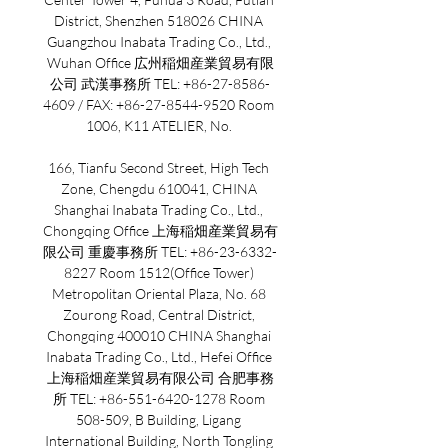
District, Shenzhen 518026 CHINA 
Guangzhou Inabata Trading Co., Ltd., 
Wuhan Office 広州稲畑産業貿易有限
公司 武漢事務所 TEL: +86-27-8586-
4609 / FAX: +86-27-8544-9520 Room 
1006, K11 ATELIER, No. 

166, Tianfu Second Street, High Tech 
Zone, Chengdu 610041, CHINA 
Shanghai Inabata Trading Co., Ltd., 
Chongqing Office 上海稲畑産業貿易有
限公司 重慶事務所 TEL: +86-23-6332-
8227 Room 1512(Office Tower) 
Metropolitan Oriental Plaza, No. 68 
Zourong Road, Central District, 
Chongqing 400010 CHINA Shanghai 
Inabata Trading Co., Ltd., Hefei Office 
上海稲畑産業貿易有限公司 合肥事務
所 TEL: +86-551-6420-1278 Room 
508-509, B Building, Ligang 
International Building, North Tongling 