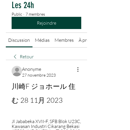
Les 24h
Public
·
7 membres
Rejoindre
Discussion
Médias
Membres
À propos
Retour
Anonyme
27 novembre 2023
川崎F ジョホール 住
む 28 11月 2023
Jl Jababeka XVII-F, SFB Blok U23C, 
Kawasan Industri Cikarang Bekasi 