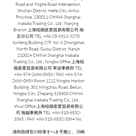
Road and Yinghe Road Intersection, 
Xinzhan District, Hefei City, Anhui 
Province, 230011 CHINA Shanghai 
Inabata Trading Co., Ltd., Nanjing 
Branch 上海稲畑産業貿易有限公司 南
京分公司 TEL: +86-25-8311-9270 
Yunfeng Building 27F, No. 8 Zhongshan 
North Road, Gulou District, Nanjin 
210024 CHINA Shanghai Inabata 
Trading Co., Ltd., Ningbo Office 上海稲
畑産業貿易有限公司 寧波事務所 TEL: 
+86-574-2686-0858 / FAX: +86-574-
2686-0859 Room 1212 Ningbo Harbor 
Building, 301 Mingzhou Road, Beilun, 
Ningbo City, Zhejiang 315800 CHINA 
Shanghai Inabata Trading Co., Ltd., 
Wuxi Office 上海稲畑産業貿易有限公
司 無錫事務所 TEL: +86-510-8532-
3385 / FAX: +86-510-8532-3384 No. 

浦和指揮官の特筆すべき手腕と、川崎