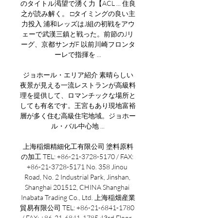
のタイトル渇望で湧く力【ACL ... 住良
之が読み解く。 □タイミングの良い主
力投入 浦和レッズはJ組の初戦をアウ
ェーで武漢三鎮と戦った。前節のJリ
ーグ、京都サンガF 以前川崎フロンタ
ーレで指揮を ...

ジョホール・エリア紹介 素晴らしい
夜景が見える一流レストランが高級料
理を提供して、ロマンチックな場所と
しても有名です。王宮もあり現地富裕
層が多く住む高級住宅地域。ジョホー
ル・バル中心地 ...

上海稲畑精細化工有限公司 塗料原料
の加工 TEL: +86-21-3728-5170 / FAX: 
+86-21-3728-5171 No. 358 Jinou 
Road, No. 2 Industrial Park, Jinshan, 
Shanghai 201512, CHINA Shanghai 
Inabata Trading Co., Ltd. 上海稲畑産業
貿易有限公司 TEL: +86-21-6841-1780 
/ FAX: +86-21-6841-1785 43rd Floor, 