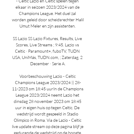
- Celtic Lazio en Celtic spelen tegen 
elkaar in seizoen 2023/2024 van de 
Champions League. Het duel zal 
worden geleid door scheidsrechter Halil 
Umut Meler en zijn assistenten. 

SS Lazio SS Lazio Fixtures, Results, Live 
Scores, Live Streams ; 9:45. Lazio vs 
Celtic · Paramount+, fuboTV, TUDN 
USA, UniMás, TUDN.com, ; Zaterdag, 2 
December · Serie A.

Voorbeschouwing Lazio - Celtic 
Champions League 2023/2024 || 28-
11-2023 om 18:45 uurIn de Champions 
League 2023/2024 neemt Lazio het 
dinsdag 28 november 2023 om 18:45 
uur in eigen huis op tegen Celtic. De 
wedstrijd wordt gespeeld in Stadio 
Olimpico in Roma. Via de Lazio - Celtic 
live update stream op deze pagina blijf je 
gedurende de wedstrijd op de hoogte 