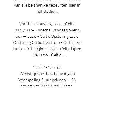
van alle belangrijke gebeurtenissen in 
het stadion. 

Voorbeschouwing Lazio - Celtic 
2023/2024 - Voetbal Vandaag over 6 
uur — Lazio - Celtic Opstelling Lazio 
Opstelling Celtic Live Lazio - Celtic Live 
Lazio - Celtic kijken Lazio - Celtic kijken 
Live Lazio - Celtic ...

"Lazio" - "Celtic". 
Wedstrijdvoorbeschouwing en 
Voorspelling 2 uur geleden — 28 
november 2023 19:45. Rome. 
"Olimpico" Champions League, speeldag 
5Waar te kijken: MegogoGeblesseerd: 
Romanўoli, Dzakani - Abada, ...

Voorafgaand aan de wedstrijd vind je 
op deze pagina een voorbeschouwing 
en zodra deze bekend zijn de 