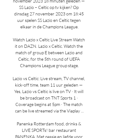
november 2023 18 minuten geleden — 
SS Lazio – Celtic op tv kijken? Op 
dinsdag 27 november 2023 om 18:45 
uur spelen SS Lazio en Celtic tegen 
elkaar in de Champions League.

Watch Lazio x Celtic Live Stream Watch 
it on DAZN. Lazio x Celtic. Watch the 
match of group E between Lazio and 
Celtic, for the 5th round of UEFA 
Champions League group stage.

Lazio vs Celtic: Live stream, TV channel, 
kick-off time, team 11 uur geleden — 
Yes, Lazio vs Celtic is live on TV · It will 
be broadcast on TNT Sports 1 · 
Coverage begins at 5pm · The match 
can be live streamed via the Viaplay ...

Panenka Rotterdam food, drinks & 
LIVE SPORTs! bar restaurant 
PANENKA. Met passie en liefde voor 