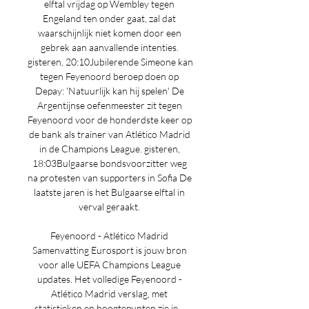
elftal vrijdag op Wembley tegen 
Engeland ten onder gaat, zal dat 
waarschijnlijk niet komen door een 
gebrek aan aanvallende intenties. 
gisteren, 20:10Jubilerende Simeone kan 
tegen Feyenoord beroep doen op 
Depay: 'Natuurlijk kan hij spelen' De 
Argentijnse oefenmeester zit tegen 
Feyenoord voor de honderdste keer op 
de bank als trainer van Atlético Madrid 
in de Champions League. gisteren, 
18:03Bulgaarse bondsvoorzitter weg 
na protesten van supporters in Sofia De 
laatste jaren is het Bulgaarse elftal in 
verval geraakt. 

Feyenoord - Atlético Madrid 
Samenvatting Eurosport is jouw bron 
voor alle UEFA Champions League 
updates. Het volledige Feyenoord - 
Atlético Madrid verslag, met 
statistieken en hoogtepunten zie je ...
