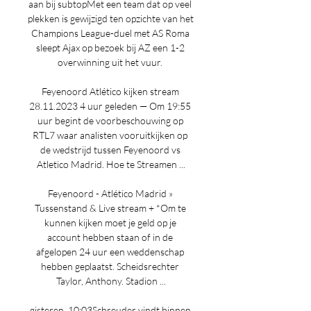
aan bij subtopMet een team dat op veel 
plekken is gewijzigd ten opzichte van het 
Champions League-duel met AS Roma 
sleept Ajax op bezoek bij AZ een 1-2 
overwinning uit het vuur. 

Feyenoord Atlético kijken stream 
28.11.2023 4 uur geleden — Om 19:55 
uur begint de voorbeschouwing op 
RTL7 waar analisten vooruitkijken op 
de wedstrijd tussen Feyenoord vs 
Atletico Madrid. Hoe te Streamen ...

Feyenoord - Atlético Madrid » 
Tussenstand & Live stream + *Om te 
kunnen kijken moet je geld op je 
account hebben staan of in de 
afgelopen 24 uur een weddenschap 
hebben geplaatst. Scheidsrechter 
Taylor, Anthony. Stadion ...

gisteren, 10:03Schreuder vindt binnen 