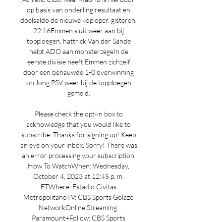
op basis van onderling resultaat en 
doelsaldo de nieuwe koploper. gisteren, 
22:16Emmen sluit weer aan bij 
topploegen, hattrick Van der Sande 
helpt ADO aan monsterzegeIn de 
eerste divisie heeft Emmen zichzelf 
door een benauwde 1-0 overwinning 
op Jong PSV weer bij de topploegen 
gemeld. 

Please check the opt-in box to 
acknowledge that you would like to 
subscribe. Thanks for signing up! Keep 
an eye on your inbox. Sorry! There was 
an error processing your subscription. 
How To WatchWhen: Wednesday, 
October 4, 2023 at 12:45 p. m. 
ETWhere: Estadio Civitas 
MetropolitanoTV: CBS Sports Golazo 
NetworkOnline Streaming: 
Paramount+Follow: CBS Sports 