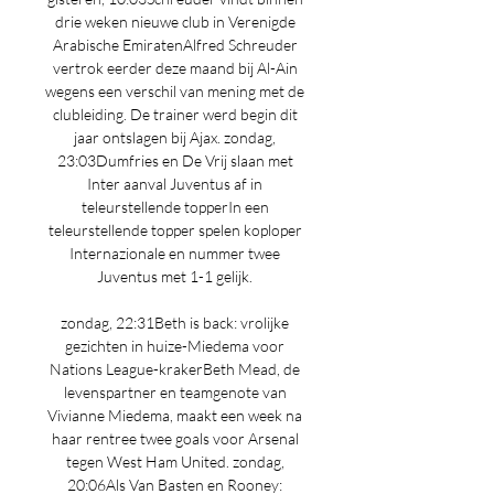
drie weken nieuwe club in Verenigde 
Arabische EmiratenAlfred Schreuder 
vertrok eerder deze maand bij Al-Ain 
wegens een verschil van mening met de 
clubleiding. De trainer werd begin dit 
jaar ontslagen bij Ajax. zondag, 
23:03Dumfries en De Vrij slaan met 
Inter aanval Juventus af in 
teleurstellende topperIn een 
teleurstellende topper spelen koploper 
Internazionale en nummer twee 
Juventus met 1-1 gelijk. 

zondag, 22:31Beth is back: vrolijke 
gezichten in huize-Miedema voor 
Nations League-krakerBeth Mead, de 
levenspartner en teamgenote van 
Vivianne Miedema, maakt een week na 
haar rentree twee goals voor Arsenal 
tegen West Ham United. zondag, 
20:06Als Van Basten en Rooney: 