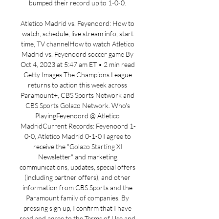
bumped their record up to 1-0-0. 

Atletico Madrid vs. Feyenoord: How to 
watch, schedule, live stream info, start 
time, TV channelHow to watch Atletico 
Madrid vs. Feyenoord soccer game By 
Oct 4, 2023 at 5:47 am ET • 2 min read 
Getty Images The Champions League 
returns to action this week across 
Paramount+, CBS Sports Network and 
CBS Sports Golazo Network. Who's 
PlayingFeyenoord @ Atletico 
MadridCurrent Records: Feyenoord 1-
0-0, Atletico Madrid 0-1-0 I agree to 
receive the "Golazo Starting XI 
Newsletter" and marketing 
communications, updates, special offers 
(including partner offers), and other 
information from CBS Sports and the 
Paramount family of companies. By 
pressing sign up, I confirm that I have 
read and agree to the Terms of Use and 