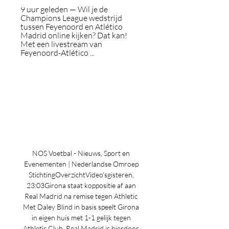
9 uur geleden — Wil je de 
Champions League wedstrijd 
tussen Feyenoord en Atlético 
Madrid online kijken? Dat kan! 
Met een livestream van 
Feyenoord-Atlético ...
NOS Voetbal - Nieuws, Sport en 
Evenementen | Nederlandse Omroep 
StichtingOverzichtVideo'sgisteren, 
23:03Girona staat koppositie af aan 
Real Madrid na remise tegen Athletic 
Met Daley Blind in basis speelt Girona 
in eigen huis met 1-1 gelijk tegen 
Athletic Club. Real Madrid is hierdoor 