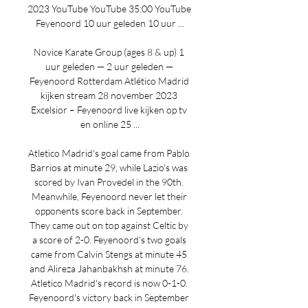
2023 YouTube YouTube 35:00 YouTube 
Feyenoord 10 uur geleden 10 uur ...

Novice Karate Group (ages 8 & up) 1 
uur geleden — 2 uur geleden — 
Feyenoord Rotterdam Atlético Madrid 
kijken stream 28 november 2023 
Excelsior – Feyenoord live kijken op tv 
en online 25 ...

Atletico Madrid's goal came from Pablo 
Barrios at minute 29, while Lazio's was 
scored by Ivan Provedel in the 90th. 
Meanwhile, Feyenoord never let their 
opponents score back in September. 
They came out on top against Celtic by 
a score of 2-0. Feyenoord's two goals 
came from Calvin Stengs at minute 45 
and Alireza Jahanbakhsh at minute 76. 
Atletico Madrid's record is now 0-1-0. 
Feyenoord's victory back in September 