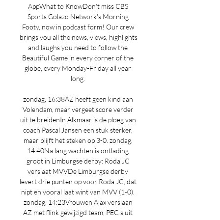
AppWhat to KnowDon't miss CBS 
Sports Golazo Network's Morning 
Footy, now in podcast form! Our crew 
brings you all the news, views, highlights 
and laughs you need to follow the 
Beautiful Game in every corner of the 
globe, every Monday-Friday all year 
long. 

zondag, 16:38AZ heeft geen kind aan 
Volendam, maar vergeet score verder 
uit te breidenIn Alkmaar is de ploeg van 
coach Pascal Jansen een stuk sterker, 
maar blijft het steken op 3-0. zondag, 
14:40Na lang wachten is ontlading 
groot in Limburgse derby: Roda JC 
verslaat MVVDe Limburgse derby 
levert drie punten op voor Roda JC, dat 
nipt en vooral laat wint van MVV (1-0). 
zondag, 14:23Vrouwen Ajax verslaan 
AZ met flink gewijzigd team, PEC sluit 