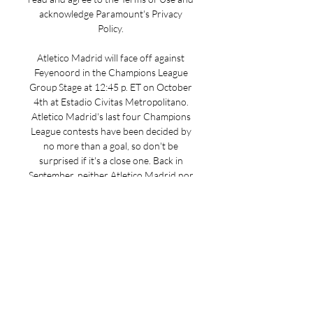
acknowledge Paramount's Privacy 
Policy. 

Atletico Madrid will face off against 
Feyenoord in the Champions League 
Group Stage at 12:45 p. ET on October 
4th at Estadio Civitas Metropolitano. 
Atletico Madrid's last four Champions 
League contests have been decided by 
no more than a goal, so don't be 
surprised if it's a close one. Back in 
September, neither Atletico Madrid nor 
Lazio could gain the upper hand so the 
two teams had to settle for a 1-1 draw. 

KPN TV: Start UEFA Youth League: 
Feyenoord - Atlético Madrid. 
Uitgelichte wedstrijden. Ziggo Sport 
Select. ‧. Morgen 13:55 ‧ 2u 5m. Meer 
informatie. The Black Demon. Deze ...
