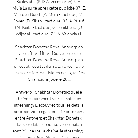
Balikwisha (P. D A. Vermeeren) 3' A. 
Muja La suite après cette publicité 87' Z. 
Van den Bosch (A. Muja - tactique) M. 
Shved (D. Sikan - tactique) 83' A. Yusuf 
(M. Keita - tactique) G. Ilenikhena (O. 
Wijndal - tactique) 74' A. Valencia (J. 

Shakhtar Donetsk Royal Antwerp en 
Direct [LIVE] [LIVE] Suivez le score 
Shakhtar Donetsk Royal Antwerp en 
direct et résultat du match avec notre 
Livescore football. Match de Ligue Des 
Champions joué le 28 ...

Antwerp - Shakhtar Donetsk: quelle 
chaîne et comment voir le match en 
streaming? Découvrez tous les détails 
pour pouvoir regarder l'affrontement 
entre Antwerp et Shakhtar Donetsk. 
Tous les détails pour suivre le match 
sont ici: l’heure, la chaîne, le streaming... 
Zapping Onze Mondial Cristiano 