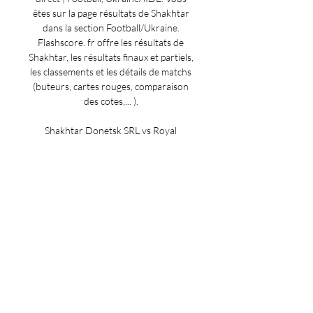
êtes sur la page résultats de Shakhtar 
dans la section Football/Ukraine. 
Flashscore. fr offre les résultats de 
Shakhtar, les résultats finaux et partiels, 
les classements et les détails de matchs 
(buteurs, cartes rouges, comparaison 
des cotes,... ). 

Shakhtar Donetsk SRL vs Royal 
Antwerp Srl Live Stream & Results 
28/11/2023 11:45 FootballShakhtar 
Donetsk SRL vs Royal Antwerp Srl live 
streaming28 November 2023 the long-
awaited match of Shakhtar Donetsk 
SRL vs Royal Antwerp Srl will take place. 
The live broadcast of the match is 
scheduled for 11:45. It is most 
convenient to watch the clarification of 
the relations of the presented teams on 
the air, and, of course, we have tried to 
do everything to provide you with such 