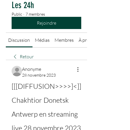
Les 24h
Public
·
7 membres
Rejoindre
Discussion
Médias
Membres
À propos
Retour
Anonyme
28 novembre 2023
[[[DIFFUSION>>>>]<]] 
Chakhtior Donetsk 
Antwerp en streaming 
live 28 novembre 2023