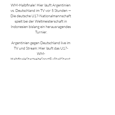
WM-Halbfinale! Hier läuft Argentinien 
vs. Deutschland im TV vor 5 Stunden — 
Die deutsche U17-Nationalmannschaft 
spielt bei der Weltmeisterschaft in 
Indonesien bislang ein herausragendes 
Turnier.

Argentinien gegen Deutschland live im 
TV und Stream: Hier läuft das U17-
WM-
HalbfinaleStartseiteSportFußballStand: 
27. 11. 2023, 10:22 
UhrKommentareDie deutsche U17-Elf 
steht im Halbfinale der WM. Dort 
wartet Argentinien. Wir zeigen Ihnen, 
wo Sie die Partie live im TV und Stream 
verfolgen können. Surakarta – Die 
deutsche U17-Nationalmannschaft hat 
sich im Viertelfinale der U17-WM in 
Indonesien mit einer kämpferischen 
Leistung gegen Spanien durchgesetzt. 