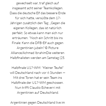
gewechselt war, traf gleich auf 
insgesamt acht seiner Teamkollegen. 
Dass die deutsche Elf das bessere Ende 
für sich hatte, versüßte dem 17-
Jährigen zusätzlich den Tag: „Gegen die 
eigenen Kollegen, das ist natürlich 
perfekt. So etwas kann man sich nur 
erträumen. “Noch ein Schritt bis ins 
Finale: Kann die DFB-Elf auch gegen 
Argentinien jubeln? © Picture 
Alliance/Achmad IbrahimDie weiteren 
Halbfinalisten werden am Samstag (25. 

Halbfinale U17-WM: "Kleiner Teufel" 
will Deutschland nach vor 6 Stunden — 
Mit drei Toren hat er sein Team ins 
Halbfinale der U17-WM geschossen. 
Nun trifft Claudio Echeverri mit 
Argentinien auf Deutschland.

Argentinien gegen Deutschland live im 