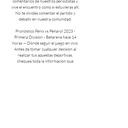
comentarios de nuestros periodistas y 
vive el encuentro como si estuvieras allí. 
No te olvides comentar el partido y 
debatir en nuestra comunidad. 

Pronóstico Fénix vs Peñarol 2023 - 
Primera Division - Betarena hace 14 
horas — Dónde seguir el juego en vivo. 
Antes de tomar cualquier decisión al 
realizar tus apuestas deportivas, 
chequea toda la información que 
Betarena ...

LIGA DE ASCENSO PROFESIONAL - 
FECHA 24 / Juventud - Miramar / Rep. 
PREVIA FÚTBOL URUGUAYO 
CLAUSURA - FECHA 13 / Fénix - 
Peñarol FÚTBOL URUGUAYO 
CLAUSURA - FECHA 13 / Plaza Colonia 
- Racing FÚTBOL URUGUAYO 
CLAUSURA - FECHA 13 / MC Torque - 
Dep. Maldonado LIGA URUGUAYA DE 