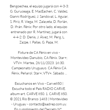
Bengoechea, el equipo jugará con 4-3-3: 
G. Guruceaga, E. MacEachen, C. Valdez, 
Gianni Rodríguez, J. Sandoval, L. Aguiar, 
S. Píriz, R. Viega, M. Zalayeta, D. Forlán, 
D. Ifrán. Fénix: Por otro lado, el equipo 
entrenado por R. Martínez, jugará con 
4-4-2: D. Denis, J. Álvez, M. Perg, L. 
Zazpe, I. Pallas, G. Papa, M. 

Fixture de CA Fénix en vivo - 
Montevideo Danubio, CA Fénix. Star+; 
VTV+. Martes, 28/11/2023. 16:30. 
Campeonato Uruguayo. CA Fénix CA 
Fénix, Peñarol. Star+; VTV+. Sábado ...

Escuchanos en Vivo - Carve850 | 
Escucha todo el País RADIO CARVE. 
album-art. CARVE 850. 1. CARVE 850. 
© 2021 Río Branco 1483 | Montevideo 
- Uruguay - contacto@sadrep.com.uy. 
En cumplimiento del Decreto N° ...
