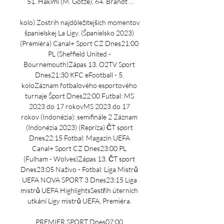
51. Hakimí (M. Götze), 64. Brandt ...

kolo) Zostrih najdôležitejších momentov 
španielskej La Ligy. (Španielsko 2023) 
(Premiéra) Canal+ Sport CZ Dnes21:00 
PL (Sheffield United - 
Bournemouth)Zápas 13. O2TV Sport 
Dnes21:30 KFC eFootball - 5. 
koloZáznam fotbalového esportového 
turnaje Šport Dnes22:00 Futbal: MS 
2023 do 17 rokovMS 2023 do 17 
rokov (Indonézia): semifinále 2 Záznam 
(Indonézia 2023) (Repríza) ČT sport 
Dnes22:15 Fotbal: Magazín UEFA 
Canal+ Sport CZ Dnes23:00 PL 
(Fulham - Wolves)Zápas 13. ČT sport 
Dnes23:05 Naživo - Fotbal: Liga Mistrů 
UEFA NOVA SPORT 3 Dnes23:15 Liga 
mistrů UEFA HighlightsSestřih úterních 
utkání Ligy mistrů UEFA, Premiéra. 

PREMIER SPORT Dnes07:00 