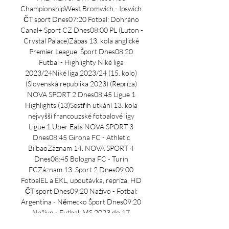
ChampionshipWest Bromwich - Ipswich 
ČT sport Dnes07:20 Fotbal: Dohráno 
Canal+ Sport CZ Dnes08:00 PL (Luton - 
Crystal Palace)Zápas 13. kola anglické 
Premier League. Šport Dnes08:20 
Futbal - Highlighty Niké liga 
2023/24Niké liga 2023/24 (15. kolo) 
(Slovenská republika 2023) (Repríza) 
NOVA SPORT 2 Dnes08:45 Ligue 1 
Highlights (13)Sestřih utkání 13. kola 
nejvyšší francouzské fotbalové ligy 
Ligue 1 Uber Eats NOVA SPORT 3 
Dnes08:45 Girona FC - Athletic 
BilbaoZáznam 14. NOVA SPORT 4 
Dnes08:45 Bologna FC - Turín 
FCZáznam 13. Sport 2 Dnes09:00 
FotbalEL a EKL, upoutávka, repríza, HD 
ČT sport Dnes09:20 Naživo - Fotbal: 
Argentina - Německo Šport Dnes09:20 
Naživo - Futbal: MS 2023 do 17 
rokovMS 2023 do 17 rokov 