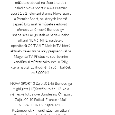
můžete sledovat na iSport. cz. Jak 
naladit Nova Sport 3 a 4 a Premier 
Sport 1 a 2 Televizní stanice Nova Sport 
a Premier Sport, na kterých kromě 
zápasů Ligy mistrů můžete sledovat i 
přenosy z německé Bundesligy, 
španělské LaLigy, italské Serie A nebo 
utkání NBA či NHL, najdete u 
operátorů O2 TV či T-Mobile TV, který 
aktuální televizní balíčky přejmenoval na 
Magenta TV. Přístup ke sportovním 
kanálům si můžete zakoupit i u Telly, 
která nabízí i zvýhodněný roční balíček 
za 3 000 Kč. 

NOVA SPORT 3 Zajtra01:45 Bundesliga 
Highlights (12)Sestřih utkání 12. kola 
německé fotbalové Bundesligy ČT sport 
Zajtra02:10 Fotbal: Francie - Mali 
NOVA SPORT 2 Zajtra02:15 
Ružomberok - TrenčínZáznam utkání 