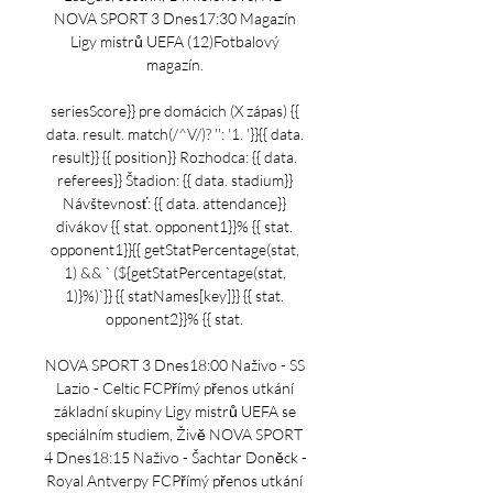
NOVA SPORT 3 Dnes17:30 Magazín 
Ligy mistrů UEFA (12)Fotbalový 
magazín. 

seriesScore}} pre domácich (X zápas) {{ 
data. result. match(/^V/)? '': '1. '}}{{ data. 
result}} {{ position}} Rozhodca: {{ data. 
referees}} Štadion: {{ data. stadium}} 
Návštevnosť: {{ data. attendance}} 
divákov {{ stat. opponent1}}% {{ stat. 
opponent1}}{{ getStatPercentage(stat, 
1) && ` (${getStatPercentage(stat, 
1)}%)`}} {{ statNames[key]}} {{ stat. 
opponent2}}% {{ stat. 

NOVA SPORT 3 Dnes18:00 Naživo - SS 
Lazio - Celtic FCPřímý přenos utkání 
základní skupiny Ligy mistrů UEFA se 
speciálním studiem, Živě NOVA SPORT 
4 Dnes18:15 Naživo - Šachtar Doněck - 
Royal Antverpy FCPřímý přenos utkání 