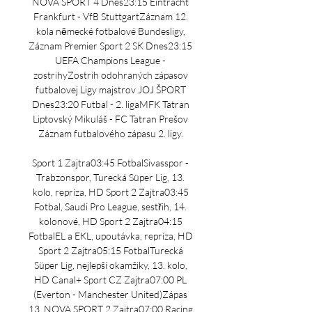
NOVA SPORT 4 Dnes23:15 Eintracht 
Frankfurt - VfB StuttgartZáznam 12. 
kola německé fotbalové Bundesligy, 
Záznam Premier Sport 2 SK Dnes23:15 
UEFA Champions League - 
zostrihyZostrih odohraných zápasov 
futbalovej Ligy majstrov JOJ ŠPORT 
Dnes23:20 Futbal - 2. ligaMFK Tatran 
Liptovský Mikuláš - FC Tatran Prešov 
Záznam futbalového zápasu 2. ligy. 

Sport 1 Zajtra03:45 FotbalSivasspor - 
Trabzonspor, Turecká Süper Lig, 13. 
kolo, repríza, HD Sport 2 Zajtra03:45 
Fotbal, Saudi Pro League, sestřih, 14. 
kolonové, HD Sport 2 Zajtra04:15 
FotbalEL a EKL, upoutávka, repríza, HD 
Sport 2 Zajtra05:15 FotbalTurecká 
Süper Lig, nejlepší okamžiky, 13. kolo, 
HD Canal+ Sport CZ Zajtra07:00 PL 
(Everton - Manchester United)Zápas 
13. NOVA SPORT 2 Zajtra07:00 Racing 