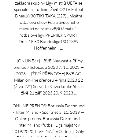
základní skupiny Ligy mistrů UEFA se 
speciálním studiem, Živě O2TV Fotbal 
Dnes18:30 TIKI-TAKA (227)Unikátní 
fotbalová show Petra Svěceného 
mapující nejzajímavější témata 1. 
fotbalové ligy PREMIER SPORT 
Dnes18:50 BundesligaTSG 1899 
Hoffenheim - 1. 

[[[ONLINE>>]]] BVB Newcastle Přímý 
přenos 7 listopadu 2023 7. 11. 2023 — 
2023 — (ŽIVÝ PŘENOS==) BVB AC 
Milán on-line přenosu 4 října 2023 22 
(Živá TV*) Servette Slavia koukněte se 
živě 21 září 2023 20. 9 2023 ...

ONLINE PRENOS: Borussia Dortmund 
- Inter Miláno - Sportnet 5. 11. 2019 — 
Online prenos: Borussia Dortmund - 
Inter Miláno (futbal, Liga majstrov 
2019/2020, LIVE, NAŽIVO, dnes): Góly: 