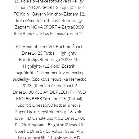
15. kola slovenské fotbalové Niké ligy, 
Záznam NOVA SPORT 3 Zajtra02:45 1. 
FC Köln - Bayern MnichovZáznam 12. 
kola německé fotbalové Bundesligy, 
Záznam NOVA SPORT 4 Zajtra03:00 
Real Betis - UD Las PalmasZáznam 14. 

FC Heidenheim - VfL Bochum Šport 
Dnes16:25 Futbal: Highlighty 
BundesligyBundesliga 2023/24 - 
Highlighty (12. kolo) Zostrih 
najdôležitejších momentov nemeckej 
budesligy. (Spolková republika Nemecko 
2023) (Repríza) Arena Sport 2 
Dnes16:30 RSC ANDERLECHT - KWD 
MOLENBEEKZáznam z 15. (Futbal) 
Sport 1 Dnes16:30 FotbalTurecká 
Süper Lig, nejlepší okamžiky, 13. kolo, 
nové, HD Canal+ Sport CZ Dnes17:00 
PL (Nottingham - Brighton)Zápas 13. 
Sport 1 Dnes17:15 Fotbal, Saudi Pro 
League, sestřih, 14. kolonové, HD 