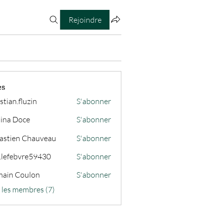
Rejoindre
es
stian.fluzin
S'abonner
fluzin
ina Doce
S'abonner
astien Chauveau
S'abonner
s.lefebvre59430
S'abonner
ain Coulon
S'abonner
s les membres (7)