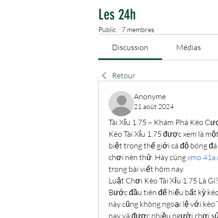
Les 24h
Public
·
7 membres
Discussion
Médias
Retour
Anonyme
21 août 2024
Tài Xỉu 1.75 – Khám Phá Kèo C
Kèo Tài Xỉu 1.75 được xem là mộ
biệt trong thế giới cá độ bóng đ
chơi nên thử. Hãy cùng 
xmo.41a
trong bài viết hôm nay.
Luật Chơi Kèo Tài Xỉu 1.75 Là Gì
Bước đầu tiên để hiểu bất kỳ kèo
này cũng không ngoại lệ với kèo T
nay và được nhiều người chơi s