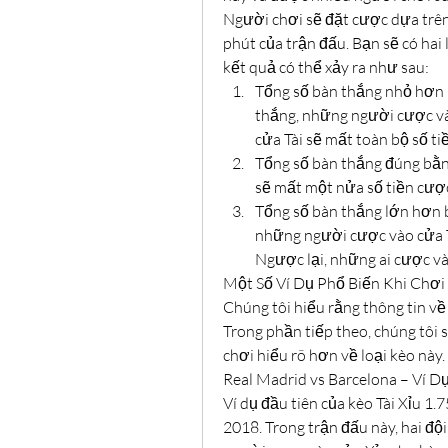
Người chơi sẽ đặt cược dựa trên 
phút của trận đấu. Bạn sẽ có hai 
kết quả có thể xảy ra như sau:
Tổng số bàn thắng nhỏ hơn b
thắng, những người cược vào
cửa Tài sẽ mất toàn bộ số t
Tổng số bàn thắng đúng bằng
sẽ mất một nửa số tiền cượ
Tổng số bàn thắng lớn hơn b
những người cược vào cửa 
Ngược lại, những ai cược và
Một Số Ví Dụ Phổ Biến Khi Chơi 
Chúng tôi hiểu rằng thông tin về 
Trong phần tiếp theo, chúng tôi s
chơi hiểu rõ hơn về loại kèo này.
Real Madrid vs Barcelona – Ví Dụ
Ví dụ đầu tiên của kèo Tài Xỉu 1.
2018. Trong trận đấu này, hai đội