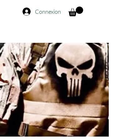
Connexion