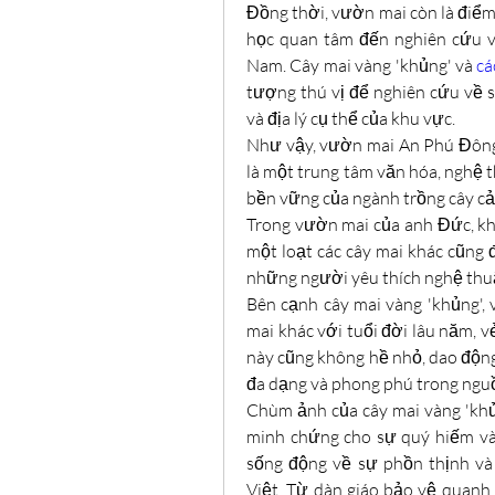
Đồng thời, vườn mai còn là điểm
học quan tâm đến nghiên cứu về
Nam. Cây mai vàng 'khủng' và 
cá
tượng thú vị để nghiên cứu về sự
và địa lý cụ thể của khu vực.
Như vậy, vườn mai An Phú Đông k
là một trung tâm văn hóa, nghệ t
bền vững của ngành trồng cây cả
Trong vườn mai của anh Đức, khô
một loạt các cây mai khác cũng đ
những người yêu thích nghệ thuậ
Bên cạnh cây mai vàng 'khủng',
mai khác với tuổi đời lâu năm, v
này cũng không hề nhỏ, dao động 
đa dạng và phong phú trong nguồ
Chùm ảnh của cây mai vàng 'khủ
minh chứng cho sự quý hiếm và 
sống động về sự phồn thịnh và 
Việt. Từ dàn giáo bảo vệ quanh 