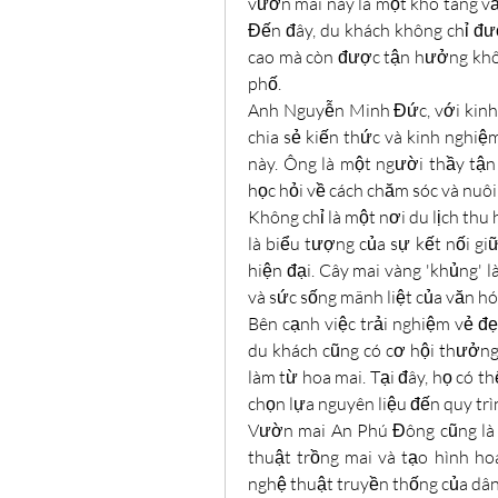
vườn mai này là một kho tàng văn
Đến đây, du khách không chỉ đượ
cao mà còn được tận hưởng khôn
phố.
Anh Nguyễn Minh Đức, với kinh 
chia sẻ kiến thức và kinh nghiệ
này. Ông là một người thầy tận
học hỏi về cách chăm sóc và nuô
Không chỉ là một nơi du lịch thu
là biểu tượng của sự kết nối giữ
hiện đại. Cây mai vàng 'khủng' 
và sức sống mãnh liệt của văn h
Bên cạnh việc trải nghiệm vẻ đẹ
du khách cũng có cơ hội thưởn
làm từ hoa mai. Tại đây, họ có th
chọn lựa nguyên liệu đến quy trì
Vườn mai An Phú Đông cũng là 
thuật trồng mai và tạo hình hoa
nghệ thuật truyền thống của dân