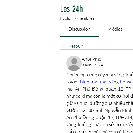
Les 24h
Public
·
7 membres
Discussion
Médias
Retour
Anonyme
3 avril 2024
Chiêm ngưỡng cây mai vàng 'khủn
Ngắm 
hình ảnh mai vàng bonsa
mai An Phú Đông, quận 12, TPH
như xa xỉ mà còn là một cơ hội đ
giữ và nuôi dưỡng qua nhiều thậ
Vườn mai của anh Nguyễn Minh 
An Phú Đông, quận 12, TPHCM, đ
vàng 'khủng' mà anh sở hữu. Với 
chỉ cao tới 5 mét mà còn có tán 