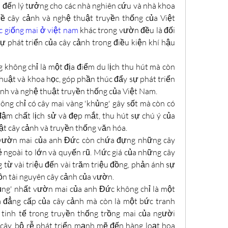
 đến lý tưởng cho các nhà nghiên cứu và nhà khoa 
 cây cảnh và nghệ thuật truyền thống của Việt 
c giống mai ở việt nam
 khác trong vườn đều là đối 
 phát triển của cây cảnh trong điều kiện khí hậu 
hông chỉ là một địa điểm du lịch thu hút mà còn 
huật và khoa học, góp phần thúc đẩy sự phát triển 
nh và nghệ thuật truyền thống của Việt Nam.
ng chỉ có cây mai vàng 'khủng' gây sốt mà còn có 
ậm chất lịch sử và đẹp mắt, thu hút sự chú ý của 
t cây cảnh và truyền thống văn hóa.
 vườn mai của anh Đức còn chứa đựng những cây 
ẻ ngoài to lớn và quyến rũ. Mức giá của những cây 
từ vài triệu đến vài trăm triệu đồng, phản ánh sự 
n tài nguyên cây cảnh của vườn.
ng' nhất vườn mai của anh Đức không chỉ là một 
đẳng cấp của cây cảnh mà còn là một bức tranh 
tinh tế trong truyền thống trồng mai của người 
cây, bộ rễ phát triển mạnh mẽ đến hàng loạt hoa 