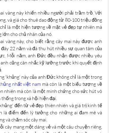
ai vàng này khiến nhiều người phải trầm trồ. Với 
ồng, và giá cho thuê dao động từ 80-100 triệu đồng 
chỉ là một hiện tượng về mặt vẻ đẹp tự nhiên mà 
 lớn cho chủ nhân của nó.
i vàng này, cho biết rằng cây mai này được anh 
 đây 22 năm và đã thu hút nhiều sự quan tâm của 
vực. Mỗi năm, anh Đức đều nhận được nhiều yêu 
 anh cũng cân nhắc kỹ lưỡng trước khi quyết định 
.
g 'khủng' này của anh Đức không chỉ là một trong 
khủng nhất việt nam
 mà còn là một biểu tượng về 
n nhiên mà còn là một minh chứng cho sức hút vô 
 thống trong xã hội hiện đại.
hủng' đến từ vẻ đẹp thiên nhiên và giá trị kinh tế 
 là điểm đến lý tưởng cho những ai đam mê và 
ng và chăm sóc cây mai.
ỗi cây mang một dáng vẻ và một câu chuyện riêng, 