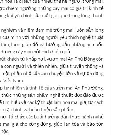
 hóa, là di sản của nhiều thế hệ người trồng mai. 
c chiêm ngưỡng những cây mai có giá trị kinh tế 
g khí yên bình của một góc quê trong lòng thành 
nghiệm và niềm đam mê trồng mai, luôn sẵn lòng 
m của mình với những người yêu thích nghệ thuật 
 tâm, luôn giúp đỡ và hướng dẫn những ai muốn 
i dưỡng cây mai một cách hiệu quả.
 hút khách từ khắp nơi, vườn mai An Phú Đông còn 
a con người và thiên nhiên, giữa truyền thống và 
là một phần nhỏ của câu chuyện lớn về sự đa dạng 
óa Việt Nam.
p tự nhiên và tinh tế của vườn mai An Phú Đông, 
g thức những sản phẩm nghệ thuật độc đáo được 
ể tìm hiểu về các kỹ thuật làm hoa mai giả, từ cách 
nh tạo hình và hoàn thiện sản phẩm.
nơi tổ chức các buổi hướng dẫn thực hành nghệ 
 mai giả cho cộng đồng, giúp lan tỏa và bảo tồn 
 tộc.