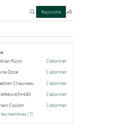
Rejoindre
es
stian.fluzin
S'abonner
fluzin
ina Doce
S'abonner
astien Chauveau
S'abonner
s.lefebvre59430
S'abonner
ain Coulon
S'abonner
s les membres (7)