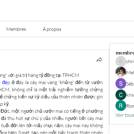
Membres
À propos
membr
chri
christian.
Mel
g' với giá trị hàng tỷ đồng tại TPHCM
i đẹp
 ở đây là cây mai vàng 'khủng' đến từ vườn 
Séb
CM, không chỉ là một trải nghiệm tưởng chừng 
kri
ể chứng kiến sự kỳ diệu của thiên nhiên được gìn 
p kỷ.
Rom
Đức, một người chủ vườn mai có tiếng ở phường 
Voir tou
ã thu hút sự chú ý của nhiều người bởi cây mai 
tuổi đời lên tới mấy chục năm, cây mai này không 
rộng hơn 3 mét, tạo nên một bức tranh thiên nhiên 