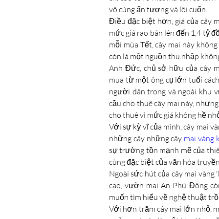
vô cùng ấn tượng và lôi cuốn.
Điều đặc biệt hơn, giá của cây m
mức giá rao bán lên đến 1,4 tỷ đ
mỗi mùa Tết, cây mai này không 
còn là một nguồn thu nhập không
Anh Đức, chủ sở hữu của cây ma
mua từ một ông cụ lớn tuổi cách
người dân trong và ngoài khu 
cầu cho thuê cây mai này, nhưng
cho thuê vì mức giá không hề nhỏ
Với sự kỳ vĩ của mình, cây mai vàn
những cây những cây 
mai vàng 
sự trường tồn mạnh mẽ của thiê
cùng đặc biệt của văn hóa truyền
Ngoài sức hút của cây mai vàng 'k
cao, vườn mai An Phú Đông còn
muốn tìm hiểu về nghệ thuật trồ
Với hơn trăm cây mai lớn nhỏ, m