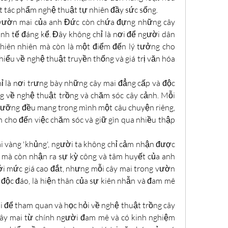
t tác phẩm nghệ thuật tự nhiên đầy sức sống.
, vườn mai của anh Đức còn chứa đựng những cây 
kinh tế đáng kể. Đây không chỉ là nơi để người dân 
hiên nhiên mà còn là một điểm đến lý tưởng cho 
ểu về nghệ thuật truyền thống và giá trị văn hóa 
 là nơi trưng bày những cây mai đẳng cấp và độc 
g về nghệ thuật trồng và chăm sóc cây cảnh. Mỗi 
dưỡng đều mang trong mình một câu chuyện riêng, 
 cho đến việc chăm sóc và giữ gìn qua nhiều thập 
i vàng 'khủng', người ta không chỉ cảm nhận được 
 mà còn nhận ra sự kỳ công và tâm huyết của anh 
ới mức giá cao đắt, nhưng mỗi cây mai trong vườn 
độc đáo, là hiện thân của sự kiên nhẫn và đam mê 
i để tham quan và học hỏi về nghệ thuật trồng cây 
cây mai từ chính người đam mê và có kinh nghiệm 