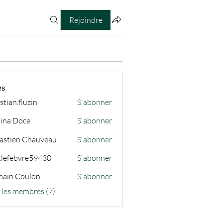
Rejoindre
es
stian.fluzin
S'abonner
fluzin
ina Doce
S'abonner
astien Chauveau
S'abonner
s.lefebvre59430
S'abonner
ain Coulon
S'abonner
s les membres (7)