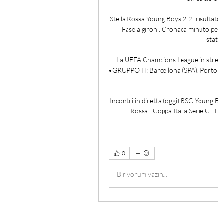
Stella Rossa-Young Boys 2-2: risulta
Fase a gironi. Cronaca minuto per 
stat
La UEFA Champions League in stream
•GRUPPO H: Barcellona (SPA), Porto (PO
Incontri in diretta (oggi) BSC Young 
Rossa · Coppa Italia Serie C ·
0
Bir yorum yazın...