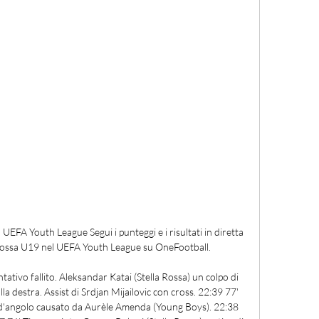
EFA Youth League Segui i punteggi e i risultati in diretta 
Rossa U19 nel UEFA Youth League su OneFootball.

tativo fallito. Aleksandar Katai (Stella Rossa) un colpo di 
la destra. Assist di Srdjan Mijailovic con cross. 22:39 77' 
o d'angolo causato da Aurèle Amenda (Young Boys). 22:38 