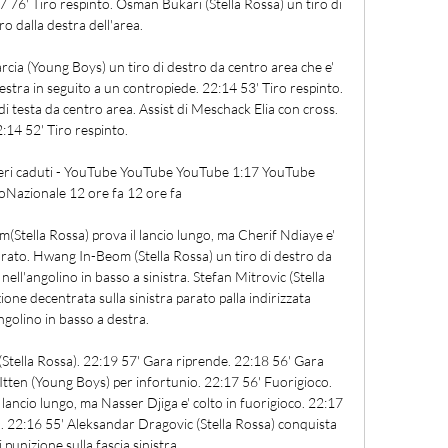
7 76' Tiro respinto. Osman Bukari (Stella Rossa) un tiro di 
ro dalla destra dell'area. 

arcia (Young Boys) un tiro di destro da centro area che e' 
stra in seguito a un contropiede. 22:14 53' Tiro respinto. 
 testa da centro area. Assist di Meschack Elia con cross. 
:14 52' Tiro respinto. 

beri caduti - YouTube YouTube YouTube 1:17 YouTube 
Nazionale 12 ore fa 12 ore fa

Stella Rossa) prova il lancio lungo, ma Cherif Ndiaye e' 
arato. Hwang In-Beom (Stella Rossa) un tiro di destro da 
nell'angolino in basso a sinistra. Stefan Mitrovic (Stella 
ione decentrata sulla sinistra parato palla indirizzata 
ngolino in basso a destra. 

Stella Rossa). 22:19 57' Gara riprende. 22:18 56' Gara 
en (Young Boys) per infortunio. 22:17 56' Fuorigioco. 
lancio lungo, ma Nasser Djiga e' colto in fuorigioco. 22:17 
). 22:16 55' Aleksandar Dragovic (Stella Rossa) conquista 
 punizione sulla fascia sinistra. 
