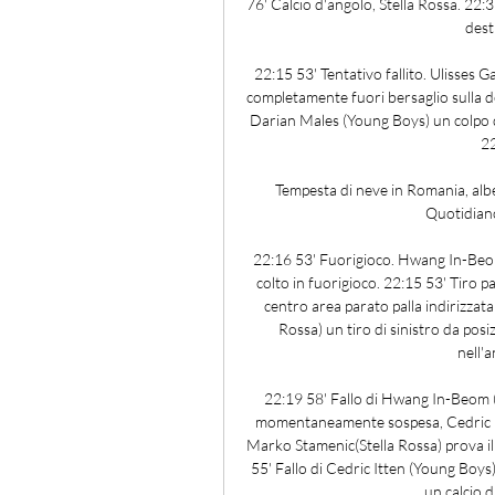
76' Calcio d'angolo, Stella Rossa. 22:3
dest
22:15 53' Tentativo fallito. Ulisses G
completamente fuori bersaglio sulla de
Darian Males (Young Boys) un colpo di
22
Tempesta di neve in Romania, al
Quotidiano
22:16 53' Fuorigioco. Hwang In-Beom(
colto in fuorigioco. 22:15 53' Tiro p
centro area parato palla indirizzata 
Rossa) un tiro di sinistro da posiz
nell'a
22:19 58' Fallo di Hwang In-Beom (
momentaneamente sospesa, Cedric Itt
Marko Stamenic(Stella Rossa) prova il 
55' Fallo di Cedric Itten (Young Boys
un calcio di