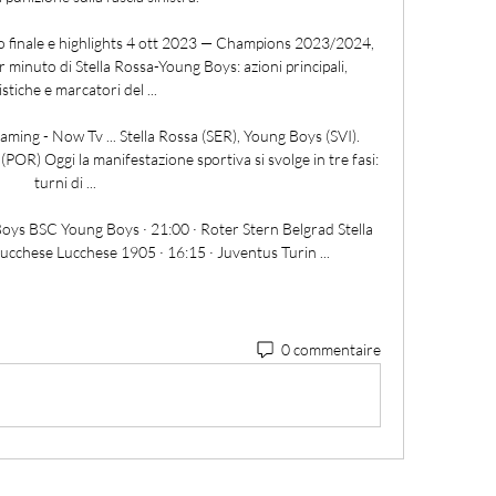
to finale e highlights 4 ott 2023 — Champions 2023/2024, 
minuto di Stella Rossa-Young Boys: azioni principali, 
istiche e marcatori del ...

ing - Now Tv ... Stella Rossa (SER), Young Boys (SVI). 
R) Oggi la manifestazione sportiva si svolge in tre fasi: 
turni di ...

Boys BSC Young Boys · 21:00 · Roter Stern Belgrad Stella 
 Lucchese Lucchese 1905 · 16:15 · Juventus Turin ...
0 commentaire