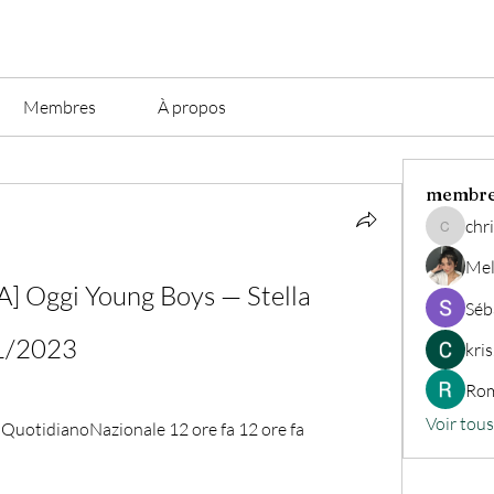
Membres
À propos
membr
chri
christian.
Mel
 Oggi Young Boys — Stella 
Séb
11/2023
kri
Rom
Voir tou
uotidianoNazionale 12 ore fa 12 ore fa