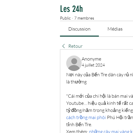
Les 24h
Public
·
7 membres
Discussion
Médias
Retour
Anonyme
4 juillet 2024
Nơi này của Bến Tre dân cày rủ n
là thường
"Cái mới của chi hội là bán mai 
Youtube… hiệu quả kinh tế rất cao
cách trồng mai phôi
 Phú Hội trầ
tỉnh Bến Tre.
Xem thêm: 
những cây mai vàng k