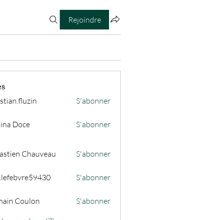
Rejoindre
es
stian.fluzin
S'abonner
fluzin
ina Doce
S'abonner
astien Chauveau
S'abonner
s.lefebvre59430
S'abonner
ain Coulon
S'abonner