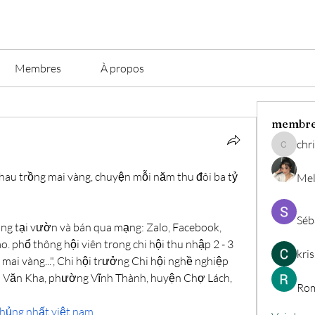
Membres
À propos
membr
chri
christian.
hau trồng mai vàng, chuyện mỗi năm thu đôi ba tỷ 
Mel
Séb
vàng tại vườn và bán qua mạng: Zalo, Facebook, 
. phổ thông hội viên trong chi hội thu nhập 2 - 3 
kri
tỷ đồng/năm trong khoảng kiểng mai vàng...", Chi hội trưởng Chi hội nghề nghiệp 
n Văn Kha, phường Vĩnh Thành, huyện Chợ Lách, 
Rom
hủng nhất việt nam
.