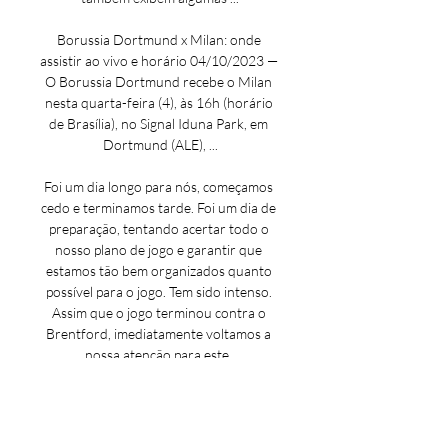
Borussia Dortmund x Milan: onde 
assistir ao vivo e horário 04/10/2023 — 
O Borussia Dortmund recebe o Milan 
nesta quarta-feira (4), às 16h (horário 
de Brasília), no Signal Iduna Park, em 
Dortmund (ALE), ...

Foi um dia longo para nós, começamos 
cedo e terminamos tarde. Foi um dia de 
preparação, tentando acertar todo o 
nosso plano de jogo e garantir que 
estamos tão bem organizados quanto 
possível para o jogo. Tem sido intenso. 
Assim que o jogo terminou contra o 
Brentford, imediatamente voltamos a 
nossa atenção para este. 

Como assistir à transmissão ao vivo de 
Milan x Dortmund há 7 horas — Como 
assistir à transmissão ao vivo de Milan x 