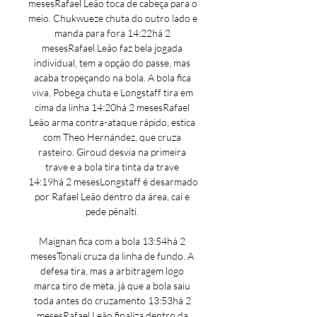
mesesRafael Leão toca de cabeça para o 
meio. Chukwueze chuta do outro lado e 
manda para fora 14:22há 2 
mesesRafael Leão faz bela jogada 
individual, tem a opção do passe, mas 
acaba tropeçando na bola. A bola fica 
viva, Pobega chuta e Longstaff tira em 
cima da linha 14:20há 2 mesesRafael 
Leão arma contra-ataque rápido, estica 
com Theo Hernández, que cruza 
rasteiro. Giroud desvia na primeira 
trave e a bola tira tinta da trave 
14:19há 2 mesesLongstaff é desarmado 
por Rafael Leão dentro da área, cai e 
pede pênalti. 

Maignan fica com a bola 13:54há 2 
mesesTonali cruza da linha de fundo. A 
defesa tira, mas a arbitragem logo 
marca tiro de meta, já que a bola saiu 
toda antes do cruzamento 13:53há 2 
mesesRafael Leão finaliza dentro da 