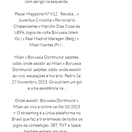
com perigo na esquerda. 

Placar Magazine N.º 812 · ‎Revista... x 
Juventus Criciúma x Ferroviário 
Chapecoense x Marcílio Dias Copa da 
UEFA Jogos de volta Borussia (Alem. 
Oc.) x Real Madrid Waregen (Belg.) x 
Milan Nantes (Fr.) ...

Milan x Borussia Dortmund: palpites, 
odds, onde assistir ao Milan x Borussia 
Dortmund: palpites, odds, onde assistir 
ao vivo, escalações e horário. Pedro Sá; 
27 Novembro 2023. Giroud tem um gol 
e uma assistência na ...

Onde assistir: Borussia Dortmund x 
Milan ao vivo e online vai 04/10/2023 
— O streaming é a única plataforma no 
Brasil que faz a transmissão de todos os 
jogos da competição. SBT, TNT e Space 
também exibem algumas ...
