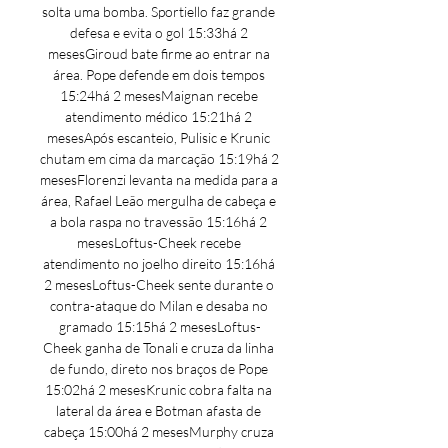
solta uma bomba. Sportiello faz grande 
defesa e evita o gol 15:33há 2 
mesesGiroud bate firme ao entrar na 
área. Pope defende em dois tempos 
15:24há 2 mesesMaignan recebe 
atendimento médico 15:21há 2 
mesesApós escanteio, Pulisic e Krunic 
chutam em cima da marcação 15:19há 2 
mesesFlorenzi levanta na medida para a 
área, Rafael Leão mergulha de cabeça e 
a bola raspa no travessão 15:16há 2 
mesesLoftus-Cheek recebe 
atendimento no joelho direito 15:16há 
2 mesesLoftus-Cheek sente durante o 
contra-ataque do Milan e desaba no 
gramado 15:15há 2 mesesLoftus-
Cheek ganha de Tonali e cruza da linha 
de fundo, direto nos braços de Pope 
15:02há 2 mesesKrunic cobra falta na 
lateral da área e Botman afasta de 
cabeça 15:00há 2 mesesMurphy cruza 