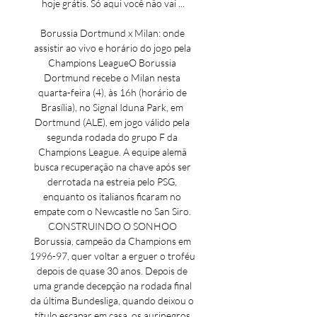
hoje grátis. Só aqui você não vai ...

Borussia Dortmund x Milan: onde 
assistir ao vivo e horário do jogo pela 
Champions LeagueO Borussia 
Dortmund recebe o Milan nesta 
quarta-feira (4), às 16h (horário de 
Brasília), no Signal Iduna Park, em 
Dortmund (ALE), em jogo válido pela 
segunda rodada do grupo F da 
Champions League. A equipe alemã 
busca recuperação na chave após ser 
derrotada na estreia pelo PSG, 
enquanto os italianos ficaram no 
empate com o Newcastle no San Siro. 
CONSTRUINDO O SONHOO 
Borussia, campeão da Champions em 
1996-97, quer voltar a erguer o troféu 
depois de quase 30 anos. Depois de 
uma grande decepção na rodada final 
da última Bundesliga, quando deixou o 
título escapar em casa, os aurinegros 