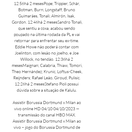
12:56há 2 mesesPope; Trippier, Schär, 
Botman, Burn; Longstaff, Bruno 
Guimarães, Tonali; Almirón, Isak, 
Gordon. 12:46há 2 mesesSandro Tonali, 
que sentiu a coxa, acabou sendo 
poupado na última rodada da PL e vai 
retornar para enfrentar seu ex-time. 
Eddie Howe não poderá contar com 
Joelinton, com lesão no joelho, e Joe 
Willock, no tendão. 12:36há 2 
mesesMaignan; Calabria, Thiaw, Tomori, 
Theo Hernández; Krunic, Loftus-Cheek, 
Reijnders; Rafael Leão, Giroud, Pulisic. 
12:26há 2 mesesStefano Pioli possui 
dúvida sobre a situação de Kalulu. 

Assistir Borussia Dortmund x Milan ao 
vivo online HD 04/10 04/10/2023 — 
transmissão do canal HBO MAX. 
Assistir Borussia Dortmund x Milan ao 
vivo – jogo do Borussia Dortmund de 