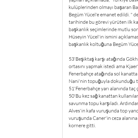
kulüplerinden olmayı başaran Ba
Begüm Yücel'e emanet edildi. " de
tarihinde bu görevi yürüten ilk 
başkanlık seçimlerinde mutlu sona
Hüseyin Yücel'in ismini açıklama
başkanlık koltuğuna Begüm Yücel g
53'Beşiktaş karşı atağında Gökhan
ortasını yapmak istedi ama Kjaer'
Fenerbahçe atağında sol kanatta 
Nani'nin topuğuyla dokunduğu top
51'Fenerbahçe yarı alanında taç çi
50'Bu kez sağ kanattan kullanıla
savunma topu karşıladı. Ardından
Alves'in kafa vuruşunda top yanda
vuruşunda Caner'in ceza alanına
kornere gitti. 