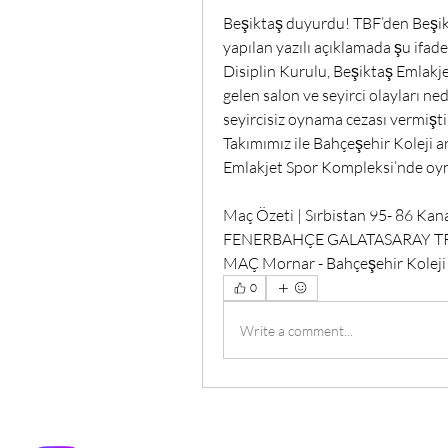
Beşiktaş duyurdu! TBF’den Beşik
yapılan yazılı açıklamada şu ifade
Disiplin Kurulu, Beşiktaş Emla
gelen salon ve seyirci olayları n
seyircisiz oynama cezası vermişti
Takımımız ile Bahçeşehir Koleji a
Emlakjet Spor Kompleksi’nde oyna
Maç Özeti | Sırbistan 95- 86 Ka
FENERBAHÇE GALATASARAY TRA
MAÇ Mornar - Bahçeşehir Koleji 
0
Write a comment...