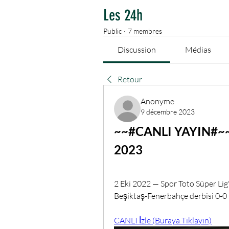
Les 24h
Public
·
7 membres
Discussion
Médias
Retour
Anonyme
9 décembre 2023
~~#CANLI YAYIN#~~ B
2023
2 Eki 2022 — Spor Toto Süper Lig
Beşiktaş-Fenerbahçe derbisi 0-0 
CANLI İzle (Buraya Tıklayın)