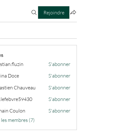
Rejoindre
es
stian.fluzin
S'abonner
fluzin
ina Doce
S'abonner
astien Chauveau
S'abonner
s.lefebvre59430
S'abonner
ain Coulon
S'abonner
s les membres (7)