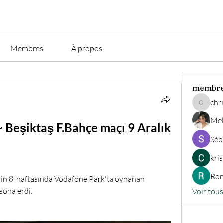
Membres
À propos
membr
chri
christian.
Mel
eşiktaş F.Bahçe maçı 9 Aralık 
Séb
kri
Rom
'in 8. haftasında Vodafone Park'ta oynanan 
sona erdi.
Voir tou