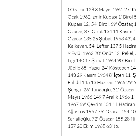
) Özacar 128 3 Mayıs 1961 27' Ki
Ocak 1962 İzmir Kupası 1' Birol
Kupası 12', 54' Birol, 69' Özataç
Özacar, 37' Önüt 134 11 Kasım 19
Özacar 135 25 Şubat 1963 43', 4
Kalkavan, 54' Lefter 137 5 Hazira
9 Eylül 1963 20' Önüt 13' Pekel, 
Ligi 140 17 Şubat 1964 90' Biro
Jübile 65' Yazıcı 24' Köstepen 1
143 29 Kasım 1964 8' İçten 11' 
Ehlidil 145 13 Haziran 1965 29' Y
Şengül 26' Tunaoğlu, 31' Özacar
Mayıs 1966 149 7 Aralık 1966 1' E
1967 69' Çevrim 151 11 Haziran 
Ağustos 1967 75' Özacar 154 10 A
Sarıalioğlu, 72' Özacar 155 28 N
157 20 Ekim 1968 63' (p. 