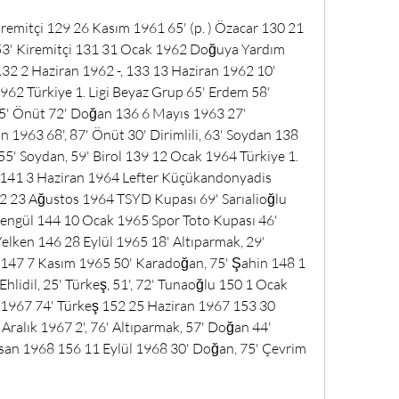
remitçi 129 26 Kasım 1961 65' (p. ) Özacar 130 21 
 53' Kiremitçi 131 31 Ocak 1962 Doğuya Yardım 
 132 2 Haziran 1962 -, 133 13 Haziran 1962 10' 
62 Türkiye 1. Ligi Beyaz Grup 65' Erdem 58' 
5' Önüt 72' Doğan 136 6 Mayıs 1963 27' 
n 1963 68', 87' Önüt 30' Dirimlili, 63' Soydan 138 
55' Soydan, 59' Birol 139 12 Ocak 1964 Türkiye 1. 
l 141 3 Haziran 1964 Lefter Küçükandonyadis 
42 23 Ağustos 1964 TSYD Kupası 69' Sarıalioğlu 
Şengül 144 10 Ocak 1965 Spor Toto Kupası 46' 
elken 146 28 Eylül 1965 18' Altıparmak, 29' 
 147 7 Kasım 1965 50' Karadoğan, 75' Şahin 148 1 
hlidil, 25' Türkeş, 51', 72' Tunaoğlu 150 1 Ocak 
1967 74' Türkeş 152 25 Haziran 1967 153 30 
ralık 1967 2', 76' Altıparmak, 57' Doğan 44' 
isan 1968 156 11 Eylül 1968 30' Doğan, 75' Çevrim 