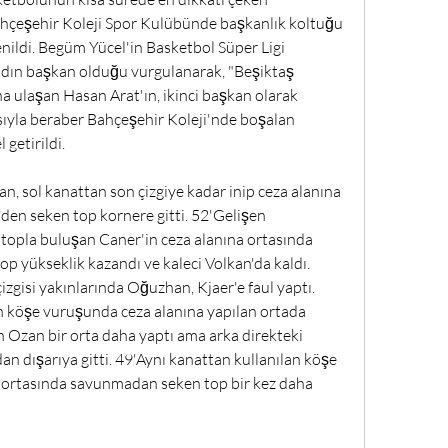
hçeşehir Koleji Spor Kulübünde başkanlık koltuğu 
nildi. Begüm Yücel'in Basketbol Süper Ligi 
kadın başkan olduğu vurgulanarak, "Beşiktaş 
 ulaşan Hasan Arat'ın, ikinci başkan olarak 
sıyla beraber Bahçeşehir Koleji'nde boşalan 
etirildi. 
, sol kanattan son çizgiye kadar inip ceza alanına 
den seken top kornere gitti. 52'Gelişen 
topla buluşan Caner'in ceza alanına ortasında 
 yükseklik kazandı ve kaleci Volkan'da kaldı. 
zgisi yakınlarında Oğuzhan, Kjaer'e faul yaptı. 
n köşe vuruşunda ceza alanına yapılan ortada 
 Ozan bir orta daha yaptı ama arka direkteki 
n dışarıya gitti. 49'Aynı kanattan kullanılan köşe 
 ortasında savunmadan seken top bir kez daha 