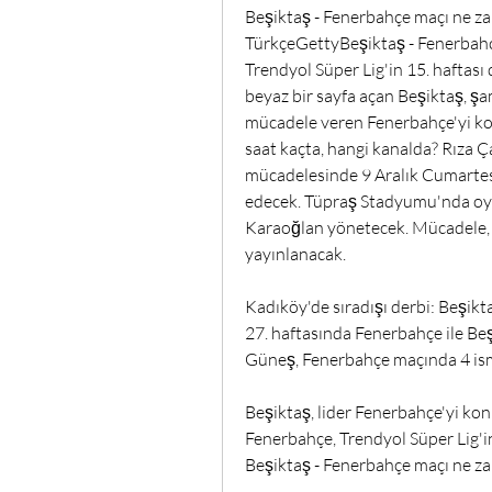
Beşiktaş - Fenerbahçe maçı ne za
TürkçeGettyBeşiktaş - Fenerbahçe
Trendyol Süper Lig'in 15. haftası
beyaz bir sayfa açan Beşiktaş, şa
mücadele veren Fenerbahçe'yi ko
saat kaçta, hangi kanalda? Rıza Ç
mücadelesinde 9 Aralık Cumartesi
edecek. Tüpraş Stadyumu'nda oyn
Karaoğlan yönetecek. Mücadele, 
yayınlanacak.
Kadıköy'de sıradışı derbi: Beşikt
27. haftasında Fenerbahçe ile Beşi
Güneş, Fenerbahçe maçında 4 ismi
Beşiktaş, lider Fenerbahçe'yi ko
Fenerbahçe, Trendyol Süper Lig'in
Beşiktaş - Fenerbahçe maçı ne zama