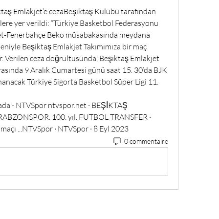
taş Emlakjet’e cezaBeşiktaş Kulübü tarafından 
lere yer verildi: “Türkiye Basketbol Federasyonu 
kjet-Fenerbahçe Beko müsabakasında meydana 
edeniyle Beşiktaş Emlakjet Takımımıza bir maç 
r. Verilen ceza doğrultusunda, Beşiktaş Emlakjet 
rasında 9 Aralık Cumartesi günü saat 15. 30’da BJK 
nacak Türkiye Sigorta Basketbol Süper Ligi 11. 
nada - NTVSpor ntvspor.net · BEŞİKTAŞ 
BZONSPOR. 100. yıl. FUTBOL TRANSFER · 
maçı ...NTVSpor · NTVSpor · 8 Eyl 2023
0 commentaire