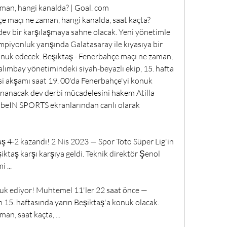
man, hangi kanalda? | Goal. com 
 maçı ne zaman, hangi kanalda, saat kaçta? 
 dev bir karşılaşmaya sahne olacak. Yeni yönetimle 
mpiyonluk yarışında Galatasaray ile kıyasıya bir 
nuk edecek. Beşiktaş - Fenerbahçe maçı ne zaman, 
alımbay yönetimindeki siyah-beyazlı ekip, 15. hafta 
 akşamı saat 19. 00'da Fenerbahçe'yi konuk 
anacak dev derbi mücadelesini hakem Atilla 
beIN SPORTS ekranlarından canlı olarak 
aş 4-2 kazandı! 2 Nis 2023 — Spor Toto Süper Lig'in 
ktaş karşı karşıya geldi. Teknik direktör Şenol 
 ...
nuk ediyor! Muhtemel 11'ler 22 saat önce — 
 15. haftasında yarın Beşiktaş'a konuk olacak. 
n, saat kaçta, ...