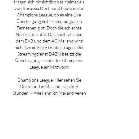
fragen sich hinsichtlich des Heimspiels 
von Borussia Dortmund heute in der 
Champions League, ob es eine Live-
Übertragung im frei empfangbaren 
Fernsehen gibt. Doch die schlechte 
Nachricht lautet: Das Spiel zwischen 
dem BVB und dem AC Mailand wird 
nicht live im Free-TV übertragen. Der 
Streamingdienst DAZN besitzt die 
Übertragungsrechte der Champions 
League am Mittwoch. 

Champions League: Hier sehen Sie 
Dortmund in Mailand live vor 5 
Stunden — Wie kann ich Mailand gegen 
Dortmund im TV verfolgen? Um das 
Spiel der Borussen schauen zu können, 
brauchen sie ein Abonnement von 
Prime Video ...

Borussia Dortmund im TV und 
Livestream: CL-Spiel hier live vor 2 