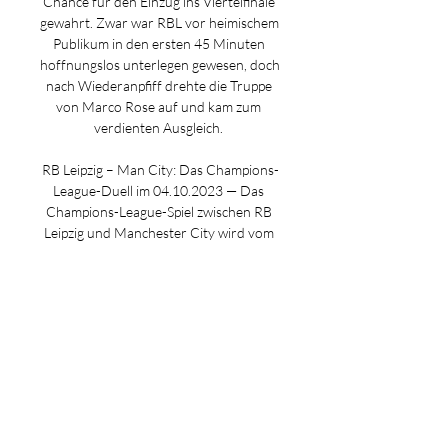
Chance für den Einzug ins Viertelfinale 
gewahrt. Zwar war RBL vor heimischem 
Publikum in den ersten 45 Minuten 
hoffnungslos unterlegen gewesen, doch 
nach Wiederanpfiff drehte die Truppe 
von Marco Rose auf und kam zum 
verdienten Ausgleich. 

RB Leipzig – Man City: Das Champions-
League-Duell im 04.10.2023 — Das 
Champions-League-Spiel zwischen RB 
Leipzig und Manchester City wird vom 
Streamingdienst DAZN (Anzeige) 
übertragen. Anpfiff ist um 21 Uhr.

RB Leipzig vs. Manchester City live 
stream: How to watch 22.02.2023 — 
How to watch and odds · Date: 
Wednesday, Feb. 22 | Time: 3:00 p.m. ET 
· Location: Red Bull Arena -- Leipzig, 
Germany · TV and live stream: CBS ...
