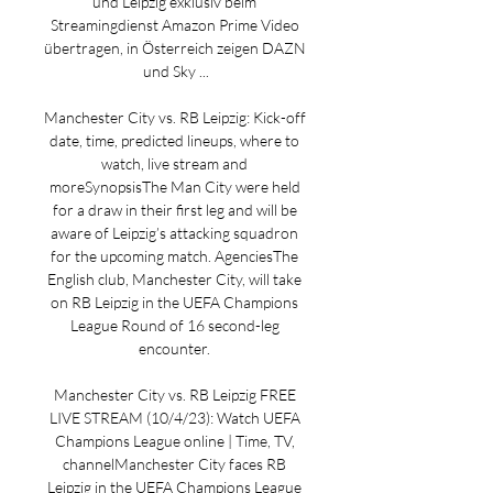
und Leipzig exklusiv beim 
Streamingdienst Amazon Prime Video 
übertragen, in Österreich zeigen DAZN 
und Sky ...

Manchester City vs. RB Leipzig: Kick-off 
date, time, predicted lineups, where to 
watch, live stream and 
moreSynopsisThe Man City were held 
for a draw in their first leg and will be 
aware of Leipzig’s attacking squadron 
for the upcoming match. AgenciesThe 
English club, Manchester City, will take 
on RB Leipzig in the UEFA Champions 
League Round of 16 second-leg 
encounter. 

Manchester City vs. RB Leipzig FREE 
LIVE STREAM (10/4/23): Watch UEFA 
Champions League online | Time, TV, 
channelManchester City faces RB 
Leipzig in the UEFA Champions League 