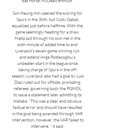
das Portal MyDealz enthüllt. 

Son Heung-min opened the scoring for 
Spurs in the 36th, but Cody Gakpo 
equalized just before halftime. With the 
game seemingly heading for a draw, 
Matip put through his own net in the 
sixth minute of added time to end 
Liverpool’s seven-game winning run 
and extend Ange Postecoglou’s 
unbeaten start in the league since 
taking charge of Spurs in the off-
season. Liverpool also had a goal by Luis 
Diaz ruled out for offside, prompting 
referees’ governing body the PGMOL 
to issue a statement later admitting its 
mistake. “This was a clear and obvious 
factual error and should have resulted 
in the goal being awarded through VAR 
intervention, however, the VAR failed to 
intervene, ” it said. 
