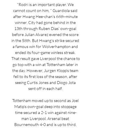
“Rodri is an important player. We 
cannot count on him, ” Guardiola said 
after Hwang Hee-chan’s 66th-minute 
winner. City had gone behind in the 
13th through Ruben Dias’ own-goal 
before Julian Alvarez evened the score 
in the 58th. But Hwang’s strike secured 
a famous win for Wolverhampton and 
ended its four-game winless streak. 
That result gave Liverpool the chance to 
go top with a win at Tottenham later in 
the day. However, Jurgen Klopp’s team 
fell to its first loss of the season, after 
seeing Curtis Jones and Diogo Jota 
sent off in each half. 

Tottenham moved up to second as Joel 
Matip’s own-goal deep into stoppage 
time secured a 2-1 win against nine-
man Liverpool. Arsenal beat 
Bournemouth 4-0 and is up to third, 