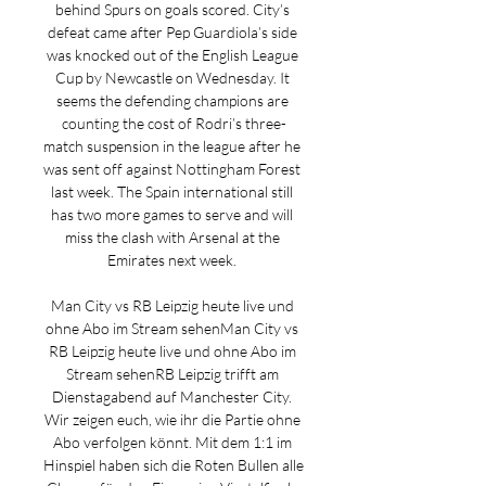
behind Spurs on goals scored. City’s 
defeat came after Pep Guardiola’s side 
was knocked out of the English League 
Cup by Newcastle on Wednesday. It 
seems the defending champions are 
counting the cost of Rodri’s three-
match suspension in the league after he 
was sent off against Nottingham Forest 
last week. The Spain international still 
has two more games to serve and will 
miss the clash with Arsenal at the 
Emirates next week. 

Man City vs RB Leipzig heute live und 
ohne Abo im Stream sehenMan City vs 
RB Leipzig heute live und ohne Abo im 
Stream sehenRB Leipzig trifft am 
Dienstagabend auf Manchester City. 
Wir zeigen euch, wie ihr die Partie ohne 
Abo verfolgen könnt. Mit dem 1:1 im 
Hinspiel haben sich die Roten Bullen alle 