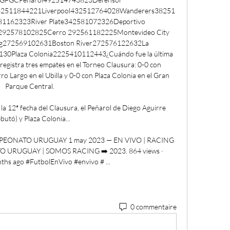
432511844221Liverpool432512764028Wanderers38251
1162323River Plate342581072326Deportivo 
92578102825Cerro 292561182225Montevideo City 
g272569102631Boston River272576122632La 
0Plaza Colonia2225410112443¿Cuándo fue la última 
registra tres empates en el Torneo Clausura: 0-0 con 
o Largo en el Ubilla y 0-0 con Plaza Colonia en el Gran 
Parque Central. 

a 12ª fecha del Clausura, el Peñarol de Diego Aguirre 
butó) y Plaza Colonia...

PEONATO URUGUAY 1 may 2023 — EN VIVO | RACING 
URUGUAY | SOMOS RACING ➡️ 2023. 864 views · 
hs ago #FutbolEnVivo #envivo # ...
0 commentaire