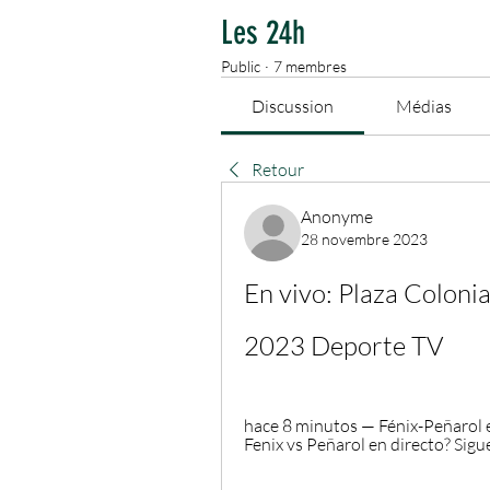
Les 24h
Public
·
7 membres
Discussion
Médias
Retour
Anonyme
28 novembre 2023
En vivo: Plaza Colonia
2023 Deporte TV
hace 8 minutos — Fénix-Peñarol 
Fenix vs Peñarol en directo? Sigue