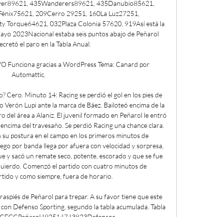
ver89621, 435Wanderers89621, 435Danubio85621, 
énix75621, 209Cerro 29251, 160La Luz27251, 
 Torque64621, 032Plaza Colonia 57620, 919Así está la 
yo 2023Nacional estaba seis puntos abajo de Peñarol 
cretó el paro en la Tabla Anual. 

Funciona gracias a WordPress Tema: Canard por 
Automattic.

o? Cero. Minuto 14: Racing se perdió el gol en los pies de 
 Verón Lupi ante la marca de Báez. Bailoteó encima de la 
ro del área a Alaniz. El juvenil formado en Peñarol le entró 
encima del travesaño. Se perdió Racing una chance clara. 
su postura en el campo en los primeros minutos de 
ego por banda llega por afuera con velocidad y sorpresa, 
ue y sacó un remate seco, potente, escorado y que se fue 
zquierdo. Comenzó el partido con cuatro minutos de 
tido y como siempre, fuera de horario. 

traspiés de Peñarol para trepar. A su favor tiene que este 
 con Defenso Sporting, segundo la tabla acumulada. Tabla 
GFGCPeñarol492514743823Defensor 