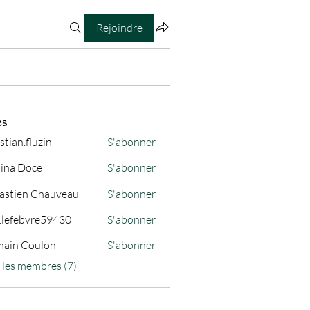
Rejoindre
es
stian.fluzin
S'abonner
fluzin
ina Doce
S'abonner
astien Chauveau
S'abonner
s.lefebvre59430
S'abonner
ain Coulon
S'abonner
s les membres (7)