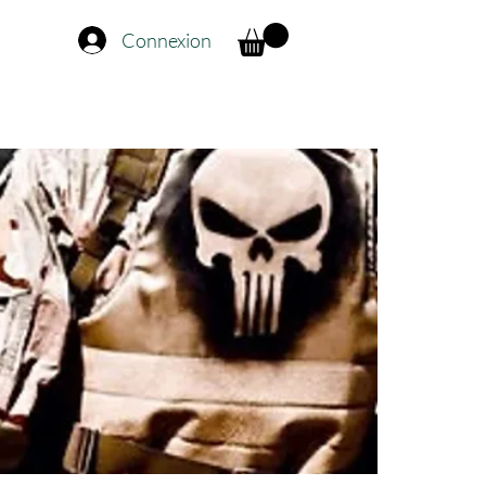
Connexion