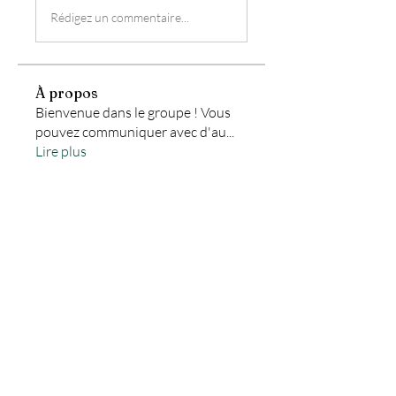
Rédigez un commentaire...
À propos
Bienvenue dans le groupe ! Vous
pouvez communiquer avec d'au
...
Lire plus
membres
christian.fluzin
S'abonner
christian.fluzin
Melina Doce
S'abonner
Sébastien Chauveau
S'abonner
kris.lefebvre59430
S'abonner