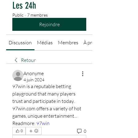
Les 24h
Public
·
7 membres
Rejoindre
Discussion
Médias
Membres
À propos
Retour
Anonyme
4 juin 2024
97win is a reputable betting 
playground that many players 
trust and participate in today. 
97win.com offers a variety of hot 
games, unique entertainment... 
Readmore: 
97win
0
0