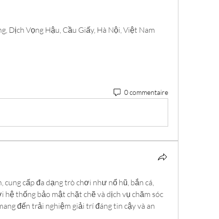
Tông, Dịch Vọng Hậu, Cầu Giấy, Hà Nội, Việt Nam
0 commentaire
ín, cung cấp đa dạng trò chơi như nổ hũ, bắn cá, 
ới hệ thống bảo mật chặt chẽ và dịch vụ chăm sóc 
ng đến trải nghiệm giải trí đáng tin cậy và an 