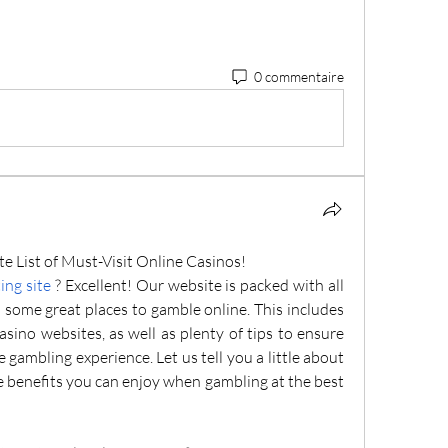
0 commentaire
e List of Must-Visit Online Casinos!
ing site
 ? Excellent! Our website is packed with all 
 some great places to gamble online. This includes 
sino websites, as well as plenty of tips to ensure 
gambling experience. Let us tell you a little about 
 benefits you can enjoy when gambling at the best 