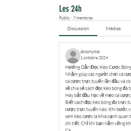
Les 24h
Public
·
7 membres
Discussion
Médias
Anonyme
1 octobre 2024
Hướng Dẫn Đọc Kèo Cược Bóng
Nhằm giúp các người chơi cá cược
cá cược trực tuyến lần đầu và còn
sẽ chia sẻ cách đọc kèo bóng đá t
Hãy bắt đầu học về mẹo cá cược
Biết cách đọc kèo bóng đá trực tu
cược trực tuyến nào. Khi bước và
xem kèo cược là khía cạnh quan t
chi tiết. Chỉ khi bạn nắm vững kh
Cá…