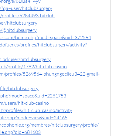
or.org/s/6DBa4F4yv
/?qa=user/hitclubsurgery
m/profiles/5284493-hitclub
user/hitclubsurgery
/@hitclubsurgery
bbs.com/home.php?mod=space&uid=372594
ldofuer.es/profiles/hitclubsurgery/activity?
m.bd/user/hitclubsurgery
.uk/profile/1782/hit-club-casino
om/profiles/5269564-phungngoclieu3422-gmail-
file/hitclubsurgery
ome.php?mod=space&uid=2281753
m/users/hit-club-casino
.fr/profiles/hit_club_casino/activity
profile.php?mode=view&uid=24165
ancophonie.org/membres/hitclubsurgery/profile/
file.php?pid=684603