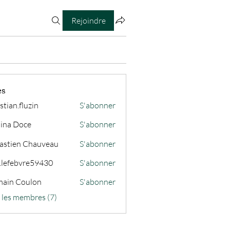
Rejoindre
es
stian.fluzin
S'abonner
fluzin
ina Doce
S'abonner
astien Chauveau
S'abonner
s.lefebvre59430
S'abonner
ain Coulon
S'abonner
s les membres (7)