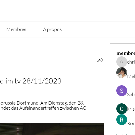
Membres
À propos
membr
chri
christian.
Mel
d im tv 28/11/2023
Séb
orussia Dortmund. Am Dienstag, den 28. 
ndet das Aufeinandertreffen zwischen AC 
kri
Rom