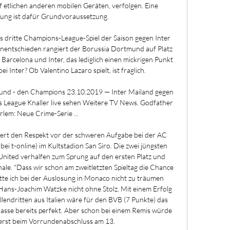
f etlichen anderen mobilen Geräten, verfolgen. Eine 
ung ist dafür Grundvoraussetzung. 

s dritte Champions-League-Spiel der Saison gegen Inter 
nentschieden rangiert der Borussia Dortmund auf Platz 
Barcelona und Inter, das lediglich einen mickrigen Punkt 
i Inter? Ob Valentino Lazaro spielt, ist fraglich. 

und - den Champions 23.10.2019 — Inter Mailand gegen 
League Knaller live sehen Weitere TV News. Godfather 
rlem: Neue Crime-Serie ...

indert den Respekt vor der schweren Aufgabe bei der AC 
ei t-online) im Kultstadion San Siro. Die zwei jüngsten 
 United verhalfen zum Sprung auf den ersten Platz und 
ale. "Dass wir schon am zweitletzten Spieltag die Chance 
e ich bei der Auslosung in Monaco nicht zu träumen 
ans-Joachim Watzke nicht ohne Stolz. Mit einem Erfolg 
lendritten aus Italien wäre für den BVB (7 Punkte) das 
asse bereits perfekt. Aber schon bei einem Remis würde 
erst beim Vorrundenabschluss am 13. 
