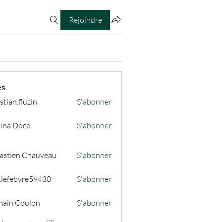
Rejoindre
es
stian.fluzin
S'abonner
fluzin
ina Doce
S'abonner
astien Chauveau
S'abonner
s.lefebvre59430
S'abonner
ain Coulon
S'abonner