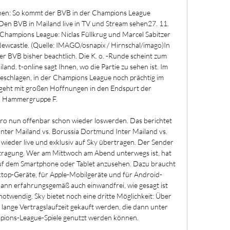
ehen: So kommt der BVB in der Champions League 
n BVB in Mailand live in TV und Stream sehen27. 11. 
Champions League: Niclas Füllkrug und Marcel Sabitzer 
ewcastle. (Quelle: IMAGO/osnapix / Hirnschal/imago)In 
er BVB bisher beachtlich. Die K. o. -Runde scheint zum 
nd. t-online sagt Ihnen, wo die Partie zu sehen ist. Im 
eschlagen, in der Champions League noch prächtig im 
eht mit großen Hoffnungen in den Endspurt der 
Hammergruppe F. 

ro nun offenbar schon wieder loswerden. Das berichtet 
Inter Mailand vs. Borussia Dortmund Inter Mailand vs. 
ieder live und exklusiv auf Sky übertragen. Der Sender 
tragung. Wer am Mittwoch am Abend unterwegs ist, hat 
 auf dem Smartphone oder Tablet anzusehen. Dazu braucht 
sktop-Geräte, für Apple-Mobilgeräte und für Android-
dann erfahrungsgemäß auch einwandfrei, wie gesagt ist 
notwendig. Sky bietet noch eine dritte Möglichkeit: Über 
ange Vertragslaufzeit gekauft werden, die dann unter 
ions-League-Spiele genutzt werden können. 
