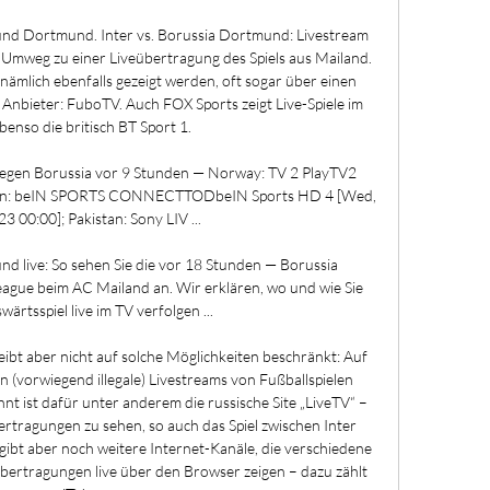
 und Dortmund. Inter vs. Borussia Dortmund: Livestream 
n Umweg zu einer Liveübertragung des Spiels aus Mailand. 
nämlich ebenfalls gezeigt werden, oft sogar über einen 
 Anbieter: FuboTV. Auch FOX Sports zeigt Live-Spiele im 
enso die britisch BT Sport 1. 

 gegen Borussia vor 9 Stunden — Norway: TV 2 PlayTV2 
Oman: beIN SPORTS CONNECTTODbeIN Sports HD 4 [Wed, 
 00:00]; Pakistan: Sony LIV ...

 live: So sehen Sie die vor 18 Stunden — Borussia 
ague beim AC Mailand an. Wir erklären, wo und wie Sie 
rtsspiel live im TV verfolgen ...

eibt aber nicht auf solche Möglichkeiten beschränkt: Auf 
 (vorwiegend illegale) Livestreams von Fußballspielen 
nt ist dafür unter anderem die russische Site „LiveTV“ – 
ertragungen zu sehen, so auch das Spiel zwischen Inter 
bt aber noch weitere Internet-Kanäle, die verschiedene 
ertragungen live über den Browser zeigen – dazu zählt 