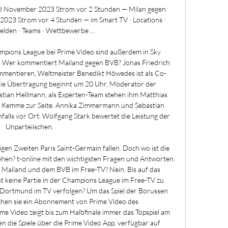
28 November 2023 Strom vor 2 Stunden — Milan gegen 
023 Strom vor 4 Stunden — im Smart TV · Locations · 
lden · Teams · Wettbewerbe ...

mpions League bei Prime Video sind außerdem in Sky 
. Wer kommentiert Mailand gegen BVB? Jonas Friedrich 
kommentieren, Weltmeister Benedikt Höwedes ist als Co-
Die Übertragung beginnt um 20 Uhr, Moderator der 
stian Hellmann, als Experten-Team stehen ihm Matthias 
 Kemme zur Seite. Annika Zimmermann und Sebastian 
falls vor Ort. Wolfgang Stark bewertet die Leistung der 
Unparteiischen. 

n Zweiten Paris Saint-Germain fallen. Doch wo ist die 
hen? t-online mit den wichtigsten Fragen und Antworten. 
 Mailand und dem BVB im Free-TV? Nein. Bis auf das 
st keine Partie in der Champions League im Free-TV zu 
 Dortmund im TV verfolgen? Um das Spiel der Borussen 
hen sie ein Abonnement von Prime Video des 
 Video zeigt bis zum Halbfinale immer das Topspiel am 
n die Spiele über die Prime Video App, verfügbar auf 