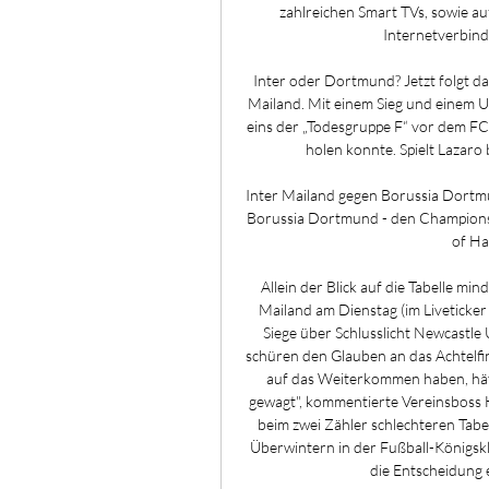
zahlreichen Smart TVs, sowie au
Internetverbind
Inter oder Dortmund? Jetzt folgt da
Mailand. Mit einem Sieg und einem U
eins der „Todesgruppe F“ vor dem FC 
holen konnte. Spielt Lazaro be
Inter Mailand gegen Borussia Dortm
Borussia Dortmund - den Champions 
of Ha
Allein der Blick auf die Tabelle m
Mailand am Dienstag (im Liveticker b
Siege über Schlusslicht Newcastle
schüren den Glauben an das Achtelfin
auf das Weiterkommen haben, hätt
gewagt", kommentierte Vereinsboss H
beim zwei Zähler schlechteren Tabel
Überwintern in der Fußball-Königskl
die Entscheidung 