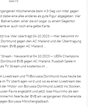
wwiTV. 

ergangenen Wochenende beim 4:3-Sieg von Inter gegen 
d dabei eine alles anderes als gute Figur abgegeben. Vier 
 Ballverlusten, einer davon sogar zu einem Gegentor. 
rte er auch noch eine gelbe Karte. 

zt live: Wer überträgt 04.10.2023 — Hier bekommt ihr 
sia Dortmund gegen den AC Mailand und der Übertragung 
tream. BVB gegen AC Mailand ...

V Stream - Newscentral 04.10.2023 — UEFA Champions 
 Dortmund BVB gegen AC Mailand, Fussball-Spiele in 
ls TV Stream und kostenlos im ...

 im Livestream und TVBorussia Dortmund muss heute bei 
e im TV übertragen wird und wo es einen Livestream des 
iet der Motor von Borussia Dortmund zuletzt ins Stocken, 
ucien Favre angezählt und jetzt Jose Mourinho als sein 
e. Immerhin feierte der BVB am vergangenen Wochenende 
 gegen Borussia Mönchengladbach. 
