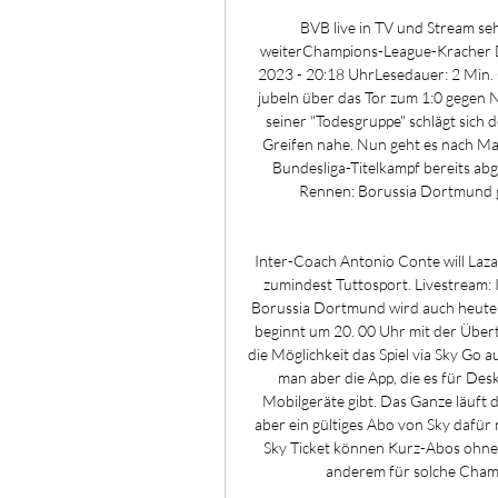
BVB live in TV und Stream s
weiterChampions-League-Kracher De
2023 - 20:18 UhrLesedauer: 2 Min. 
jubeln über das Tor zum 1:0 gegen N
seiner "Todesgruppe" schlägt sich d
Greifen nahe. Nun geht es nach Maila
Bundesliga-Titelkampf bereits abg
Rennen: Borussia Dortmund g
Inter-Coach Antonio Conte will Laza
zumindest Tuttosport. Livestream: 
Borussia Dortmund wird auch heute w
beginnt um 20. 00 Uhr mit der Über
die Möglichkeit das Spiel via Sky Go
man aber die App, die es für De
Mobilgeräte gibt. Das Ganze läuft 
aber ein gültiges Abo von Sky dafür 
Sky Ticket können Kurz-Abos ohne l
anderem für solche Champ