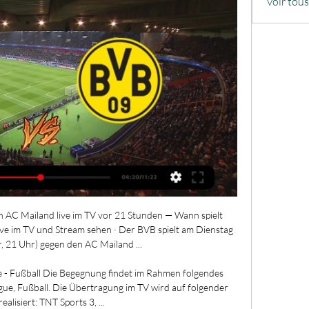
Voir tou
AC Mailand live im TV vor 21 Stunden — Wann spielt 
e im TV und Stream sehen · Der BVB spielt am Dienstag 
 21 Uhr) gegen den AC Mailand ...

 - Fußball Die Begegnung findet im Rahmen folgendes 
e, Fußball. Die Übertragung im TV wird auf folgender 
realisiert: TNT Sports 3, ...
