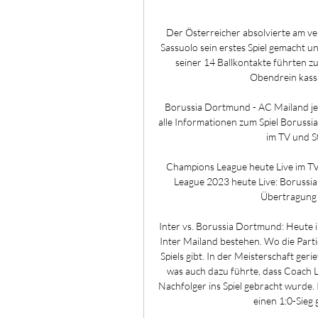
Der Österreicher absolvierte am v
Sassuolo sein erstes Spiel gemacht un
seiner 14 Ballkontakte führten zu
Obendrein kassie
Borussia Dortmund - AC Mailand jet
alle Informationen zum Spiel Borus
im TV und S
Champions League heute Live im T
League 2023 heute Live: Borussia
Übertragung a
Inter vs. Borussia Dortmund: Heute
Inter Mailand bestehen. Wo die Parti
Spiels gibt. In der Meisterschaft ger
was auch dazu führte, dass Coach L
Nachfolger ins Spiel gebracht wurd
einen 1:0-Sieg