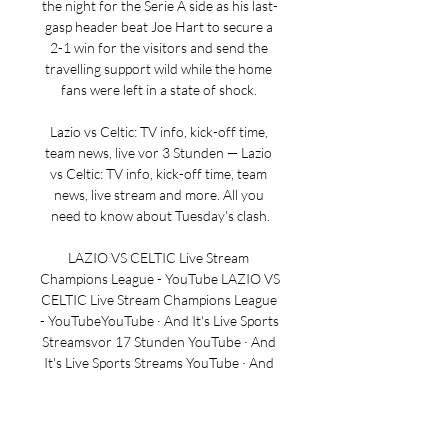
the night for the Serie A side as his last-
gasp header beat Joe Hart to secure a 
2-1 win for the visitors and send the 
travelling support wild while the home 
fans were left in a state of shock. 

Lazio vs Celtic: TV info, kick-off time, 
team news, live vor 3 Stunden — Lazio 
vs Celtic: TV info, kick-off time, team 
news, live stream and more. All you 
need to know about Tuesday's clash.

LAZIO VS CELTIC Live Stream 
Champions League - YouTube LAZIO VS 
CELTIC Live Stream Champions League 
- YouTubeYouTube · And It's Live Sports 
Streamsvor 17 Stunden YouTube · And 
It's Live Sports Streams YouTube · And 
It's Live Sports Streams  ·  Diese Seite 
übersetzen

Is Celtic vs Lazio on TV? Kick-off time, 