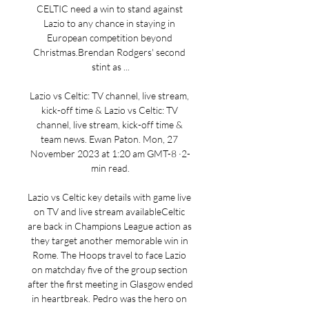
CELTIC need a win to stand against 
Lazio to any chance in staying in 
European competition beyond 
Christmas.Brendan Rodgers' second 
stint as ...

Lazio vs Celtic: TV channel, live stream, 
kick-off time & Lazio vs Celtic: TV 
channel, live stream, kick-off time & 
team news. Ewan Paton. Mon, 27 
November 2023 at 1:20 am GMT-8 ·2-
min read.

Lazio vs Celtic key details with game live 
on TV and live stream availableCeltic 
are back in Champions League action as 
they target another memorable win in 
Rome. The Hoops travel to face Lazio 
on matchday five of the group section 
after the first meeting in Glasgow ended 
in heartbreak. Pedro was the hero on 