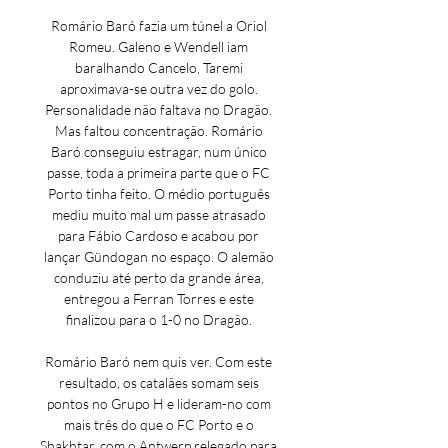
Romário Baró fazia um túnel a Oriol 
Romeu. Galeno e Wendell iam 
baralhando Cancelo, Taremi 
aproximava-se outra vez do golo. 
Personalidade não faltava no Dragão. 
Mas faltou concentração. Romário 
Baró conseguiu estragar, num único 
passe, toda a primeira parte que o FC 
Porto tinha feito. O médio português 
mediu muito mal um passe atrasado 
para Fábio Cardoso e acabou por 
lançar Gündogan no espaço. O alemão 
conduziu até perto da grande área, 
entregou a Ferran Torres e este 
finalizou para o 1-0 no Dragão. 

Romário Baró nem quis ver. Com este 
resultado, os catalães somam seis 
pontos no Grupo H e lideram-no com 
mais três do que o FC Porto e o 
Shakhtar, com o Antwerp relegado para 