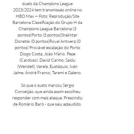
duelo da Champions League 
2023/2024 tem transmissão online no 
HBO Max — Foto: Reprodução/Site 
Barcelona Classificação do Grupo H da 
Champions League Barcelona (3 
pontos)Porto (3 pontos)Shakhtar 
Donetsk (0 pontos)Royal Antwerp (0 
pontos) Provável escalação do Porto 
Diogo Costa, João Mário, Pepe 
(Cardoso), David Carmo, Saidu 
(Wendell), Varela, Eustáquio, Iván 
Jaime, André Franco, Taremi e Galeno. 

Só que o susto marcou Sérgio 
Conceição, que ainda assim escolheu 
responder com mais ataque. Prescindiu 
de Romário Baró - que saiu aplaudido, 
quase que perdoado pelo erro - e deu 
lugar a Evanilson, que foi juntar-se a 
Taremi lá na frente. E dos aplausos o 
Dragão foi aos apupos e assobiadela 