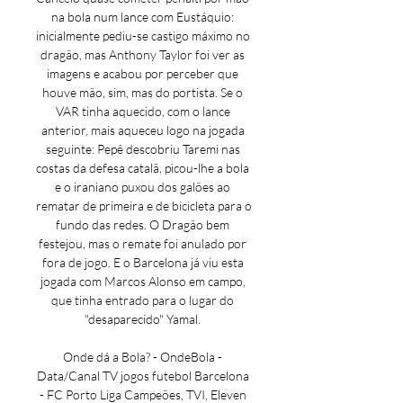
na bola num lance com Eustáquio: 
inicialmente pediu-se castigo máximo no 
dragão, mas Anthony Taylor foi ver as 
imagens e acabou por perceber que 
houve mão, sim, mas do portista. Se o 
VAR tinha aquecido, com o lance 
anterior, mais aqueceu logo na jogada 
seguinte: Pepê descobriu Taremi nas 
costas da defesa catalã, picou-lhe a bola 
e o iraniano puxou dos galões ao 
rematar de primeira e de bicicleta para o 
fundo das redes. O Dragão bem 
festejou, mas o remate foi anulado por 
fora de jogo. E o Barcelona já viu esta 
jogada com Marcos Alonso em campo, 
que tinha entrado para o lugar do 
"desaparecido" Yamal. 

Onde dá a Bola? - OndeBola - 
Data/Canal TV jogos futebol Barcelona 
- FC Porto Liga Campeões, TVI, Eleven 