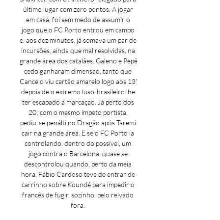
último lugar com zero pontos. A jogar 
em casa, foi sem medo de assumir o 
jogo que o FC Porto entrou em campo 
e, aos dez minutos, já somava um par de 
incursões, ainda que mal resolvidas, na 
grande área dos catalães. Galeno e Pepê 
cedo ganharam dimensão, tanto que 
Cancelo viu cartão amarelo logo aos 13' 
depois de o extremo luso-brasileiro lhe 
ter escapado à marcação. Já perto dos 
20', com o mesmo ímpeto portista, 
pediu-se penálti no Dragão após Taremi 
cair na grande área. E se o FC Porto ia 
controlando, dentro do possível, um 
jogo contra o Barcelona, quase se 
descontrolou quando, perto da meia 
hora, Fábio Cardoso teve de entrar de 
carrinho sobre Koundé para impedir o 
francês de fugir, sozinho, pelo relvado 
fora. 
