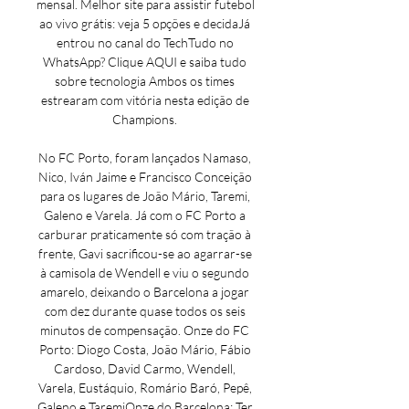
mensal. Melhor site para assistir futebol 
ao vivo grátis: veja 5 opções e decidaJá 
entrou no canal do TechTudo no 
WhatsApp? Clique AQUI e saiba tudo 
sobre tecnologia Ambos os times 
estrearam com vitória nesta edição de 
Champions. 

No FC Porto, foram lançados Namaso, 
Nico, Iván Jaime e Francisco Conceição 
para os lugares de João Mário, Taremi, 
Galeno e Varela. Já com o FC Porto a 
carburar praticamente só com tração à 
frente, Gavi sacrificou-se ao agarrar-se 
à camisola de Wendell e viu o segundo 
amarelo, deixando o Barcelona a jogar 
com dez durante quase todos os seis 
minutos de compensação. Onze do FC 
Porto: Diogo Costa, João Mário, Fábio 
Cardoso, David Carmo, Wendell, 
Varela, Eustáquio, Romário Baró, Pepê, 
Galeno e TaremiOnze do Barcelona: Ter 