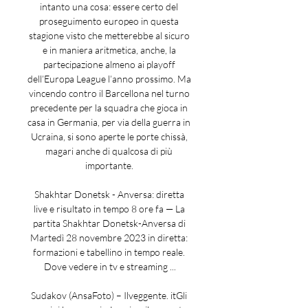
intanto una cosa: essere certo del 
proseguimento europeo in questa 
stagione visto che metterebbe al sicuro 
e in maniera aritmetica, anche, la 
partecipazione almeno ai playoff 
dell’Europa League l’anno prossimo. Ma 
vincendo contro il Barcellona nel turno 
precedente per la squadra che gioca in 
casa in Germania, per via della guerra in 
Ucraina, si sono aperte le porte chissà, 
magari anche di qualcosa di più 
importante. 

Shakhtar Donetsk - Anversa: diretta 
live e risultato in tempo 8 ore fa — La 
partita Shakhtar Donetsk-Anversa di 
Martedì 28 novembre 2023 in diretta: 
formazioni e tabellino in tempo reale. 
Dove vedere in tv e streaming ...

Sudakov (AnsaFoto) – Ilveggente. itGli 