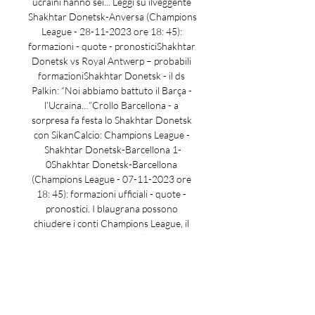
ucraini hanno sei... Leggi su ilveggente 
Shakhtar Donetsk-Anversa (Champions 
League - 28-11-2023 ore 18: 45): 
formazioni - quote - pronosticiShakhtar 
Donetsk vs Royal Antwerp – probabili 
formazioniShakhtar Donetsk - il ds 
Palkin: “Noi abbiamo battuto il Barça - 
l’Ucraina…”Crollo Barcellona - a 
sorpresa fa festa lo Shakhtar Donetsk 
con SikanCalcio: Champions League - 
Shakhtar Donetsk-Barcellona 1-
0Shakhtar Donetsk-Barcellona 
(Champions League - 07-11-2023 ore 
18: 45): formazioni ufficiali - quote - 
pronostici. I blaugrana possono 
chiudere i conti Champions League, il 
calendario e gli orari della quinta 
giornata ore 18. 45: Shakhtar Donetsk - 
Anversa su Sky Sport Arena, Sky Sport 
253 e in streaming su NOW. 

Shakhtar Donetsk - - Royal Antwerp FC 