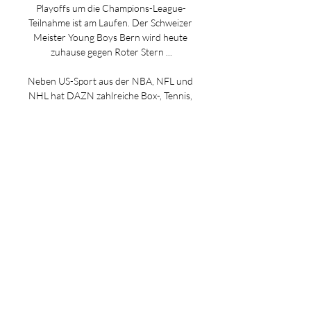
Playoffs um die Champions-League-
Teilnahme ist am Laufen. Der Schweizer 
Meister Young Boys Bern wird heute 
zuhause gegen Roter Stern ...

Neben US-Sport aus der NBA, NFL und 
NHL hat DAZN zahlreiche Box-, Tennis, 
Darts- und Motorsport-Events für 
Euch im Programm. Getty DAZN zeigt / 
überträgt Young Boys Bern vs. Roter 
Stern Belgrad im LIVE-STREAM - Was 
kostet ein DAZN-Abo? In den ersten 30 
Tagen müsst Ihr, wie bereits erklärt, 
nichts bezahlen. Hat Euch der 
kostenlose Probemonat gefallen, habt 
Ihr die Möglichkeit, zwischen zwei 
Bezahlmodellen zu wählen: Das 
Monatsabo: 11, 99 Euro monatlich. 
Dieses Abonnement lässt sich jederzeit 
monatlich kündigen. Die DAZN-
Jahreskarte: Einmalig 119, 99 Euro. 