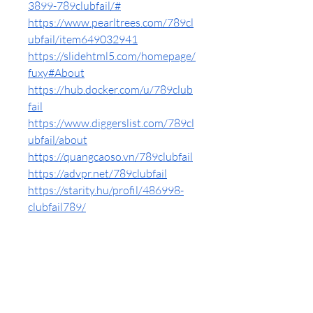
3899-789clubfail/#
https://www.pearltrees.com/789cl
ubfail/item649032941
https://slidehtml5.com/homepage/
fuxy#About
https://hub.docker.com/u/789club
fail
https://www.diggerslist.com/789cl
ubfail/about
https://quangcaoso.vn/789clubfail
https://advpr.net/789clubfail
https://starity.hu/profil/486998-
clubfail789/
0
0
Write a comment...