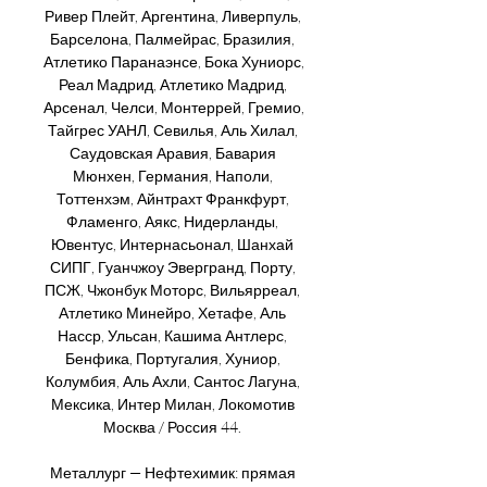
Ривер Плейт, Аргентина, Ливерпуль, 
Барселона, Палмейрас, Бразилия, 
Атлетико Паранаэнсе, Бока Хуниорс, 
Реал Мадрид, Атлетико Мадрид, 
Арсенал, Челси, Монтеррей, Гремио, 
Тайгрес УАНЛ, Севилья, Аль Хилал, 
Саудовская Аравия, Бавария 
Мюнхен, Германия, Наполи, 
Тоттенхэм, Айнтрахт Франкфурт, 
Фламенго, Аякс, Нидерланды, 
Ювентус, Интернасьонал, Шанхай 
СИПГ, Гуанчжоу Эвергранд, Порту, 
ПСЖ, Чжонбук Моторс, Вильярреал, 
Атлетико Минейро, Хетафе, Аль 
Насср, Ульсан, Кашима Антлерс, 
Бенфика, Португалия, Хуниор, 
Колумбия, Аль Ахли, Сантос Лагуна, 
Мексика, Интер Милан, Локомотив 
Москва / Россия 44. 

Металлург — Нефтехимик: прямая 