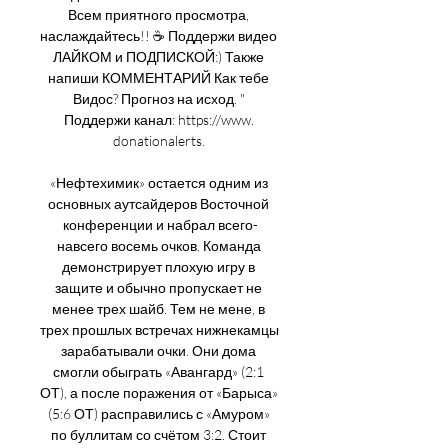
Всем приятного просмотра, 
наслаждайтесь!! ☕ Поддержи видео 
ЛАЙКОМ и ПОДПИСКОЙ:) Также 
напиши КОММЕНТАРИЙ Как тебе 
Видос? Прогноз на исход. " 
Поддержи канал: https://www. 
donationalerts. 

«Нефтехимик» остается одним из 
основных аутсайдеров Восточной 
конференции и набрал всего-
навсего восемь очков. Команда 
демонстрирует плохую игру в 
защите и обычно пропускает не 
менее трех шайб. Тем не мене, в 
трех прошлых встречах нижнекамцы 
зарабатывали очки. Они дома 
смогли обыграть «Авангард» (2:1 
ОТ), а после поражения от «Барыса» 
(5:6 ОТ) расправились с «Амуром» 
по буллитам со счётом 3:2. Стоит 