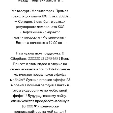
между "Нефтехимиком" и ...

Металлург» Магнитогорск. Прямая 
трансляция матча КХЛ 5 окт. 2020 г. 
— Сегодня, 5 октября, в рамках 
регулярного чемпионата КХЛ 
«Нефтехимик» сыграет с 
магнитогорским «Металлургом». 
Встреча начнется в 19:00 по ...

Нам нужна твоя поддержка!!! 
Сбербанк: 2202201312984681 Всем 
Привет, в этом видео я открыл на 
своем аккаунте в fifa mobile большое 
количество новых паков в фифа 
мобайл!! Лучшие игроков в фифа 23 
мобайл я поймал сегодня в паках в 
этом видеоролике по мобильной 
фифе!!! Буду рад вашему лайку, 
очень хочется преодолеть планку в 
10. 000 ❤ и конечно же 
подписывайтесь на мой канал!! 