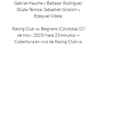
Gabriel Hauche y Baltasar Rodríguez. 
Dupla Técnica: Sebastián Grazzini y 
Ezequiel Videla. 

Racing Club vs. Belgrano (Córdoba) (27 
de Nov., 2023) hace 23 minutos — 
Cobertura en vivo de Racing Club vs. 
Belgrano (Córdoba) Argentine Copa De 
La Liga Profesional juego en ESPN (AR), 
incluye resultados en vivo, highlights 
y ...

Racing vs Belgrano, por la Copa de la 
Liga hace 4 minutos — En vivo. 
Deportes. Racing vs Belgrano, por la 
Copa de la Liga: minuto a minuto, en 
directo. La Academia y el Pirata 
disputan mano a mano la ...

Luego del triunfo del fin de semana 
pasado contra Central Córdoba en el 