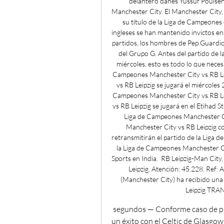
delantero danés Yussuf Poulsen 
Manchester City. El Manchester City, 
su título de la Liga de Campeones
ingleses se han mantenido invictos en
partidos, los hombres de Pep Guardiol
del Grupo G. Antes del partido de 
miércoles, esto es todo lo que necesi
Campeones Manchester City vs RB Lei
vs RB Leipzig se jugará el miércoles
Campeones Manchester City vs RB Lei
vs RB Leipzig se jugará en el Etihad 
Liga de Campeones Manchester Cit
Manchester City vs RB Leipzig co
retransmitirán el partido de la Liga 
la Liga de Campeones Manchester Cit
Sports en India.  RB Leipzig-Man City
Leipzig. Atención: 45.228. Ref: 
(Manchester City) ha recibido una 
Leipzig TR
 segundos — Conforme caso de pariuri en línea, SS Lazio tiene una cota de 1,50 para 
un éxito con el Celtic de Glasgow 