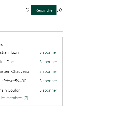
Rejoindre
es
stian.fluzin
S'abonner
fluzin
ina Doce
S'abonner
astien Chauveau
S'abonner
s.lefebvre59430
S'abonner
ain Coulon
S'abonner
s les membres (7)