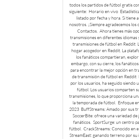
todos los partidos de fútbol gratis co
siguiente:  Horario en vivo  Estadístic
listado por fecha y hora. Si tiene
nosotros. ¡Siempre agradecemos los c
Contactos.  Ahora tienes más opcio
transmisiones en diferentes idiomas y 
transmisiones de fútbol en Reddit 
hogar acogedor en Reddit. La platafo
los fanáticos compartieran, explor
embargo, con su cierre, los fanáticos
para encontrar la mejor opción en tr
de transmisión de fútbol en Reddit 
por los usuarios, ha seguido siendo 
fútbol. Los usuarios comparten su
transmisiones, lo que proporciona una
la temporada de fútbol.  Enfoque en 
2023  BuffStreams: Amado por sus tran
SoccerBite: ofrece una variedad de j
fanáticos.  SportSurge: un centro pa
fútbol.  CrackStreams: Conocido en el
StreamEast: ganando terreno por su int