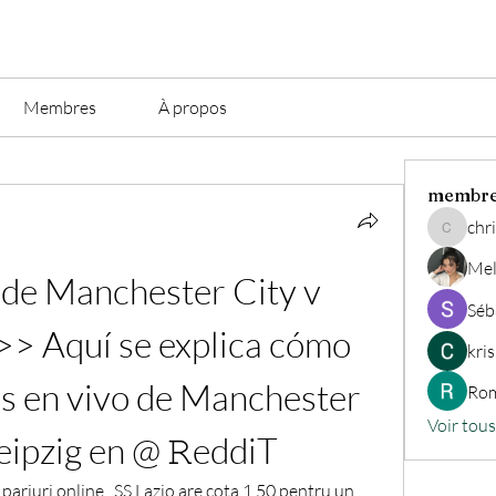
Membres
À propos
membr
chri
christian.
Mel
de Manchester City v 
Séb
>> Aquí se explica cómo 
kri
s en vivo de Manchester 
Rom
Voir tou
eipzig en @ 𝚁eddiT
ariuri online , SS Lazio are cota 1.50 pentru un 