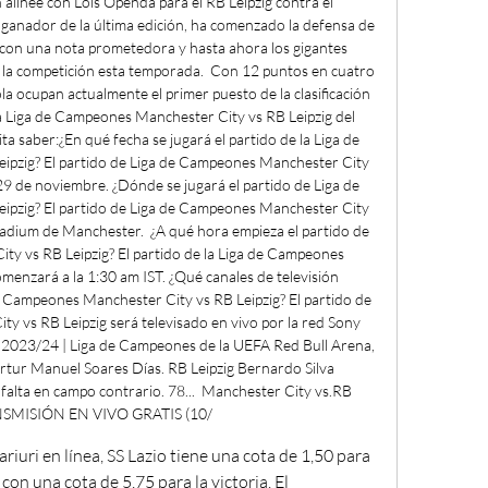
alinee con Lois Openda para el RB Leipzig contra el 
ganador de la última edición, ha comenzado la defensa de 
 con una nota prometedora y hasta ahora los gigantes 
 la competición esta temporada.  Con 12 puntos en cuatro 
a ocupan actualmente el primer puesto de la clasificación 
la Liga de Campeones Manchester City vs RB Leipzig del 
ta saber:¿En qué fecha se jugará el partido de la Liga de 
pzig? El partido de Liga de Campeones Manchester City 
 29 de noviembre. ¿Dónde se jugará el partido de Liga de 
pzig? El partido de Liga de Campeones Manchester City 
Stadium de Manchester.  ¿A qué hora empieza el partido de 
y vs RB Leipzig? El partido de la Liga de Campeones 
menzará a la 1:30 am IST. ¿Qué canales de televisión 
de Campeones Manchester City vs RB Leipzig? El partido de 
y vs RB Leipzig será televisado en vivo por la red Sony 
, 2023/24 | Liga de Campeones de la UEFA Red Bull Arena, 
Artur Manuel Soares Días. RB Leipzig Bernardo Silva 
falta en campo contrario. 78...  Manchester City vs.RB 
ANSMISIÓN EN VIVO GRATIS (10/
con una cota de 5,75 para la victoria. El 