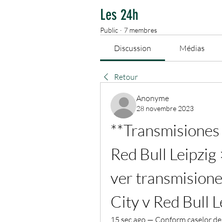
Les 24h
Public
·
7 membres
Discussion
Médias
Retour
Anonyme
28 novembre 2023
**Transmisiones 
Red Bull Leipzig 
ver transmisione
City v Red Bull L
15 sec ago — Conform caselor de p