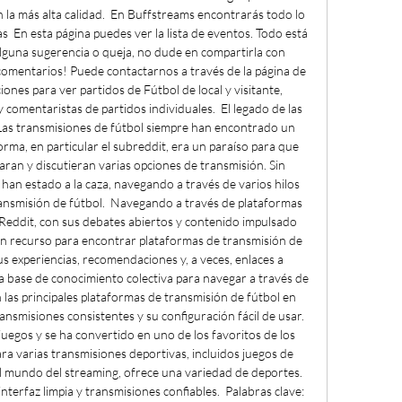
n la más alta calidad.  En Buffstreams encontrarás todo lo 
as  En esta página puedes ver la lista de eventos. Todo está 
 alguna sugerencia o queja, no dude en compartirla con 
omentarios! Puede contactarnos a través de la página de 
nes para ver partidos de Fútbol de local y visitante, 
comentaristas de partidos individuales.  El legado de las 
 Las transmisiones de fútbol siempre han encontrado un 
rma, en particular el subreddit, era un paraíso para que 
aran y discutieran varias opciones de transmisión. Sin 
 han estado a la caza, navegando a través de varios hilos 
ansmisión de fútbol.  Navegando a través de plataformas 
 Reddit, con sus debates abiertos y contenido impulsado 
un recurso para encontrar plataformas de transmisión de 
s experiencias, recomendaciones y, a veces, enlaces a 
 base de conocimiento colectiva para navegar a través de 
las principales plataformas de transmisión de fútbol en 
smisiones consistentes y su configuración fácil de usar.  
uegos y se ha convertido en uno de los favoritos de los 
ra varias transmisiones deportivas, incluidos juegos de 
 mundo del streaming, ofrece una variedad de deportes.  
erfaz limpia y transmisiones confiables.  Palabras clave: 