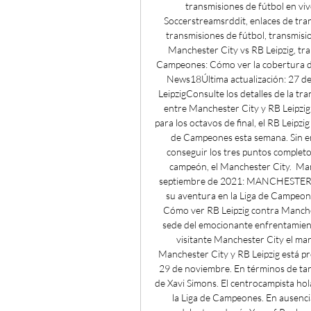
transmisiones de fútbol en viv
Soccerstreamsrddit, enlaces de trans
transmisiones de fútbol, transmision
Manchester City vs RB Leipzig, tran
Campeones: Cómo ver la cobertura de 
News18Última actualización: 27 d
LeipzigConsulte los detalles de la tr
entre Manchester City y RB Leipzig 
para los octavos de final, el RB Leipz
de Campeones esta semana. Sin emb
conseguir los tres puntos completos
campeón, el Manchester City.  Man
septiembre de 2021: MANCHESTER CI
su aventura en la Liga de Campeones
Cómo ver RB Leipzig contra Manches
sede del emocionante enfrentamiento
visitante Manchester City el mart
Manchester City y RB Leipzig está pr
29 de noviembre. En términos de tar
de Xavi Simons. El centrocampista ho
la Liga de Campeones. En ausenci