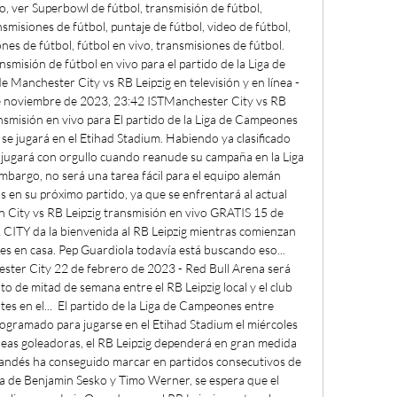
o, ver Superbowl de fútbol, transmisión de fútbol, 
misiones de fútbol, puntaje de fútbol, video de fútbol, 
es de fútbol, fútbol en vivo, transmisiones de fútbol.  
smisión de fútbol en vivo para el partido de la Liga de 
Manchester City vs RB Leipzig en televisión y en línea - 
e noviembre de 2023, 23:42 ISTManchester City vs RB 
ansmisión en vivo para El partido de la Liga de Campeones 
se jugará en el Etihad Stadium. Habiendo ya clasificado 
ig jugará con orgullo cuando reanude su campaña en la Liga 
argo, no será una tarea fácil para el equipo alemán 
 en su próximo partido, ya que se enfrentará al actual 
 City vs RB Leipzig transmisión en vivo GRATIS 15 de 
TY da la bienvenida al RB Leipzig mientras comienzan 
 en casa. Pep Guardiola todavía está buscando eso...  
ter City 22 de febrero de 2023 - Red Bull Arena será 
 de mitad de semana entre el RB Leipzig local y el club 
es en el...  El partido de la Liga de Campeones entre 
ogramado para jugarse en el Etihad Stadium el miércoles 
eas goleadoras, el RB Leipzig dependerá en gran medida 
landés ha conseguido marcar en partidos consecutivos de 
a de Benjamin Sesko y Timo Werner, se espera que el 