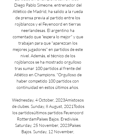
Diego Pablo Simeone, entrenador del 
Atlético de Madrid, ha salido a la rueda 
de prensa previa al partido entre los 
rojiblancos y el Feyenoord en tierras 
neerlandesas. El argentino ha 
comentado que "espera lo mejor" y que 
trabajan para que "aparezcan los 
mejores jugadores" en partidos de este 
nivel. Además, el técnico de los 
rojiblancos se ha mostrado orgulloso 
tras sumar 100 partidos al frente del 
Atlético en Champions. "Orgulloso de 
haber competido 100 partidos con 
continuidad en estos últimos años. 

Wednesday, 4 October, 2023Amistosos 
de clubes. Sunday, 8 August, 2021Todos 
los partidosúltimos partidos Feyenoord 
RotterdamPaíses Bajos. Eredivisie. 
Saturday, 25 November, 2023Países 
Bajos. Sunday, 12 November, 