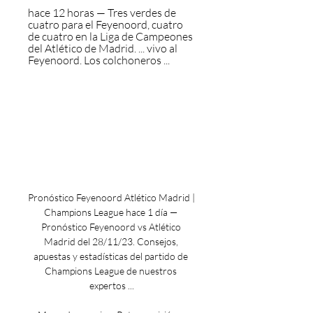
hace 12 horas — Tres verdes de 
cuatro para el Feyenoord, cuatro 
de cuatro en la Liga de Campeones 
del Atlético de Madrid. ... vivo al 
Feyenoord. Los colchoneros ...
Pronóstico Feyenoord Atlético Madrid | 
Champions League hace 1 día — 
Pronóstico Feyenoord vs Atlético 
Madrid del 28/11/23. Consejos, 
apuestas y estadísticas del partido de 
Champions League de nuestros 
expertos ...
