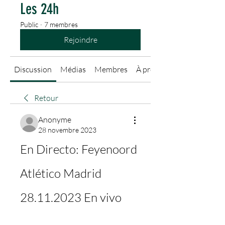
Les 24h
Public
·
7 membres
Rejoindre
Discussion
Médias
Membres
À propos
Retour
Anonyme
28 novembre 2023
En Directo: Feyenoord 
Atlético Madrid 
28.11.2023 En vivo