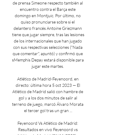
de prensa Simeone respecto también al 
encuentro contra el Barça este 
domingo en Montjuic. Por último, no 
quiso pronunciarse sobre si el 
delantero francés Antoine Griezmann 
tiene que jugar siempre, tras las lesiones 
de los internacionales que han jugado 
con sus respectivas selecciones ("Nada 
que comentar", apuntó) y confirmó que 
sMemphis Depay estará disponible para 
jugar este martes. 

Atlético de Madrid-Feyenoord, en 
directo: última hora 5 oct 2023 — El 
Atlético de Madrid salió con hambre de 
gol y a los dos minutos de salir al 
terreno de juego, marcó Álvaro Morata 
el tercer gol tras un gran ...

Feyenoord Vs Atlético de Madrid: 
Resultados en vivo Feyenoord vs 