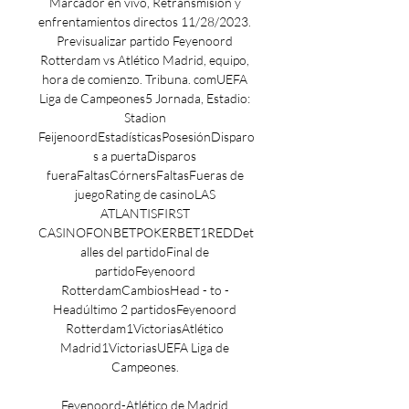
Marcador en vivo, Retransmisión y 
enfrentamientos directos 11/28/2023. 
Previsualizar partido Feyenoord 
Rotterdam vs Atlético Madrid, equipo, 
hora de comienzo. Tribuna. comUEFA 
Liga de Campeones5 Jornada, Estadio: 
Stadion 
FeijenoordEstadísticasPosesiónDisparo
s a puertaDisparos 
fueraFaltasCórnersFaltasFueras de 
juegoRating de casinoLAS 
ATLANTISFIRST 
CASINOFONBETPOKERBET1REDDet
alles del partidoFinal de 
partidoFeyenoord 
RotterdamCambiosHead - to - 
Headúltimo 2 partidosFeyenoord 
Rotterdam1VictoriasAtlético 
Madrid1VictoriasUEFA Liga de 
Campeones. 

Feyenoord-Atlético de Madrid 