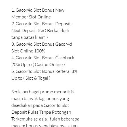
1. Gacor4d Slot Bonus New 
Member Slot Online 
2. Gacor4d Slot Bonus Deposit 
Next Deposit 5% ( Berkali-kali 
tanpa batas klaim )
3. Gacor4d Slot Bonus Gacor4d 
Slot Online 100%
4. Gacor4d Slot Bonus Cashback 
20% Up to ( Casino Online )
5. Gacor4d Slot Bonus Refferal 3% 
Up to ( Slot & Togel )
Serta berbagai promo menarik & 
masih banyak lagi bonus yang 
disediakan pada Gacor4d Slot 
Deposit Pulsa Tanpa Potongan 
Terkemuka se-asia. Itulah beberapa 
macam bonus yang biasanya, akan 