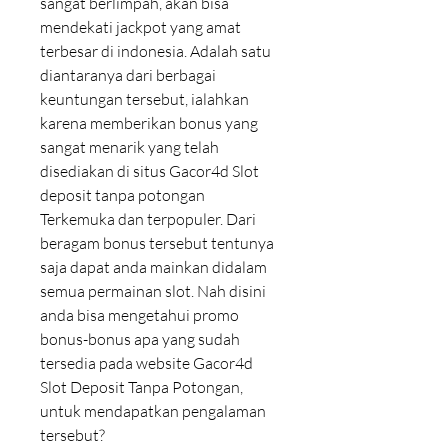
sangat berlimpah, akan bisa 
mendekati jackpot yang amat 
terbesar di indonesia. Adalah satu 
diantaranya dari berbagai 
keuntungan tersebut, ialahkan 
karena memberikan bonus yang 
sangat menarik yang telah 
disediakan di situs Gacor4d Slot 
deposit tanpa potongan 
Terkemuka dan terpopuler. Dari 
beragam bonus tersebut tentunya 
saja dapat anda mainkan didalam 
semua permainan slot. Nah disini 
anda bisa mengetahui promo 
bonus-bonus apa yang sudah 
tersedia pada website Gacor4d 
Slot Deposit Tanpa Potongan, 
untuk mendapatkan pengalaman 
tersebut?