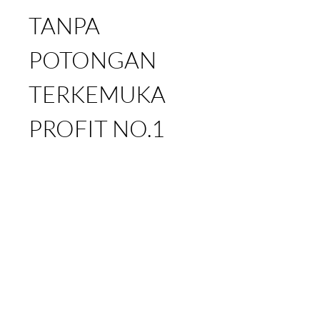
TANPA 
POTONGAN 
TERKEMUKA 
PROFIT NO.1