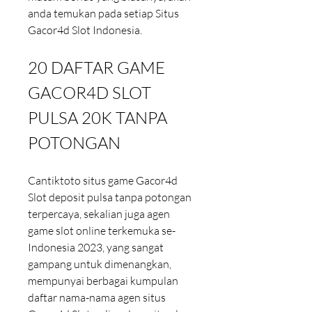
anda temukan pada setiap Situs 
Gacor4d Slot Indonesia.
20 DAFTAR GAME 
GACOR4D SLOT 
PULSA 20K TANPA 
POTONGAN
Cantiktoto situs game Gacor4d 
Slot deposit pulsa tanpa potongan 
terpercaya, sekalian juga agen 
game slot online terkemuka se-
Indonesia 2023, yang sangat 
gampang untuk dimenangkan, 
mempunyai berbagai kumpulan 
daftar nama-nama agen situs 