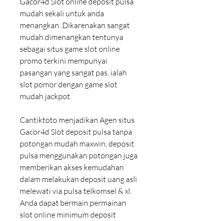
Gacor4d Slot online deposit pulsa  
mudah sekali untuk anda 
menangkan. Dikarenakan sangat 
mudah dimenangkan tentunya 
sebagai situs game slot online 
promo terkini mempunyai 
pasangan yang sangat pas, ialah 
slot pomor dengan game slot 
mudah jackpot.
Cantiktoto menjadikan Agen situs 
Gacor4d Slot deposit pulsa tanpa 
potongan mudah maxwin, deposit 
pulsa menggunakan potongan juga 
memberikan akses kemudahan 
dalam melakukan deposit uang asli 
melewati via pulsa telkomsel & xl. 
Anda dapat bermain permainan 
slot online minimum deposit 