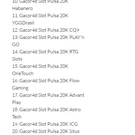
10. Gacor4d Slot Pulsa 20K 
Habanero
11. Gacor4d Slot Pulsa 20K 
YGGDrasil
12. Gacor4d Slot Pulsa 20K CQ9
13. Gacor4d Slot Pulsa 20K PLAY'n 
GO
14. Gacor4d Slot Pulsa 20K RTG 
Slots
15. Gacor4d Slot Pulsa 20K 
OneTouch
16. Gacor4d Slot Pulsa 20K Flow 
Gaming
17. Gacor4d Slot Pulsa 20K Advant 
Play
18. Gacor4d Slot Pulsa 20K Astro 
Tech
19. Gacor4d Slot Pulsa 20K ICG
20. Gacor4d Slot Pulsa 20K Situs 