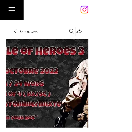
Groupes