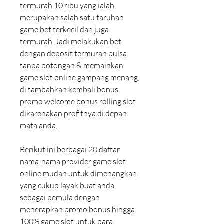
termurah 10 ribu yang ialah, 
merupakan salah satu taruhan 
game bet terkecil dan juga 
termurah. Jadi melakukan bet 
dengan deposit termurah pulsa 
tanpa potongan & memainkan 
game slot online gampang menang, 
di tambahkan kembali bonus 
promo welcome bonus rolling slot 
dikarenakan profitnya di depan 
mata anda.
Berikut ini berbagai 20 daftar 
nama-nama provider game slot 
online mudah untuk dimenangkan 
yang cukup layak buat anda 
sebagai pemula dengan 
menerapkan promo bonus hingga 
100% game slot untuk para 