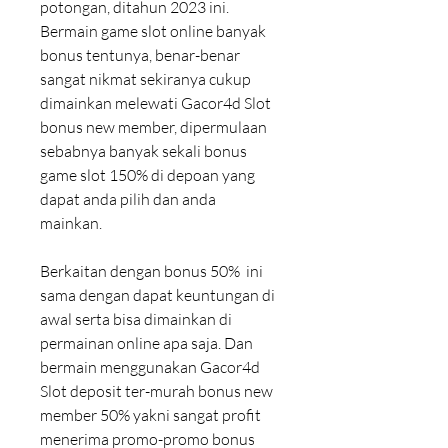
potongan, ditahun 2023 ini. 
Bermain game slot online banyak 
bonus tentunya, benar-benar 
sangat nikmat sekiranya cukup 
dimainkan melewati Gacor4d Slot 
bonus new member, dipermulaan 
sebabnya banyak sekali bonus 
game slot 150% di depoan yang 
dapat anda pilih dan anda 
mainkan. 
Berkaitan dengan bonus 50%  ini 
sama dengan dapat keuntungan di 
awal serta bisa dimainkan di 
permainan online apa saja. Dan 
bermain menggunakan Gacor4d 
Slot deposit ter-murah bonus new 
member 50% yakni sangat profit 
menerima promo-promo bonus 