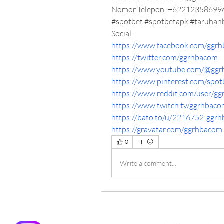
Nomor Telepon: +62212358699
#spotbet #spotbetapk #taruhanb
Social:
https://www.facebook.com/ggr
https://twitter.com/ggrhbacom
https://www.youtube.com/@gg
https://www.pinterest.com/spot
https://www.reddit.com/user/g
https://www.twitch.tv/ggrhbaco
https://bato.to/u/2216752-ggr
https://gravatar.com/ggrhbacom
0
Write a comment...