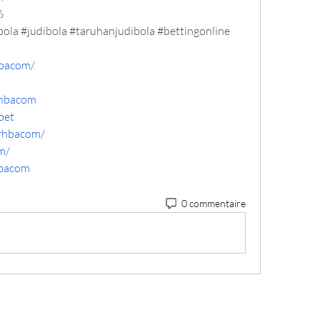
6
ola #judibola #taruhanjudibola #bettingonline
hbacom/
rhbacom
bet
grhbacom/
m/
hbacom
0 commentaire