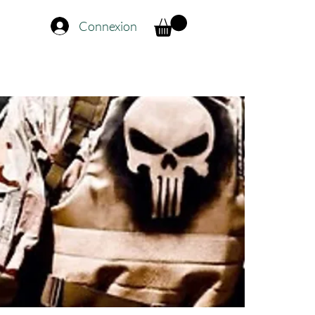
Connexion