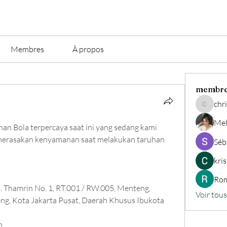
Membres
À propos
membr
chri
christian.
Mel
n Bola terpercaya saat ini yang sedang kami 
 merasakan kenyamanan saat melakukan taruhan 
Séb
kri
Rom
H. Thamrin No. 1, RT.001 / RW.005, Menteng, 
Voir tou
g, Kota Jakarta Pusat, Daerah Khusus Ibukota 
m