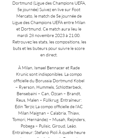
Dortmund (Ligue des Champions UEFA, 
5e journée) Suivez en live sur Foot 
Mercato, le match de 5e journée de 
Ligue des Champions UEFA entre Milan 
et Dortmund. Ce match aura lieu le 
mardi 28 novembre 2023 à 21:00. 
Retrouvez les stats, les compositions, les 
buts et les buteurs pour suivre le score 
en direct. 

À Milan, Ismael Bennacer et Rade 
Krunic sont indisponibles. La compo 
officielle du Borussia Dortmund Kobel 
– Ryerson, Hummels, Schlotterbeck, 
Bensebaini – Can, Özcan – Brandt, 
Reus, Malen – Füllkrug. Entraîneur: 
Edin Terzic La compo officielle de l'AC 
Milan Maignan – Calabria, Thiaw, 
Tomori, Hernández – Musah, Reijnders, 
Pobega – Pulisic, Giroud, Leão. 
Entraîneur: Stefano Pioli À quelle heure 