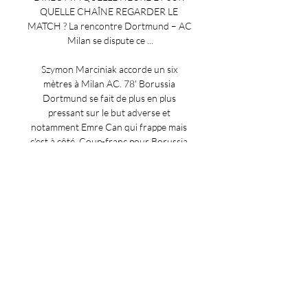
QUELLE CHAÎNE REGARDER LE 
MATCH ? La rencontre Dortmund – AC 
Milan se dispute ce ...

Szymon Marciniak accorde un six 
mètres à Milan AC. 78' Borussia 
Dortmund se fait de plus en plus 
pressant sur le but adverse et 
notamment Emre Can qui frappe mais 
c'est à côté. Coup-franc pour Borussia 
Dortmund dans leur propre moitié de 
terrain. 77' Coup-franc depuis la moitié 
de terrain de Milan AC. 

LDC / BVB - Milan AC en Streaming : 
Suivez le match 4 oct. 2023 — Quand et 
sur quels liens streaming voir le match 
entre le BVB et l'AC Milan ? Le match 
entre le Borussia Dortmund (BVB) et 
l'AC Milan sera à ...
