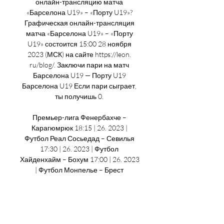
онлайн-трансляцию матча 
«Барселона U19» – «Порту U19»? 
Графическая онлайн-трансляция 
матча «Барселона U19» – «Порту 
U19» состоится 15:00 28 ноября 
2023 (МСК) на сайте https://leon. 
ru/blog/. Заключи пари на матч 
Барселона U19 — Порту U19 
Барселона U19 Если пари сыграет, 
ты получишь 0. 

Премьер-лига Фенербахче – 
Карагюмрюк 18:15 | 26. 2023 | 
Футбол Реал Сосьедад – Севилья 
17:30 | 26. 2023 | Футбол 
Хайденхайм – Бохум 17:00 | 26. 2023 
| Футбол Монпелье – Брест 
Тоттенхэм – Астон Вилла Эмполи – 
Сассуоло Фрозиноне – Дженоа 
16:30 | 26. 2023 | Футбол Рубин – 
Факел 16:00 | 26. 2023 | Футбол 
Вильярреал – Осасуна Александрия 