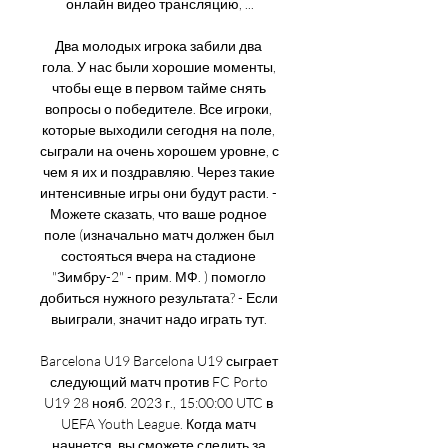
онлайн видео трансляцию, ...

Два молодых игрока забили два 
гола. У нас были хорошие моменты, 
чтобы еще в первом тайме снять 
вопросы о победителе. Все игроки, 
которые выходили сегодня на поле, 
сыграли на очень хорошем уровне, с 
чем я их и поздравляю. Через такие 
интенсивные игры они будут расти. - 
Можете сказать, что ваше родное 
поле (изначально матч должен был 
состояться вчера на стадионе 
"Зимбру-2" - прим. МФ. ) помогло 
добиться нужного результата? - Если 
выиграли, значит надо играть тут. 

Barcelona U19 Barcelona U19 сыграет 
следующий матч против FC Porto 
U19 28 нояб. 2023 г., 15:00:00 UTC в 
UEFA Youth League. Когда матч 
начнется, вы сможете следить за 