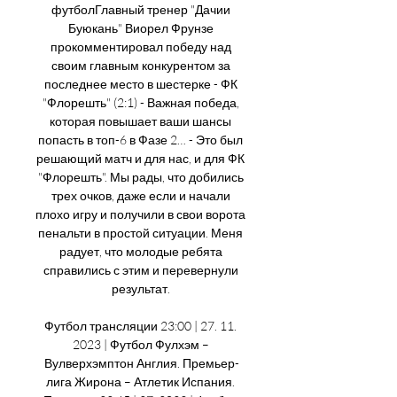
футболГлавный тренер "Дачии 
Буюкань" Виорел Фрунзе 
прокомментировал победу над 
своим главным конкурентом за 
последнее место в шестерке - ФК 
"Флорешть" (2:1) - Важная победа, 
которая повышает ваши шансы 
попасть в топ-6 в Фазе 2… - Это был 
решающий матч и для нас, и для ФК 
"Флорешть". Мы рады, что добились 
трех очков, даже если и начали 
плохо игру и получили в свои ворота 
пенальти в простой ситуации. Меня 
радует, что молодые ребята 
справились с этим и перевернули 
результат. 

Футбол трансляции 23:00 | 27. 11. 
2023 | Футбол Фулхэм – 
Вулверхэмптон Англия. Премьер-
лига Жирона – Атлетик Испания. 