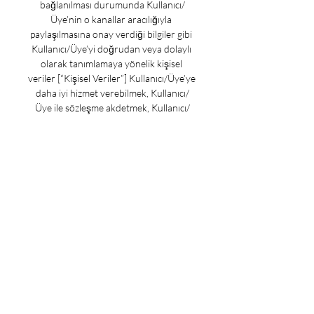
bağlanılması durumunda Kullanıcı/
Üye’nin o kanallar aracılığıyla 
paylaşılmasına onay verdiği bilgiler gibi 
Kullanıcı/Üye’yi doğrudan veya dolaylı 
olarak tanımlamaya yönelik kişisel 
veriler [“Kişisel Veriler”] Kullanıcı/Üye’ye 
daha iyi hizmet verebilmek, Kullanıcı/
Üye ile sözleşme akdetmek, Kullanıcı/
Üye’ye verilen hizmetin devamı ve 
iyileştirilmesi, satış, pazarlama ve ticari 
iletişim yapılabilmesi, satış sonrası 
hizmetler, varsa abonelik süreci ve buna 
bağlı operasyonel faaliyetlerin 
yürütülmesi/devam etmesi, istatistiki 
çalışmalar ve pazar araştırması 
yapılabilmesi gibi amaçlarla 
işlenebilmektedir. 

Celtic - SS Lazio Özet: Futbol Skorlar & 
Önemli Anlar - Eurosport 4 Eki 2023 — 
Eurosport, en son Şampiyonlar Ligi maç 
güncellemeleri için kaynağınızdır. 