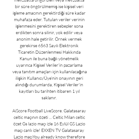
bir süre öngörülmemiş ise kişisel veri 
işleme amacının gerektirdiği süre kadar 
muhafaza eder. Tutulan veriler verinin 
işlenmesini gerektiren sebepler sona 
erdikten sonra silinir, yok edilir veya 
anonim hale getirilir. Örnek vermek 
gerekirse 6563 Sayılı Elektronik 
Ticaretin Düzenlenmesi Hakkında 
Kanun ile buna bağlı yönetmelik 
uyarınca Kişisel Veriler’in pazarlama 
veya tanıtım amaçları için kullanılacağına 
ilişkin Kullanıcı/Üye’nin onayının geri 
alındığı durumlarda, Kişisel Veriler’in 
kayıtları bu tarihten itibaren 1 yıl 
saklanır. 

AiScore Football LiveScore. Galatasaray 
celtic maçının özeti ... Celtic Milan celtic 
özet Gs lazio maçı izle 16 Eylül GS Lazio 
maçı canlı izle! EXXEN TV Galatasaray 
Lazio maçıYou already know therefore 