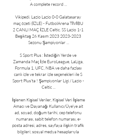
A complete record ...

Vikipedi. Lazio Lazio 0-0 Galatasaray 
maç özeti (İZLE) - FutbolArena TİVİBU 
2 CANLI MAÇ İZLE Celtic. SS Lazio 1-1 
Beşiktaş 26 Kasım 2023 2023-2023 
Sezonu Şampiyonlar ...

S Sport Plus : İstediğin Yerde ve 
Zamanda Maç İzle EuroLeague, LaLiga, 
Formula 1, UFC, NBA ve daha fazlası 
canlı izle ve tekrar izle seçenekleri ile S 
Sport Plus'ta ! Şampiyonlar Ligi / Lazio - 
Celtic ...

İşlenen Kişisel Veriler, Kişisel Veri İşleme 
Amacı ve Dayanağı Kullanıcı/Üye’ye ait 
ad, soyad, doğum tarihi, cep telefonu 
numarası, sabit telefon numarası, e-
posta adresi, adres, sayfaya ilişkin trafik 
bilgileri; sosyal medya hesaplarıyla 