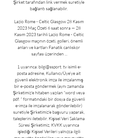
Şirket tarafından link vermek suretiyle 
bağlantı sağlanabilir. 

Lazio Rome - Celtic Glasgow 28 Kasım 
2023 Maç Özeti 6 saat sonra — 28 
Kasım 2023 tarihli Lazio Rome - Celtic 
Glasgow maçının özeti, golleri, önemli 
anları ve kartları Fanatik canlıskor 
sayfası üzerinden ...

1 uyarınca: bilgi@ssport. tv isimli e-
posta adresine, Kullanıcı/Üye’ye ait 
güvenli elektronik imza ile imzalanmış 
bir e-posta göndermek (aynı zamanda 
Şirketimiz’e hitaben yazılan “word veya 
pdf. ” formatındaki bir dosya da güvenli 
e-imza ile imzalanarak gönderilebilir) 
suretiyle Şirketimiz’e başvuru yaparak, 
taleplerini iletebilir. Kişisel Veri Saklama 
Süresi Şirketimiz, KVKK uyarınca 
işlediği Kişisel Verileri yalnızca ilgili 
mevzuatta öngörülen veya mevzuatta 