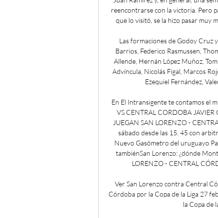
reencontrarse con la victoria. Pero p
que lo visitó, se la hizo pasar muy 
Las formaciones de Godoy Cruz y 
Barrios, Federico Rasmussen, Tho
Allende, Hernán López Muñoz, Tomá
Advíncula, Nicolás Figal, Marcos Roj
Ezequiel Fernández, Valen
En El Intransigente te contamos el
VS CENTRAL CORDOBA JAVIER 
JUEGAN SAN LORENZO - CENTRAL CÓR
sábado desde las 15. 45 con arbitr
Nuevo Gasómetro del uruguayo Pab
tambiénSan Lorenzo: ¿dónde Mon
LORENZO - CENTRAL CÓRDOBA? 
Ver San Lorenzo contra Central Có
Córdoba por la Copa de la Liga 27 f
la Copa de l