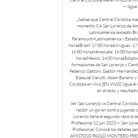
— Sigue
¿Sabías que Central Córdoba mar
momento CA San Lorenzo de Almagr
Latinoamérica (excepto Bra
Paramount+Latinoamérica y Estados 
horasBrasil: 17:00 horasUruguay: 17:
16:00 horasVenezuela: 16:00 horas
horasMéxico: 14:00 horasEstados
formaciones de San Lorenzo y Centr
Federico Gattoni, Gastón Hernández; A
Ezequiel Cerutti, Adam Bareiro y
Córdoba en Vivo [EN VIVO] Sigue el
en directo y resultados
Ver San Lorenzo vs Central Córdoba 
recibir un gol en contra jugando c
Lorenzo tiene el segundo récord de
Profesional 12 jun 2023 — San Loren
Profesional. Conocé los detalles 
AMISTOSO PAOLO MONTERO PREN