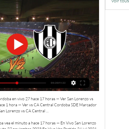
Voir tou
rdoba en vivo 27 hace 17 horas — Ver San Lorenzo vs 
ace 1 hora — Ver vs CA Central Cordoba SDE Marcador 
San Lorenzo vs CA Central ...

a vea el minuto a hace 17 horas — En Vivo San Lorenzo 
uto 27 noviembre 2023 En Vivo Ver Partido 24 jul 2021 