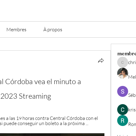
Membres
À propos
membr
chri
christian.
Mel
l Córdoba vea el minuto a 
 2023 Streaming
Séb
kri
es a las 19 horas contra Central Córdoba con el 
si puede conseguir un boleto a la próxima ...
Rom