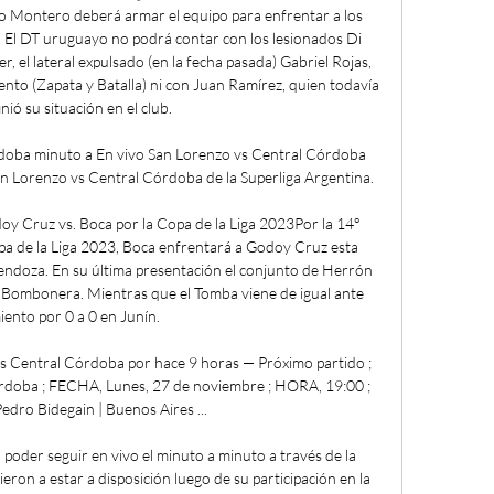
olo Montero deberá armar el equipo para enfrentar a los 
 El DT uruguayo no podrá contar con los lesionados Di 
r, el lateral expulsado (en la fecha pasada) Gabriel Rojas, 
ento (Zapata y Batalla) ni con Juan Ramírez, quien todavía 
nió su situación en el club. 

doba minuto a En vivo San Lorenzo vs Central Córdoba 
an Lorenzo vs Central Córdoba de la Superliga Argentina.

oy Cruz vs. Boca por la Copa de la Liga 2023Por la 14° 
opa de la Liga 2023, Boca enfrentará a Godoy Cruz esta 
Mendoza. En su última presentación el conjunto de Herrón 
a Bombonera. Mientras que el Tomba viene de igual ante 
ento por 0 a 0 en Junín. 

Central Córdoba por hace 9 horas — Próximo partido ; 
doba ; FECHA, Lunes, 27 de noviembre ; HORA, 19:00 ; 
dro Bidegain | Buenos Aires ...

oder seguir en vivo el minuto a minuto a través de la 
ron a estar a disposición luego de su participación en la 