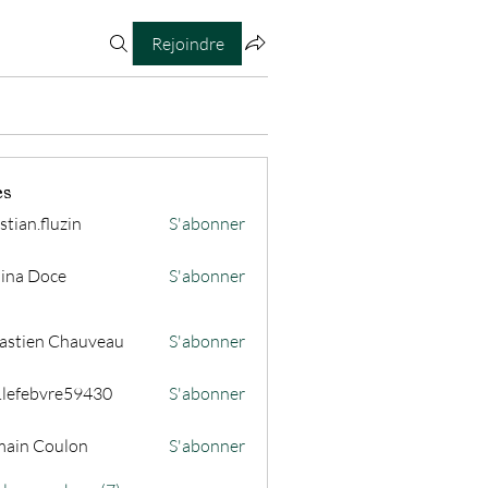
Rejoindre
es
stian.fluzin
S'abonner
fluzin
ina Doce
S'abonner
astien Chauveau
S'abonner
s.lefebvre59430
S'abonner
ain Coulon
S'abonner