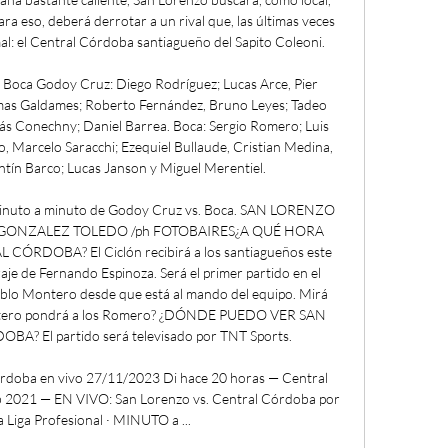
ara eso, deberá derrotar a un rival que, las últimas veces 
mal: el Central Córdoba santiagueño del Sapito Coleoni. 

Boca Godoy Cruz: Diego Rodríguez; Lucas Arce, Pier 
mas Galdames; Roberto Fernández, Bruno Leyes; Tadeo 
s Conechny; Daniel Barrea. Boca: Sergio Romero; Luis 
o, Marcelo Saracchi; Ezequiel Bullaude, Cristian Medina, 
tín Barco; Lucas Janson y Miguel Merentiel. 

 minuto a minuto de Godoy Cruz vs. Boca. SAN LORENZO 
GONZALEZ TOLEDO /ph FOTOBAIRES¿A QUÉ HORA 
DOBA? ​El Ciclón recibirá a los santiagueños este 
aje de Fernando Espinoza. Será el primer partido en el 
lo Montero desde que está al mando del equipo. Mirá 
tero pondrá a los Romero? ¿DÓNDE PUEDO VER SAN 
​​El partido será televisado por TNT Sports. 

rdoba en vivo 27/11/2023 Di hace 20 horas — Central 
eb 2021 — EN VIVO: San Lorenzo vs. Central Córdoba por 
a Liga Profesional · MINUTO a ...
