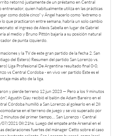
rrito retornó justamente de un préstamo en Central 
 entrenador, quien habitualmente utiliza en las prácticas 
jugar como doble cinco" y Ángel hacerlo como "extremo o 
e lo que practicaron entre semana, habría un solo cambio 
onato: el ingreso de Alexis Sabella en lugar de Gabriel 
aría al medio y Bruno Pittón bajaría a su posición natural 
cador de punta izquierdo. 

maciones y la TV de este gran partido de la fecha 2. San 
iago del Estero) Resumen del partido San Lorenzo vs. 
ro) Liga Profesional De Argentina resultado final 0-0, 
enzo vs Central Cordoba - en vivo ver partido Este es el 
ntaje más alto de la liga. 

ron y pierde terreno 12 jun 2023 — Pero a los 9 minutos 
ón", Agustín Giay recibió el balón de Adam Bareiro en el 
ntral Córdoba humilló a San Lorenzo al golearlo en el 28 
comodarse en el terreno de juego y se vio superado por 
 12 minutos del primer tiempo,... San Lorenzo - Central 
07/2021 08:21hs. Luego del empate ante Arsenal en el 
 las declaraciones fuertes del mánager Cetto sobre el caso 
ana bastante caliente, San Lorenzo buscará, como local, 