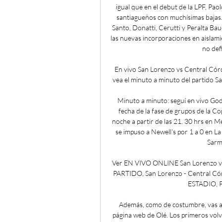
igual que en el debut de la LPF, Pa
santiagueños con muchísimas bajas.
Santo, Donatti, Cerutti y Peralta Baue
las nuevas incorporaciones en aislami
no defi
En vivo San Lorenzo vs Central Cór
vea el minuto a minuto del partido S
Minuto a minuto: seguí en vivo God
fecha de la fase de grupos de la C
noche a partir de las 21. 30 hrs en 
se impuso a Newell’s por 1 a 0 en L
Sarmi
Ver EN VIVO ONLINE San Lorenzo vs 
PARTIDO, San Lorenzo - Central Cór
ESTADIO, Pe
Además, como de costumbre, vas a p
página web de Olé. Los primeros volvie