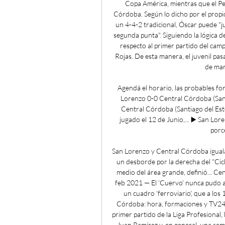
Copa América, mientras que el Pe
Córdoba. Según lo dicho por el propio
un 4-4-2 tradicional, Óscar puede "
segunda punta". Siguiendo la lógica d
respecto al primer partido del campe
Rojas. De esta manera, el juvenil pas
de mar
Agendá el horario, las probables for
Lorenzo 0-0 Central Córdoba (Sant
Central Córdoba (Santiago del Este
jugado el 12 de Junio,... ▶️ San Lor
porce
San Lorenzo y Central Córdoba iguala
un desborde por la derecha del "Cicl
medio del área grande, definió... Ce
feb 2021 — El 'Cuervo' nunca pudo a
un cuadro 'ferroviario', que a los
Córdoba: hora, formaciones y TV24/
primer partido de la Liga Profesional,
Juan Ramírez y, en general, una sem