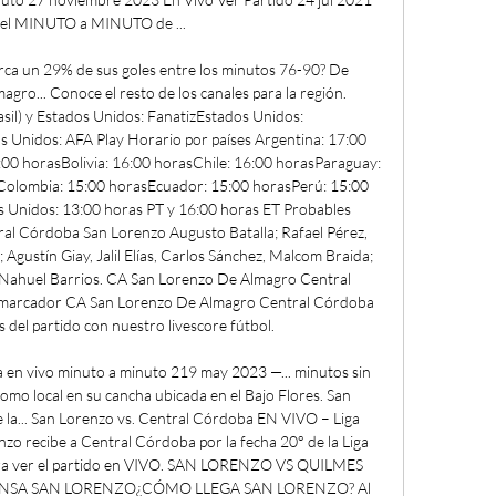
 el MINUTO a MINUTO de ...

ca un 29% de sus goles entre los minutos 76-90? De 
o... Conoce el resto de los canales para la región. 
sil) y Estados Unidos: FanatizEstados Unidos: 
Unidos: AFA Play Horario por países Argentina: 17:00 
00 horasBolivia: 16:00 horasChile: 16:00 horasParaguay: 
Colombia: 15:00 horasEcuador: 15:00 horasPerú: 15:00 
 Unidos: 13:00 horas PT y 16:00 horas ET Probables 
al Córdoba San Lorenzo Augusto Batalla; Rafael Pérez, 
gustín Giay, Jalil Elías, Carlos Sánchez, Malcom Braida; 
 Nahuel Barrios. CA San Lorenzo De Almagro Central 
 marcador CA San Lorenzo De Almagro Central Córdoba 
 del partido con nuestro livescore fútbol. 

en vivo minuto a minuto 219 may 2023 —... minutos sin 
omo local en su cancha ubicada en el Bajo Flores. San 
 la... San Lorenzo vs. Central Córdoba EN VIVO – Liga 
zo recibe a Central Córdoba por la fecha 20° de la Liga 
para ver el partido en VIVO. SAN LORENZO VS QUILMES 
SA SAN LORENZO¿CÓMO LLEGA SAN LORENZO? Al 