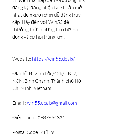
khuyến mãi hấp dẫn và đường link 
đăng ký, đăng nhập tài khoản mới 
nhất để người chơi dễ dàng truy 
cập. Hãy đến với Win55 để 
thưởng thức những trò chơi sôi 
động và cơ hội trúng lớn.
Website: 
https://win55.deals/
Địa chỉ: Đ. Vĩnh Lộc/42b/1 Đ. 7, 
KCN, Bình Chánh, Thành phố Hồ 
Chí Minh, Vietnam
Email : 
win55.deals@gmail.com
Điện Thoai: 0987654321
Postal Code: 71819