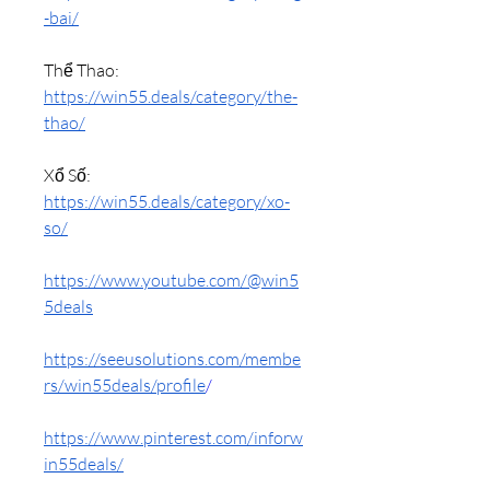
-bai/
Thể Thao: 
https://win55.deals/category/the-
thao/
Xổ Số: 
https://win55.deals/category/xo-
so/
https://www.youtube.com/@win5
5deals
https://seeusolutions.com/membe
rs/win55deals/profile
/
https://www.pinterest.com/inforw
in55deals/