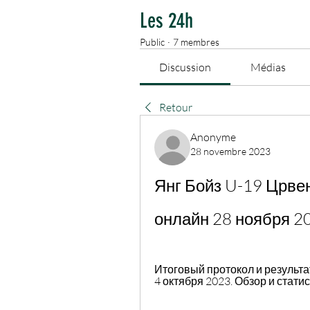
Les 24h
Public
·
7 membres
Discussion
Médias
Retour
Anonyme
28 novembre 2023
Янг Бойз U-19 Црвен
онлайн 28 ноября 2
Итоговый протокол и результат
4 октября 2023. Обзор и статис