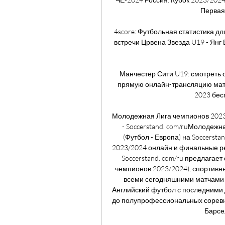
Первая 
4score: Футбольная статистика д
встречи Црвена Звезда U19 - Янг Б
Манчестер Сити U19: смотреть о
прямую онлайн-трансляцию матч
2023 бесп
Молодежная Лига чемпионов 2023/2
- Soccerstand. com/ruМолодежн
(Футбол - Европа) на Soccerst
2023/2024 онлайн и финальные ре
Soccerstand. com/ru предлагае
чемпионов 2023/2024), спортивн
всеми сегодняшними матчами и
Английский футбол с последними д
до полупрофессиональных соревно
Барсел