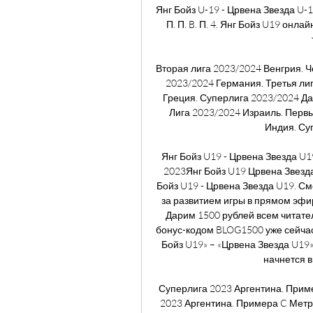
Янг Бойз U-19 - Црвена Звезда U-1
П. П. B. П. 4. Янг Бойз U19 онл
Вторая лига 2023/2024 Венгрия. Ч
2023/2024 Германия. Третья лиг
Греция. Суперлига 2023/2024 Да
Лига 2023/2024 Израиль. Первы
Индия. Су
Янг Бойз U19 - Црвена Звезда U1
2023Янг Бойз U19 Црвена Звезда
Бойз U19 - Црвена Звезда U19. См
за развитием игры в прямом эфир
Дарим 1500 рублей всем читател
бонус-кодом BLOG1500 уже сейчас 
Бойз U19» – «Црвена Звезда U19»
начнется в
Суперлига 2023 Аргентина. Прим
2023 Аргентина. Примера C Метро