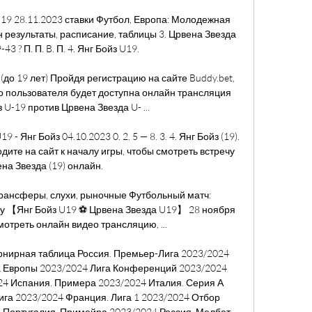
-19 28.11.2023 ставки Футбол, Европа: Молодежная 
результаты, расписание, таблицы 3. Црвена Звезда 
43 ? П. П. B. П. 4. Янг Бойз U19.

до 19 лет) Пройдя регистрацию на сайте Buddy.bet, 
о пользователя будет доступна онлайн трансляция 
 U-19 против Црвена Звезда U- ...

 Янг Бойз 04.10.2023 0. 2. 5 — 8. 3. 4. Янг Бойз (19). 
ходите на сайт к началу игры, чтобы смотреть встречу 
на Звезда (19) онлайн.

трансферы, слухи, рыночные Футбольный матч: 
 【Янг Бойз U19 ⚽ Црвена Звезда U19】 28 ноября 
мотреть онлайн видео трансляцию, ...

урнирная таблица Россия. Премьер-Лига 2023/2024 
 Европы 2023/2024 Лига Конференций 2023/2024 
24 Испания. Примера 2023/2024 Италия. Серия А 
га 2023/2024 Франция. Лига 1 2023/2024 Отбор 
4 Португалия. Примейра 2023/2024 Россия. Мелбет-