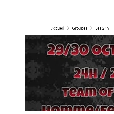
Accueil
Groupes
Les 24h