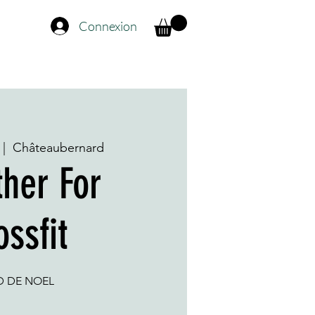
Connexion
 |  
Châteaubernard
ther For
ossfit
 DE NOEL