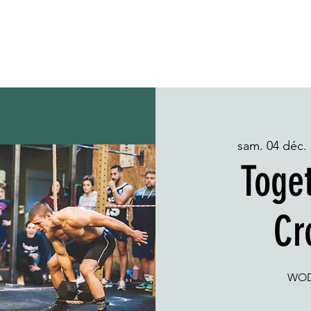
sam. 04 déc.
 
Toge
Cr
WOD